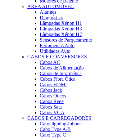
Motores de Batente
AREA AUTOMÓVEL
Alarmes
Diagnóstico
Lâmpadas Xénon H1
Lâmpadas Xénon H3
Lâmpadas Xénon H7
Sensores de Parqueamento
Ferramentas Auto
Utilidades Auto
CABOS E CONVERSORES
Cabos AC
Cabos de Alimentação
Cabos de Informática
Cabos Fibra Ótica
Cabos HDMI
Cabos Jack
Cabos Óticos
Cabos Rede
Cabos Sata
Cabos VGA
CABOS E CARREGADORES
Cabo lighting-Iphone
Cabo Type A/B
Cabo Type C