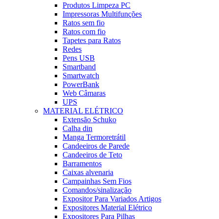
Produtos Limpeza PC
Impressoras Multifunções
Ratos sem fio
Ratos com fio
Tapetes para Ratos
Redes
Pens USB
Smartband
Smartwatch
PowerBank
Web Câmaras
UPS
MATERIAL ELÉTRICO
Extensão Schuko
Calha din
Manga Termoretrátil
Candeeiros de Parede
Candeeiros de Teto
Barramentos
Caixas alvenaria
Campainhas Sem Fios
Comandos/sinalização
Expositor Para Variados Artigos
Expositores Material Elétrico
Expositores Para Pilhas