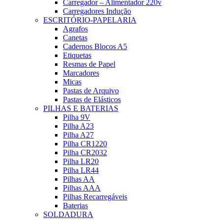
Carregador – Alimentador 220v
Carregadores Indução
ESCRITÓRIO-PAPELARIA
Agrafos
Canetas
Cadernos Blocos A5
Etiquetas
Resmas de Papel
Marcadores
Micas
Pastas de Arquivo
Pastas de Elásticos
PILHAS E BATERIAS
Pilha 9V
Pilha A23
Pilha A27
Pilha CR1220
Pilha CR2032
Pilha LR20
Pilha LR44
Pilhas AA
Pilhas AAA
Pilhas Recarregáveis
Baterias
SOLDADURA