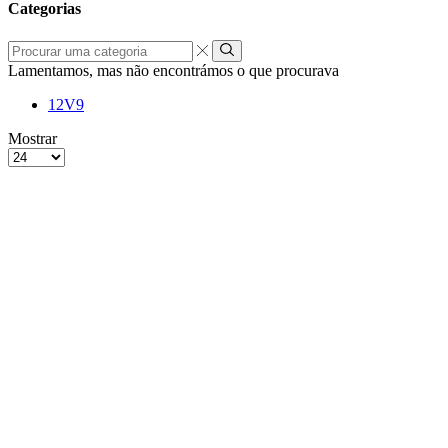
Categorias
Procurar
uma
Lamentamos, mas não encontrámos o que procurava
categoria
12V
9
grelha
Lista
Mostrar
de
Produtos
4
por
colunas
Página