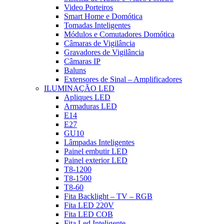
Video Porteiros
Smart Home e Domótica
Tomadas Inteligentes
Módulos e Comutadores Domótica
Câmaras de Vigilância
Gravadores de Vigilância
Câmaras IP
Baluns
Extensores de Sinal – Amplificadores
ILUMINAÇÃO LED
Apliques LED
Armaduras LED
E14
E27
GU10
Lâmpadas Inteligentes
Painel embutir LED
Painel exterior LED
T8-1200
T8-1500
T8-60
Fita Backlight – TV – RGB
Fita LED 220V
Fita LED COB
Fita Led Inteligente