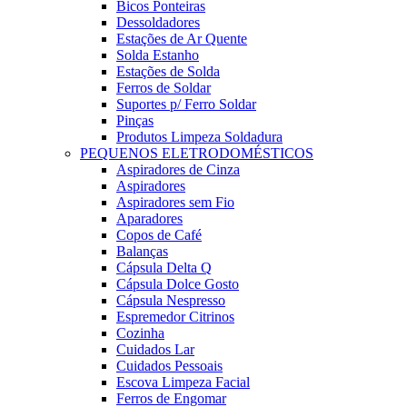
Bicos Ponteiras
Dessoldadores
Estações de Ar Quente
Solda Estanho
Estações de Solda
Ferros de Soldar
Suportes p/ Ferro Soldar
Pinças
Produtos Limpeza Soldadura
PEQUENOS ELETRODOMÉSTICOS
Aspiradores de Cinza
Aspiradores
Aspiradores sem Fio
Aparadores
Copos de Café
Balanças
Cápsula Delta Q
Cápsula Dolce Gosto
Cápsula Nespresso
Espremedor Citrinos
Cozinha
Cuidados Lar
Cuidados Pessoais
Escova Limpeza Facial
Ferros de Engomar