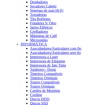
Depiladores
Secadores Cabelo
Sistemas de som Hi-Fi
Torradeiras
Tira Borbotos
Fritadeira S/ Óleo
Jarros Elétricos
Grelhadores
Máquinas de Café
Microondas
INFORMÁTICA
Auscultadores/Auriculares com fio
Auscultadores/Auriculares sem fio
Impressora a Laser
Impressora de Etiquetas
Impressora de Jato Tinta
Tambores / Drum
Tinteiros Compatíveis
Tinteiros Originais
Toners Compatíveis
Toners Originais
Cartões de Memória
Cooling
Discos HDD
Discos SSD