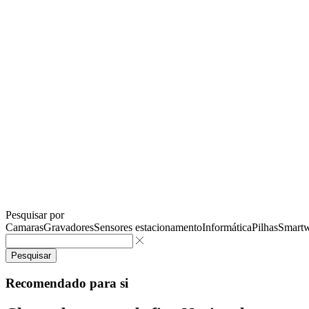
Pesquisar por
Camaras
Gravadores
Sensores estacionamento
Informática
Pilhas
Smartw
Pesquisar
Recomendado para si