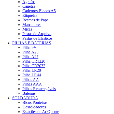
Agrafos
Canetas
Cadernos Blocos A5
Etiquetas
Resmas de Papel
Marcadores
Micas
Pastas de Arquivo
Pastas de Elásticos
PILHAS E BATERIAS
Pilha 9V
Pilha A23
Pilha A27
Pilha CR1220
Pilha CR2032
Pilha LR20
Pilha LR44
Pilhas AA
Pilhas AAA
Pilhas Recarregáveis
Baterias
SOLDADURA
Bicos Ponteiras
Dessoldadores
Estações de Ar Quente