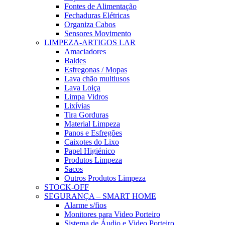
Fontes de Alimentação
Fechaduras Elétricas
Organiza Cabos
Sensores Movimento
LIMPEZA-ARTIGOS LAR
Amaciadores
Baldes
Esfregonas / Mopas
Lava chão multiusos
Lava Loiça
Limpa Vidros
Lixívias
Tira Gorduras
Material Limpeza
Panos e Esfregões
Caixotes do Lixo
Papel Higiénico
Produtos Limpeza
Sacos
Outros Produtos Limpeza
STOCK-OFF
SEGURANÇA – SMART HOME
Alarme s/fios
Monitores para Video Porteiro
Sistema de Áudio e Video Porteiro