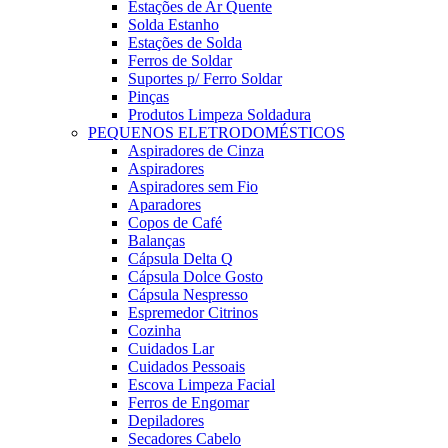
Estações de Ar Quente
Solda Estanho
Estações de Solda
Ferros de Soldar
Suportes p/ Ferro Soldar
Pinças
Produtos Limpeza Soldadura
PEQUENOS ELETRODOMÉSTICOS
Aspiradores de Cinza
Aspiradores
Aspiradores sem Fio
Aparadores
Copos de Café
Balanças
Cápsula Delta Q
Cápsula Dolce Gosto
Cápsula Nespresso
Espremedor Citrinos
Cozinha
Cuidados Lar
Cuidados Pessoais
Escova Limpeza Facial
Ferros de Engomar
Depiladores
Secadores Cabelo