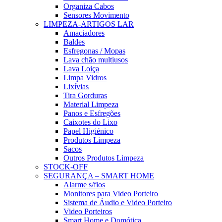
Organiza Cabos
Sensores Movimento
LIMPEZA-ARTIGOS LAR
Amaciadores
Baldes
Esfregonas / Mopas
Lava chão multiusos
Lava Loiça
Limpa Vidros
Lixívias
Tira Gorduras
Material Limpeza
Panos e Esfregões
Caixotes do Lixo
Papel Higiénico
Produtos Limpeza
Sacos
Outros Produtos Limpeza
STOCK-OFF
SEGURANÇA – SMART HOME
Alarme s/fios
Monitores para Video Porteiro
Sistema de Áudio e Video Porteiro
Video Porteiros
Smart Home e Domótica