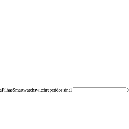
a
Pilhas
Smartwatch
switch
repetidor sinal