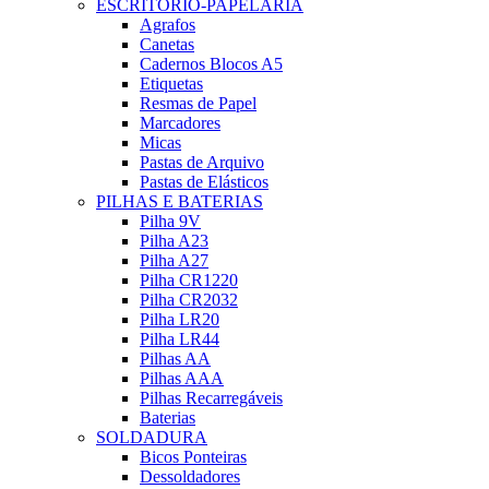
ESCRITÓRIO-PAPELARIA
Agrafos
Canetas
Cadernos Blocos A5
Etiquetas
Resmas de Papel
Marcadores
Micas
Pastas de Arquivo
Pastas de Elásticos
PILHAS E BATERIAS
Pilha 9V
Pilha A23
Pilha A27
Pilha CR1220
Pilha CR2032
Pilha LR20
Pilha LR44
Pilhas AA
Pilhas AAA
Pilhas Recarregáveis
Baterias
SOLDADURA
Bicos Ponteiras
Dessoldadores