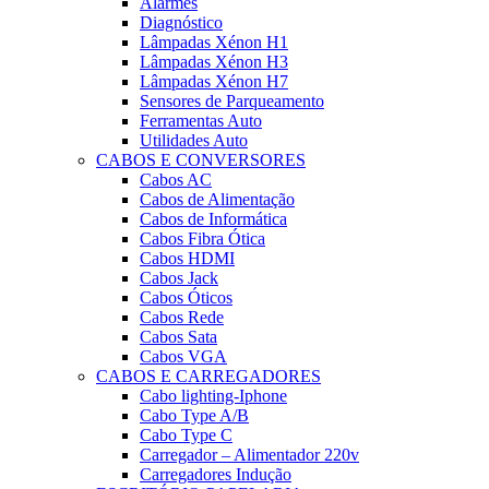
Alarmes
Diagnóstico
Lâmpadas Xénon H1
Lâmpadas Xénon H3
Lâmpadas Xénon H7
Sensores de Parqueamento
Ferramentas Auto
Utilidades Auto
CABOS E CONVERSORES
Cabos AC
Cabos de Alimentação
Cabos de Informática
Cabos Fibra Ótica
Cabos HDMI
Cabos Jack
Cabos Óticos
Cabos Rede
Cabos Sata
Cabos VGA
CABOS E CARREGADORES
Cabo lighting-Iphone
Cabo Type A/B
Cabo Type C
Carregador – Alimentador 220v
Carregadores Indução