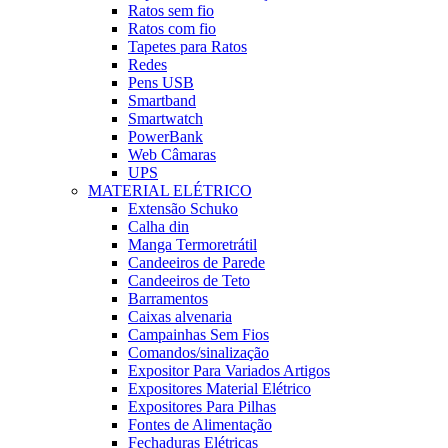
Ratos sem fio
Ratos com fio
Tapetes para Ratos
Redes
Pens USB
Smartband
Smartwatch
PowerBank
Web Câmaras
UPS
MATERIAL ELÉTRICO
Extensão Schuko
Calha din
Manga Termoretrátil
Candeeiros de Parede
Candeeiros de Teto
Barramentos
Caixas alvenaria
Campainhas Sem Fios
Comandos/sinalização
Expositor Para Variados Artigos
Expositores Material Elétrico
Expositores Para Pilhas
Fontes de Alimentação
Fechaduras Elétricas