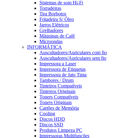
Sistemas de som Hi-Fi
Torradeiras
Tira Borbotos
Fritadeira S/ Óleo
Jarros Elétricos
Grelhadores
Máquinas de Café
Microondas
INFORMÁTICA
Auscultadores/Auriculares com fio
Auscultadores/Auriculares sem fio
Impressora a Laser
Impressora de Etiquetas
Impressora de Jato Tinta
Tambores / Drum
Tinteiros Compatíveis
Tinteiros Originais
Toners Compatíveis
Toners Originais
Cartões de Memória
Cooling
Discos HDD
Discos SSD
Produtos Limpeza PC
Impressoras Multifunções