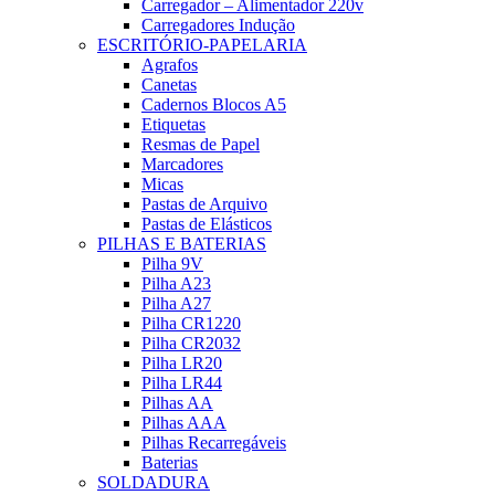
Carregador – Alimentador 220v
Carregadores Indução
ESCRITÓRIO-PAPELARIA
Agrafos
Canetas
Cadernos Blocos A5
Etiquetas
Resmas de Papel
Marcadores
Micas
Pastas de Arquivo
Pastas de Elásticos
PILHAS E BATERIAS
Pilha 9V
Pilha A23
Pilha A27
Pilha CR1220
Pilha CR2032
Pilha LR20
Pilha LR44
Pilhas AA
Pilhas AAA
Pilhas Recarregáveis
Baterias
SOLDADURA