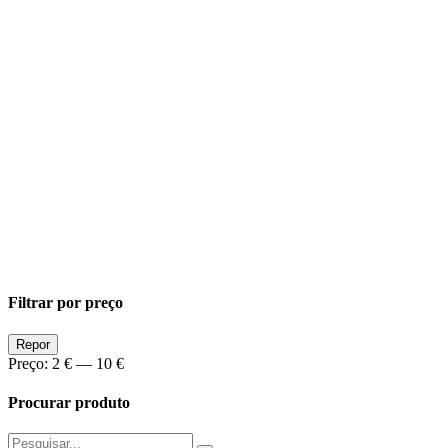
Filtrar por preço
Preço
Preço
Repor
Min
Max
Preço:
2 €
—
10 €
Procurar produto
Pesquisar