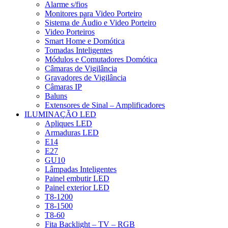
Alarme s/fios
Monitores para Video Porteiro
Sistema de Áudio e Video Porteiro
Video Porteiros
Smart Home e Domótica
Tomadas Inteligentes
Módulos e Comutadores Domótica
Câmaras de Vigilância
Gravadores de Vigilância
Câmaras IP
Baluns
Extensores de Sinal – Amplificadores
ILUMINAÇÃO LED
Apliques LED
Armaduras LED
E14
E27
GU10
Lâmpadas Inteligentes
Painel embutir LED
Painel exterior LED
T8-1200
T8-1500
T8-60
Fita Backlight – TV – RGB