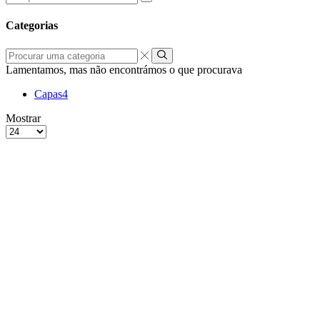
por:
Categorias
Procurar
uma
Lamentamos, mas não encontrámos o que procurava
categoria
Capas
4
grelha
Lista
Mostrar
de
Produtos
4
por
colunas
Página