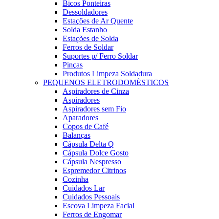
Bicos Ponteiras
Dessoldadores
Estações de Ar Quente
Solda Estanho
Estações de Solda
Ferros de Soldar
Suportes p/ Ferro Soldar
Pinças
Produtos Limpeza Soldadura
PEQUENOS ELETRODOMÉSTICOS
Aspiradores de Cinza
Aspiradores
Aspiradores sem Fio
Aparadores
Copos de Café
Balanças
Cápsula Delta Q
Cápsula Dolce Gosto
Cápsula Nespresso
Espremedor Citrinos
Cozinha
Cuidados Lar
Cuidados Pessoais
Escova Limpeza Facial
Ferros de Engomar