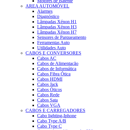
Motores de Batente
AREA AUTOMÓVEL
Alarmes
Diagnóstico
Lâmpadas Xénon H1
Lâmpadas Xénon H3
Lâmpadas Xénon H7
Sensores de Parqueamento
Ferramentas Auto
Utilidades Auto
CABOS E CONVERSORES
Cabos AC
Cabos de Alimentação
Cabos de Informática
Cabos Fibra Ótica
Cabos HDMI
Cabos Jack
Cabos Óticos
Cabos Rede
Cabos Sata
Cabos VGA
CABOS E CARREGADORES
Cabo lighting-Iphone
Cabo Type A/B
Cabo Type C