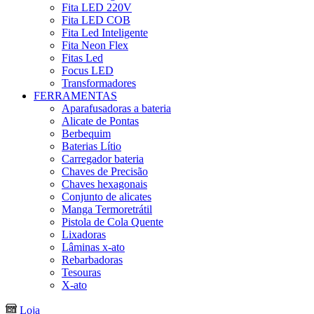
Fita LED 220V
Fita LED COB
Fita Led Inteligente
Fita Neon Flex
Fitas Led
Focus LED
Transformadores
FERRAMENTAS
Aparafusadoras a bateria
Alicate de Pontas
Berbequim
Baterias Lítio
Carregador bateria
Chaves de Precisão
Chaves hexagonais
Conjunto de alicates
Manga Termoretrátil
Pistola de Cola Quente
Lixadoras
Lâminas x-ato
Rebarbadoras
Tesouras
X-ato
Loja