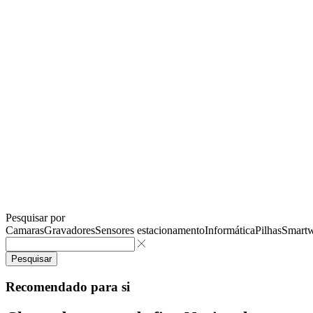
Pesquisar por
Camaras
Gravadores
Sensores estacionamento
Informática
Pilhas
Smartw
Pesquisar
Recomendado para si