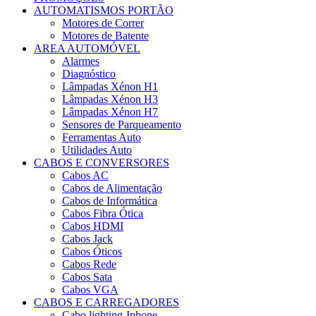
AUTOMATISMOS PORTÃO
Motores de Correr
Motores de Batente
AREA AUTOMÓVEL
Alarmes
Diagnóstico
Lâmpadas Xénon H1
Lâmpadas Xénon H3
Lâmpadas Xénon H7
Sensores de Parqueamento
Ferramentas Auto
Utilidades Auto
CABOS E CONVERSORES
Cabos AC
Cabos de Alimentação
Cabos de Informática
Cabos Fibra Ótica
Cabos HDMI
Cabos Jack
Cabos Óticos
Cabos Rede
Cabos Sata
Cabos VGA
CABOS E CARREGADORES
Cabo lighting-Iphone