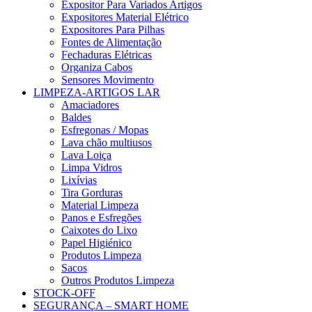
Expositor Para Variados Artigos
Expositores Material Elétrico
Expositores Para Pilhas
Fontes de Alimentação
Fechaduras Elétricas
Organiza Cabos
Sensores Movimento
LIMPEZA-ARTIGOS LAR
Amaciadores
Baldes
Esfregonas / Mopas
Lava chão multiusos
Lava Loiça
Limpa Vidros
Lixívias
Tira Gorduras
Material Limpeza
Panos e Esfregões
Caixotes do Lixo
Papel Higiénico
Produtos Limpeza
Sacos
Outros Produtos Limpeza
STOCK-OFF
SEGURANÇA – SMART HOME