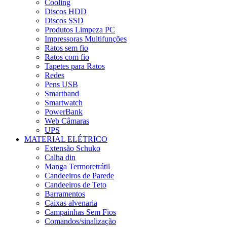
Cooling
Discos HDD
Discos SSD
Produtos Limpeza PC
Impressoras Multifunções
Ratos sem fio
Ratos com fio
Tapetes para Ratos
Redes
Pens USB
Smartband
Smartwatch
PowerBank
Web Câmaras
UPS
MATERIAL ELÉTRICO
Extensão Schuko
Calha din
Manga Termoretrátil
Candeeiros de Parede
Candeeiros de Teto
Barramentos
Caixas alvenaria
Campainhas Sem Fios
Comandos/sinalização