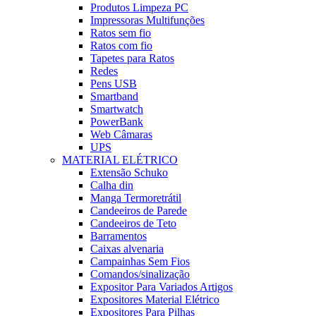
Produtos Limpeza PC
Impressoras Multifunções
Ratos sem fio
Ratos com fio
Tapetes para Ratos
Redes
Pens USB
Smartband
Smartwatch
PowerBank
Web Câmaras
UPS
MATERIAL ELÉTRICO
Extensão Schuko
Calha din
Manga Termoretrátil
Candeeiros de Parede
Candeeiros de Teto
Barramentos
Caixas alvenaria
Campainhas Sem Fios
Comandos/sinalização
Expositor Para Variados Artigos
Expositores Material Elétrico
Expositores Para Pilhas