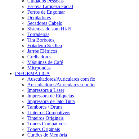
Cuidados Pessoais
Escova Limpeza Facial
Ferros de Engomar
Depiladores
Secadores Cabelo
Sistemas de som Hi-Fi
Torradeiras
Tira Borbotos
Fritadeira S/ Óleo
Jarros Elétricos
Grelhadores
Máquinas de Café
Microondas
INFORMÁTICA
Auscultadores/Auriculares com fio
Auscultadores/Auriculares sem fio
Impressora a Laser
Impressora de Etiquetas
Impressora de Jato Tinta
Tambores / Drum
Tinteiros Compatíveis
Tinteiros Originais
Toners Compatíveis
Toners Originais
Cartões de Memória