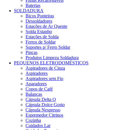
Pilhas Recarregáveis
Baterias
SOLDADURA
Bicos Ponteiras
Dessoldadores
Estações de Ar Quente
Solda Estanho
Estações de Solda
Ferros de Soldar
Suportes p/ Ferro Soldar
Pinças
Produtos Limpeza Soldadura
PEQUENOS ELETRODOMÉSTICOS
Aspiradores de Cinza
Aspiradores
Aspiradores sem Fio
Aparadores
Copos de Café
Balanças
Cápsula Delta Q
Cápsula Dolce Gosto
Cápsula Nespresso
Espremedor Citrinos
Cozinha
Cuidados Lar