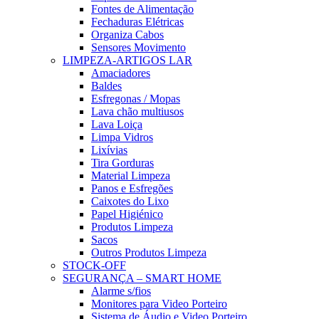
Fontes de Alimentação
Fechaduras Elétricas
Organiza Cabos
Sensores Movimento
LIMPEZA-ARTIGOS LAR
Amaciadores
Baldes
Esfregonas / Mopas
Lava chão multiusos
Lava Loiça
Limpa Vidros
Lixívias
Tira Gorduras
Material Limpeza
Panos e Esfregões
Caixotes do Lixo
Papel Higiénico
Produtos Limpeza
Sacos
Outros Produtos Limpeza
STOCK-OFF
SEGURANÇA – SMART HOME
Alarme s/fios
Monitores para Video Porteiro
Sistema de Áudio e Video Porteiro