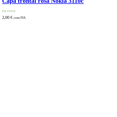
Capa frontal rosa Nokia 3110c
EM STOCK
2,00
€
com IVA