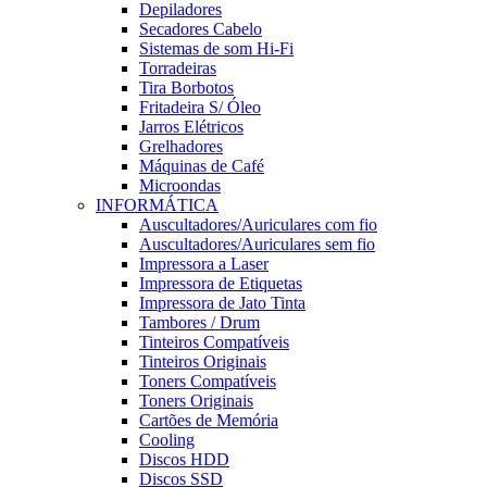
Depiladores
Secadores Cabelo
Sistemas de som Hi-Fi
Torradeiras
Tira Borbotos
Fritadeira S/ Óleo
Jarros Elétricos
Grelhadores
Máquinas de Café
Microondas
INFORMÁTICA
Auscultadores/Auriculares com fio
Auscultadores/Auriculares sem fio
Impressora a Laser
Impressora de Etiquetas
Impressora de Jato Tinta
Tambores / Drum
Tinteiros Compatíveis
Tinteiros Originais
Toners Compatíveis
Toners Originais
Cartões de Memória
Cooling
Discos HDD
Discos SSD