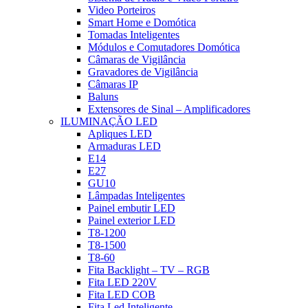
Video Porteiros
Smart Home e Domótica
Tomadas Inteligentes
Módulos e Comutadores Domótica
Câmaras de Vigilância
Gravadores de Vigilância
Câmaras IP
Baluns
Extensores de Sinal – Amplificadores
ILUMINAÇÃO LED
Apliques LED
Armaduras LED
E14
E27
GU10
Lâmpadas Inteligentes
Painel embutir LED
Painel exterior LED
T8-1200
T8-1500
T8-60
Fita Backlight – TV – RGB
Fita LED 220V
Fita LED COB
Fita Led Inteligente