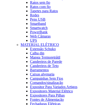
Ratos sem fio
Ratos com fio
Tapetes para Ratos
Redes
Pens USB
Smartband
Smartwatch
PowerBank
Web Câmaras
UPS
MATERIAL ELÉTRICO
Extensão Schuko
Calha din
Manga Termoretrátil
Candeeiros de Parede
Candeeiros de Teto
Barramentos
Caixas alvenaria
Campainhas Sem Fios
Comandos/sinalização
Expositor Para Variados Artigos
Expositores Material Elétrico
Expositores Para Pilhas
Fontes de Alimentação
Fechaduras Elétricas