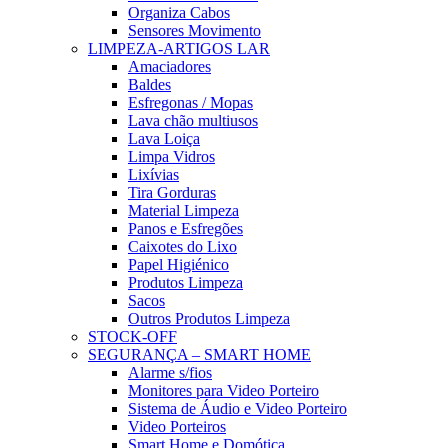
Organiza Cabos
Sensores Movimento
LIMPEZA-ARTIGOS LAR
Amaciadores
Baldes
Esfregonas / Mopas
Lava chão multiusos
Lava Loiça
Limpa Vidros
Lixívias
Tira Gorduras
Material Limpeza
Panos e Esfregões
Caixotes do Lixo
Papel Higiénico
Produtos Limpeza
Sacos
Outros Produtos Limpeza
STOCK-OFF
SEGURANÇA – SMART HOME
Alarme s/fios
Monitores para Video Porteiro
Sistema de Áudio e Video Porteiro
Video Porteiros
Smart Home e Domótica