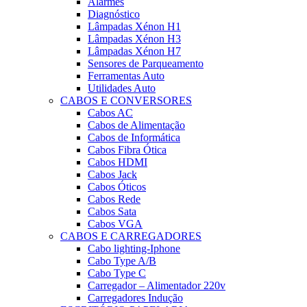
Alarmes
Diagnóstico
Lâmpadas Xénon H1
Lâmpadas Xénon H3
Lâmpadas Xénon H7
Sensores de Parqueamento
Ferramentas Auto
Utilidades Auto
CABOS E CONVERSORES
Cabos AC
Cabos de Alimentação
Cabos de Informática
Cabos Fibra Ótica
Cabos HDMI
Cabos Jack
Cabos Óticos
Cabos Rede
Cabos Sata
Cabos VGA
CABOS E CARREGADORES
Cabo lighting-Iphone
Cabo Type A/B
Cabo Type C
Carregador – Alimentador 220v
Carregadores Indução