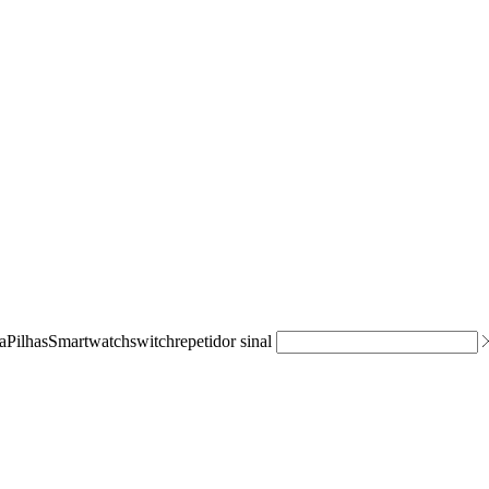
a
Pilhas
Smartwatch
switch
repetidor sinal