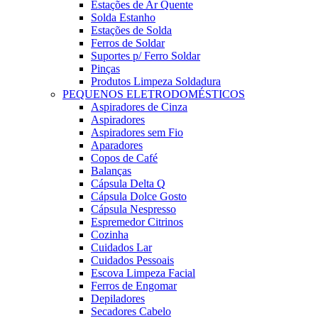
Estações de Ar Quente
Solda Estanho
Estações de Solda
Ferros de Soldar
Suportes p/ Ferro Soldar
Pinças
Produtos Limpeza Soldadura
PEQUENOS ELETRODOMÉSTICOS
Aspiradores de Cinza
Aspiradores
Aspiradores sem Fio
Aparadores
Copos de Café
Balanças
Cápsula Delta Q
Cápsula Dolce Gosto
Cápsula Nespresso
Espremedor Citrinos
Cozinha
Cuidados Lar
Cuidados Pessoais
Escova Limpeza Facial
Ferros de Engomar
Depiladores
Secadores Cabelo