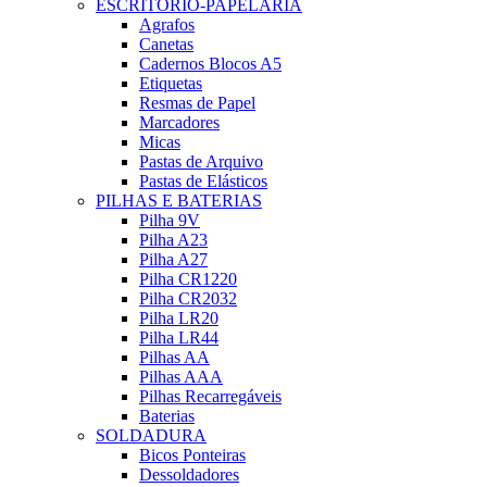
ESCRITÓRIO-PAPELARIA
Agrafos
Canetas
Cadernos Blocos A5
Etiquetas
Resmas de Papel
Marcadores
Micas
Pastas de Arquivo
Pastas de Elásticos
PILHAS E BATERIAS
Pilha 9V
Pilha A23
Pilha A27
Pilha CR1220
Pilha CR2032
Pilha LR20
Pilha LR44
Pilhas AA
Pilhas AAA
Pilhas Recarregáveis
Baterias
SOLDADURA
Bicos Ponteiras
Dessoldadores