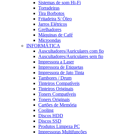
Sistemas de som Hi-Fi
Torradeiras
Tira Borbotos
Fritadeira S/ Óleo
Jarros Elétricos
Grelhadores
Máquinas de Café
Microondas
INFORMÁTICA
Auscultadores/Auriculares com fio
Auscultadores/Auriculares sem fio
Impressora a Laser
Impressora de Etiquetas
Impressora de Jato Tinta
Tambores / Drum
Tinteiros Compatíveis
Tinteiros Originais
Toners Compatíveis
Toners Originais
Cartões de Memória
Cooling
Discos HDD
Discos SSD
Produtos Limpeza PC
Impressoras Multifunções