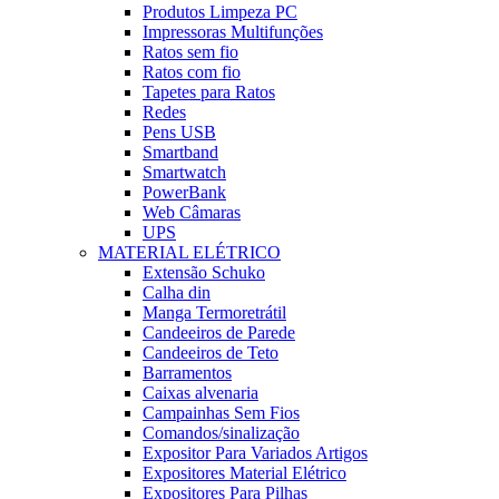
Produtos Limpeza PC
Impressoras Multifunções
Ratos sem fio
Ratos com fio
Tapetes para Ratos
Redes
Pens USB
Smartband
Smartwatch
PowerBank
Web Câmaras
UPS
MATERIAL ELÉTRICO
Extensão Schuko
Calha din
Manga Termoretrátil
Candeeiros de Parede
Candeeiros de Teto
Barramentos
Caixas alvenaria
Campainhas Sem Fios
Comandos/sinalização
Expositor Para Variados Artigos
Expositores Material Elétrico
Expositores Para Pilhas