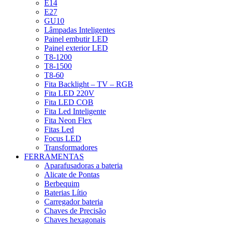
E14
E27
GU10
Lâmpadas Inteligentes
Painel embutir LED
Painel exterior LED
T8-1200
T8-1500
T8-60
Fita Backlight – TV – RGB
Fita LED 220V
Fita LED COB
Fita Led Inteligente
Fita Neon Flex
Fitas Led
Focus LED
Transformadores
FERRAMENTAS
Aparafusadoras a bateria
Alicate de Pontas
Berbequim
Baterias Lítio
Carregador bateria
Chaves de Precisão
Chaves hexagonais