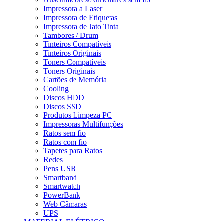
Impressora a Laser
Impressora de Etiquetas
Impressora de Jato Tinta
Tambores / Drum
Tinteiros Compatíveis
Tinteiros Originais
Toners Compatíveis
Toners Originais
Cartões de Memória
Cooling
Discos HDD
Discos SSD
Produtos Limpeza PC
Impressoras Multifunções
Ratos sem fio
Ratos com fio
Tapetes para Ratos
Redes
Pens USB
Smartband
Smartwatch
PowerBank
Web Câmaras
UPS