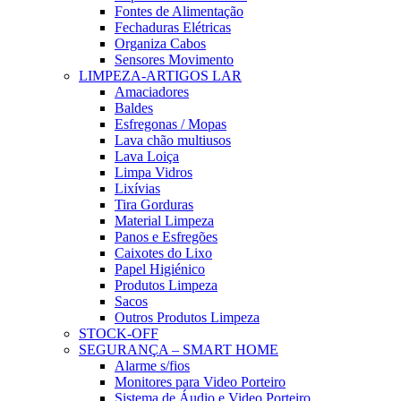
Fontes de Alimentação
Fechaduras Elétricas
Organiza Cabos
Sensores Movimento
LIMPEZA-ARTIGOS LAR
Amaciadores
Baldes
Esfregonas / Mopas
Lava chão multiusos
Lava Loiça
Limpa Vidros
Lixívias
Tira Gorduras
Material Limpeza
Panos e Esfregões
Caixotes do Lixo
Papel Higiénico
Produtos Limpeza
Sacos
Outros Produtos Limpeza
STOCK-OFF
SEGURANÇA – SMART HOME
Alarme s/fios
Monitores para Video Porteiro
Sistema de Áudio e Video Porteiro