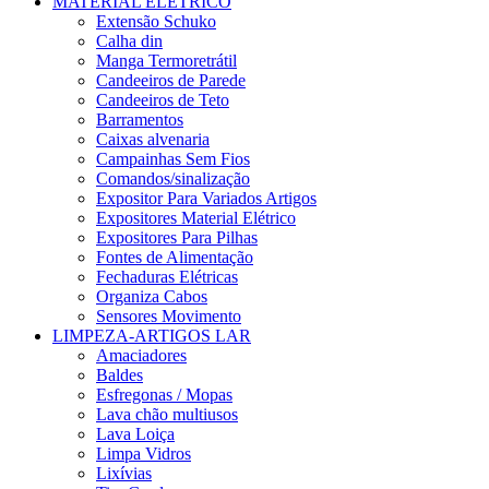
MATERIAL ELÉTRICO
Extensão Schuko
Calha din
Manga Termoretrátil
Candeeiros de Parede
Candeeiros de Teto
Barramentos
Caixas alvenaria
Campainhas Sem Fios
Comandos/sinalização
Expositor Para Variados Artigos
Expositores Material Elétrico
Expositores Para Pilhas
Fontes de Alimentação
Fechaduras Elétricas
Organiza Cabos
Sensores Movimento
LIMPEZA-ARTIGOS LAR
Amaciadores
Baldes
Esfregonas / Mopas
Lava chão multiusos
Lava Loiça
Limpa Vidros
Lixívias