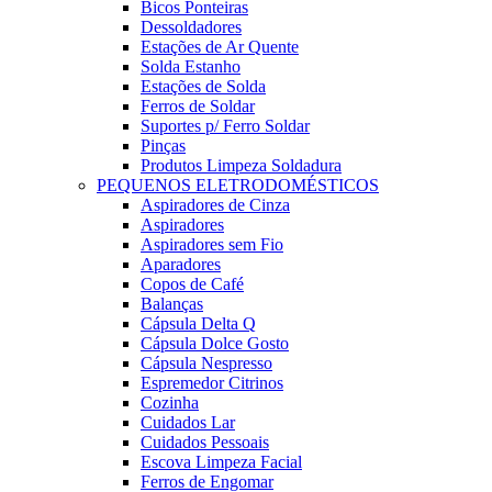
Bicos Ponteiras
Dessoldadores
Estações de Ar Quente
Solda Estanho
Estações de Solda
Ferros de Soldar
Suportes p/ Ferro Soldar
Pinças
Produtos Limpeza Soldadura
PEQUENOS ELETRODOMÉSTICOS
Aspiradores de Cinza
Aspiradores
Aspiradores sem Fio
Aparadores
Copos de Café
Balanças
Cápsula Delta Q
Cápsula Dolce Gosto
Cápsula Nespresso
Espremedor Citrinos
Cozinha
Cuidados Lar
Cuidados Pessoais
Escova Limpeza Facial
Ferros de Engomar