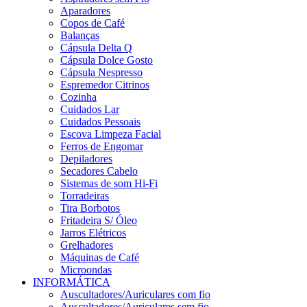
Aparadores
Copos de Café
Balanças
Cápsula Delta Q
Cápsula Dolce Gosto
Cápsula Nespresso
Espremedor Citrinos
Cozinha
Cuidados Lar
Cuidados Pessoais
Escova Limpeza Facial
Ferros de Engomar
Depiladores
Secadores Cabelo
Sistemas de som Hi-Fi
Torradeiras
Tira Borbotos
Fritadeira S/ Óleo
Jarros Elétricos
Grelhadores
Máquinas de Café
Microondas
INFORMÁTICA
Auscultadores/Auriculares com fio
Auscultadores/Auriculares sem fio