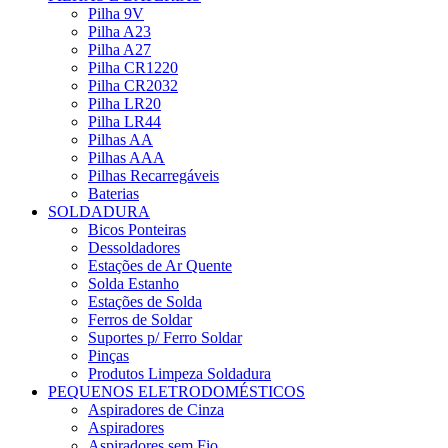
Pilha 9V
Pilha A23
Pilha A27
Pilha CR1220
Pilha CR2032
Pilha LR20
Pilha LR44
Pilhas AA
Pilhas AAA
Pilhas Recarregáveis
Baterias
SOLDADURA
Bicos Ponteiras
Dessoldadores
Estações de Ar Quente
Solda Estanho
Estações de Solda
Ferros de Soldar
Suportes p/ Ferro Soldar
Pinças
Produtos Limpeza Soldadura
PEQUENOS ELETRODOMÉSTICOS
Aspiradores de Cinza
Aspiradores
Aspiradores sem Fio