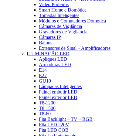
Video Porteiros
Smart Home e Domótica
Tomadas Inteligentes
Módulos e Comutadores Domótica
Câmaras de Vigilância
Gravadores de Vigilância
Câmaras IP
Baluns
Extensores de Sinal – Amplificadores
ILUMINAÇÃO LED
Apliques LED
Armaduras LED
E14
E27
GU10
Lâmpadas Inteligentes
Painel embutir LED
Painel exterior LED
T8-1200
T8-1500
T8-60
Fita Backlight – TV – RGB
Fita LED 220V
Fita LED COB
Fita Led Inteligente