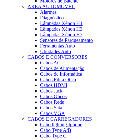
Motores de Batente
AREA AUTOMÓVEL
Alarmes
Diagnóstico
Lâmpadas Xénon H1
Lâmpadas Xénon H3
Lâmpadas Xénon H7
Sensores de Parqueamento
Ferramentas Auto
Utilidades Auto
CABOS E CONVERSORES
Cabos AC
Cabos de Alimentação
Cabos de Informática
Cabos Fibra Ótica
Cabos HDMI
Cabos Jack
Cabos Óticos
Cabos Rede
Cabos Sata
Cabos VGA
CABOS E CARREGADORES
Cabo lighting-Iphone
Cabo Type A/B
Cabo Type C