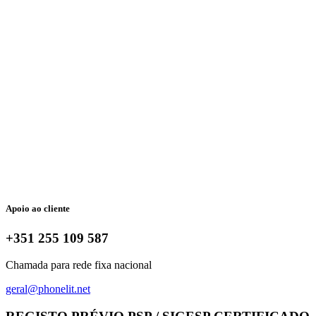
Apoio ao cliente
+351 255 109 587
Chamada para rede fixa nacional
geral@phonelit.net
Facebook
Instagram
Linkedin
Whatsapp