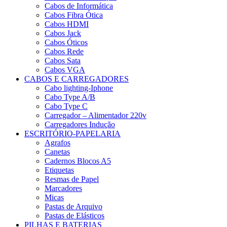
Cabos de Informática
Cabos Fibra Ótica
Cabos HDMI
Cabos Jack
Cabos Óticos
Cabos Rede
Cabos Sata
Cabos VGA
CABOS E CARREGADORES
Cabo lighting-Iphone
Cabo Type A/B
Cabo Type C
Carregador – Alimentador 220v
Carregadores Indução
ESCRITÓRIO-PAPELARIA
Agrafos
Canetas
Cadernos Blocos A5
Etiquetas
Resmas de Papel
Marcadores
Micas
Pastas de Arquivo
Pastas de Elásticos
PILHAS E BATERIAS