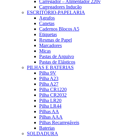
Carregador – Alimentador 220v
Carregadores Indução
ESCRITÓRIO-PAPELARIA
Agrafos
Canetas
Cadernos Blocos A5
Etiquetas
Resmas de Papel
Marcadores
Micas
Pastas de Arquivo
Pastas de Elásticos
PILHAS E BATERIAS
Pilha 9V
Pilha A23
Pilha A27
Pilha CR1220
Pilha CR2032
Pilha LR20
Pilha LR44
Pilhas AA
Pilhas AAA
Pilhas Recarregáveis
Baterias
SOLDADURA