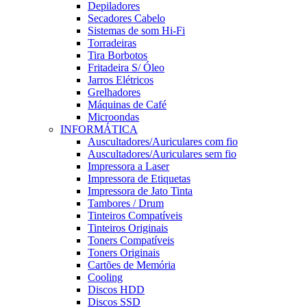
Depiladores
Secadores Cabelo
Sistemas de som Hi-Fi
Torradeiras
Tira Borbotos
Fritadeira S/ Óleo
Jarros Elétricos
Grelhadores
Máquinas de Café
Microondas
INFORMÁTICA
Auscultadores/Auriculares com fio
Auscultadores/Auriculares sem fio
Impressora a Laser
Impressora de Etiquetas
Impressora de Jato Tinta
Tambores / Drum
Tinteiros Compatíveis
Tinteiros Originais
Toners Compatíveis
Toners Originais
Cartões de Memória
Cooling
Discos HDD
Discos SSD