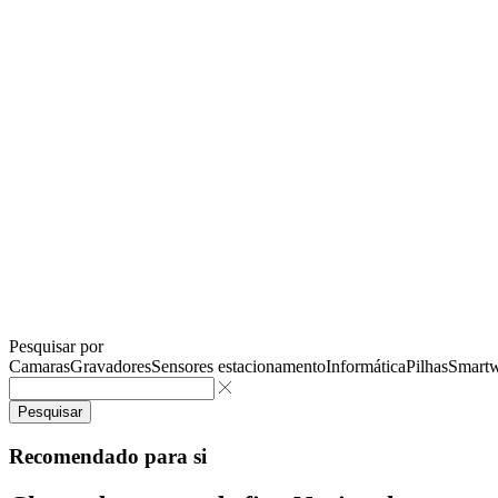
Pesquisar por
Camaras
Gravadores
Sensores estacionamento
Informática
Pilhas
Smartw
Pesquisar
Recomendado para si