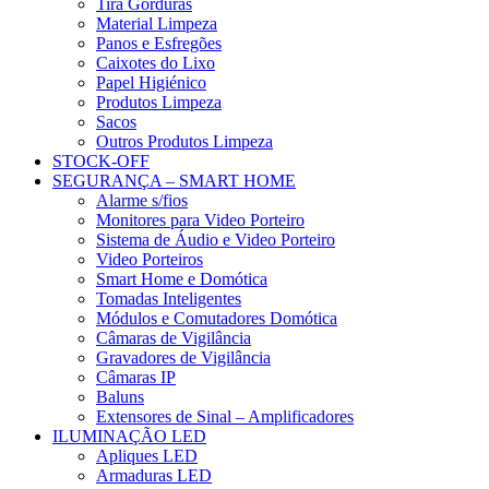
Tira Gorduras
Material Limpeza
Panos e Esfregões
Caixotes do Lixo
Papel Higiénico
Produtos Limpeza
Sacos
Outros Produtos Limpeza
STOCK-OFF
SEGURANÇA – SMART HOME
Alarme s/fios
Monitores para Video Porteiro
Sistema de Áudio e Video Porteiro
Video Porteiros
Smart Home e Domótica
Tomadas Inteligentes
Módulos e Comutadores Domótica
Câmaras de Vigilância
Gravadores de Vigilância
Câmaras IP
Baluns
Extensores de Sinal – Amplificadores
ILUMINAÇÃO LED
Apliques LED
Armaduras LED