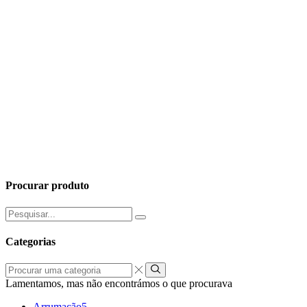
Procurar produto
Pesquisar
por:
Categorias
Procurar
uma
Lamentamos, mas não encontrámos o que procurava
categoria
Arrumação
5