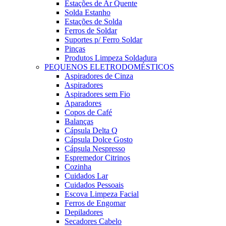
Estações de Ar Quente
Solda Estanho
Estações de Solda
Ferros de Soldar
Suportes p/ Ferro Soldar
Pinças
Produtos Limpeza Soldadura
PEQUENOS ELETRODOMÉSTICOS
Aspiradores de Cinza
Aspiradores
Aspiradores sem Fio
Aparadores
Copos de Café
Balanças
Cápsula Delta Q
Cápsula Dolce Gosto
Cápsula Nespresso
Espremedor Citrinos
Cozinha
Cuidados Lar
Cuidados Pessoais
Escova Limpeza Facial
Ferros de Engomar
Depiladores
Secadores Cabelo