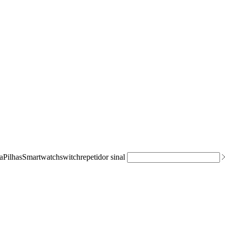
a
Pilhas
Smartwatch
switch
repetidor sinal