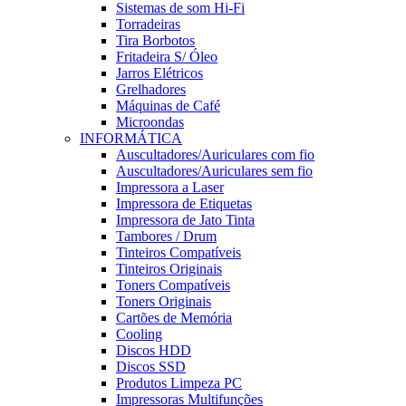
Sistemas de som Hi-Fi
Torradeiras
Tira Borbotos
Fritadeira S/ Óleo
Jarros Elétricos
Grelhadores
Máquinas de Café
Microondas
INFORMÁTICA
Auscultadores/Auriculares com fio
Auscultadores/Auriculares sem fio
Impressora a Laser
Impressora de Etiquetas
Impressora de Jato Tinta
Tambores / Drum
Tinteiros Compatíveis
Tinteiros Originais
Toners Compatíveis
Toners Originais
Cartões de Memória
Cooling
Discos HDD
Discos SSD
Produtos Limpeza PC
Impressoras Multifunções