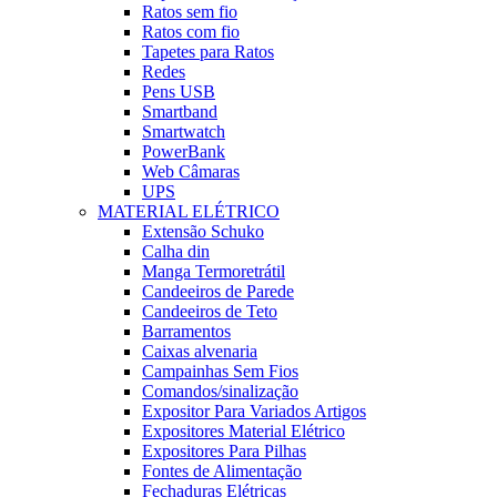
Ratos sem fio
Ratos com fio
Tapetes para Ratos
Redes
Pens USB
Smartband
Smartwatch
PowerBank
Web Câmaras
UPS
MATERIAL ELÉTRICO
Extensão Schuko
Calha din
Manga Termoretrátil
Candeeiros de Parede
Candeeiros de Teto
Barramentos
Caixas alvenaria
Campainhas Sem Fios
Comandos/sinalização
Expositor Para Variados Artigos
Expositores Material Elétrico
Expositores Para Pilhas
Fontes de Alimentação
Fechaduras Elétricas