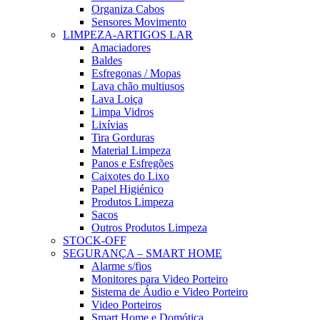
Organiza Cabos
Sensores Movimento
LIMPEZA-ARTIGOS LAR
Amaciadores
Baldes
Esfregonas / Mopas
Lava chão multiusos
Lava Loiça
Limpa Vidros
Lixívias
Tira Gorduras
Material Limpeza
Panos e Esfregões
Caixotes do Lixo
Papel Higiénico
Produtos Limpeza
Sacos
Outros Produtos Limpeza
STOCK-OFF
SEGURANÇA – SMART HOME
Alarme s/fios
Monitores para Video Porteiro
Sistema de Áudio e Video Porteiro
Video Porteiros
Smart Home e Domótica