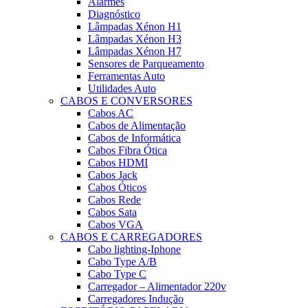
Alarmes
Diagnóstico
Lâmpadas Xénon H1
Lâmpadas Xénon H3
Lâmpadas Xénon H7
Sensores de Parqueamento
Ferramentas Auto
Utilidades Auto
CABOS E CONVERSORES
Cabos AC
Cabos de Alimentação
Cabos de Informática
Cabos Fibra Ótica
Cabos HDMI
Cabos Jack
Cabos Óticos
Cabos Rede
Cabos Sata
Cabos VGA
CABOS E CARREGADORES
Cabo lighting-Iphone
Cabo Type A/B
Cabo Type C
Carregador – Alimentador 220v
Carregadores Indução