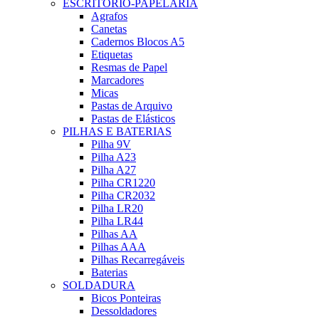
ESCRITÓRIO-PAPELARIA
Agrafos
Canetas
Cadernos Blocos A5
Etiquetas
Resmas de Papel
Marcadores
Micas
Pastas de Arquivo
Pastas de Elásticos
PILHAS E BATERIAS
Pilha 9V
Pilha A23
Pilha A27
Pilha CR1220
Pilha CR2032
Pilha LR20
Pilha LR44
Pilhas AA
Pilhas AAA
Pilhas Recarregáveis
Baterias
SOLDADURA
Bicos Ponteiras
Dessoldadores