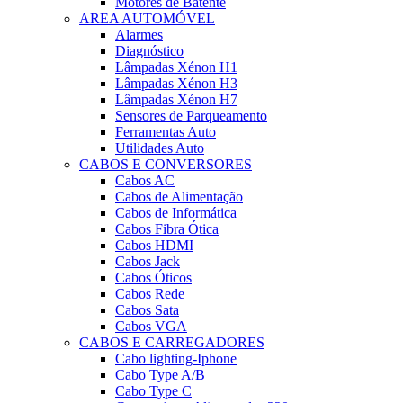
Motores de Batente
AREA AUTOMÓVEL
Alarmes
Diagnóstico
Lâmpadas Xénon H1
Lâmpadas Xénon H3
Lâmpadas Xénon H7
Sensores de Parqueamento
Ferramentas Auto
Utilidades Auto
CABOS E CONVERSORES
Cabos AC
Cabos de Alimentação
Cabos de Informática
Cabos Fibra Ótica
Cabos HDMI
Cabos Jack
Cabos Óticos
Cabos Rede
Cabos Sata
Cabos VGA
CABOS E CARREGADORES
Cabo lighting-Iphone
Cabo Type A/B
Cabo Type C