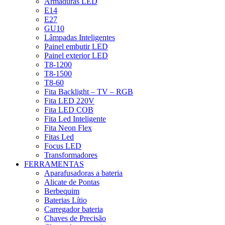
Armaduras LED
E14
E27
GU10
Lâmpadas Inteligentes
Painel embutir LED
Painel exterior LED
T8-1200
T8-1500
T8-60
Fita Backlight – TV – RGB
Fita LED 220V
Fita LED COB
Fita Led Inteligente
Fita Neon Flex
Fitas Led
Focus LED
Transformadores
FERRAMENTAS
Aparafusadoras a bateria
Alicate de Pontas
Berbequim
Baterias Lítio
Carregador bateria
Chaves de Precisão