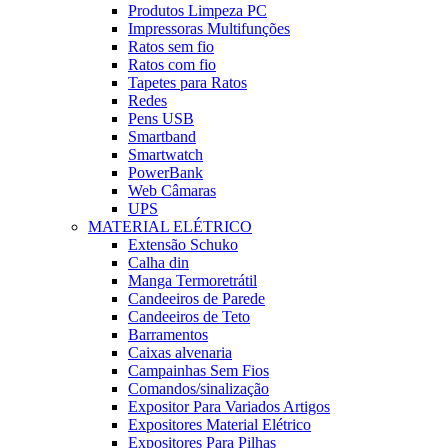
Produtos Limpeza PC
Impressoras Multifunções
Ratos sem fio
Ratos com fio
Tapetes para Ratos
Redes
Pens USB
Smartband
Smartwatch
PowerBank
Web Câmaras
UPS
MATERIAL ELÉTRICO
Extensão Schuko
Calha din
Manga Termoretrátil
Candeeiros de Parede
Candeeiros de Teto
Barramentos
Caixas alvenaria
Campainhas Sem Fios
Comandos/sinalização
Expositor Para Variados Artigos
Expositores Material Elétrico
Expositores Para Pilhas