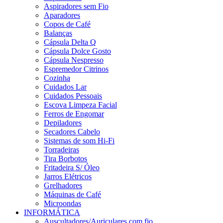
Aspiradores sem Fio
Aparadores
Copos de Café
Balanças
Cápsula Delta Q
Cápsula Dolce Gosto
Cápsula Nespresso
Espremedor Citrinos
Cozinha
Cuidados Lar
Cuidados Pessoais
Escova Limpeza Facial
Ferros de Engomar
Depiladores
Secadores Cabelo
Sistemas de som Hi-Fi
Torradeiras
Tira Borbotos
Fritadeira S/ Óleo
Jarros Elétricos
Grelhadores
Máquinas de Café
Microondas
INFORMÁTICA
Auscultadores/Auriculares com fio