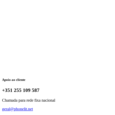
Apoio ao cliente
+351 255 109 587
Chamada para rede fixa nacional
geral@phonelit.net
Facebook
Instagram
Linkedin
Whatsapp