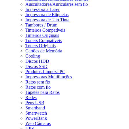
Auscultadores/Auriculares sem fio
Impressora a Laser
Impressora de Etiquetas
Impressora de Jato Tinta
Tambores / Drum
Tinteiros Compatíveis
Tinteiros Originais
Toners Compatíveis
Toners Originais
Cartões de Memória
Cooling
Discos HDD
Discos SSD
Produtos Limpeza PC
Impressoras Multifunções
Ratos sem fio
Ratos com fio
Tapetes para Ratos
Redes
Pens USB
Smartband
Smartwatch
PowerBank
Web Câmaras
UPS