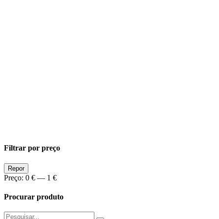
Filtrar por preço
Preço
Preço
Repor
Min
Max
Preço:
0 €
—
1 €
Procurar produto
Pesquisar