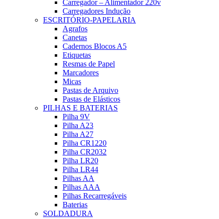
Carregador – Alimentador 220v
Carregadores Indução
ESCRITÓRIO-PAPELARIA
Agrafos
Canetas
Cadernos Blocos A5
Etiquetas
Resmas de Papel
Marcadores
Micas
Pastas de Arquivo
Pastas de Elásticos
PILHAS E BATERIAS
Pilha 9V
Pilha A23
Pilha A27
Pilha CR1220
Pilha CR2032
Pilha LR20
Pilha LR44
Pilhas AA
Pilhas AAA
Pilhas Recarregáveis
Baterias
SOLDADURA