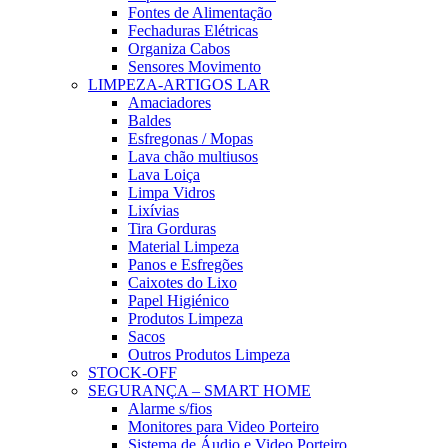
Fontes de Alimentação
Fechaduras Elétricas
Organiza Cabos
Sensores Movimento
LIMPEZA-ARTIGOS LAR
Amaciadores
Baldes
Esfregonas / Mopas
Lava chão multiusos
Lava Loiça
Limpa Vidros
Lixívias
Tira Gorduras
Material Limpeza
Panos e Esfregões
Caixotes do Lixo
Papel Higiénico
Produtos Limpeza
Sacos
Outros Produtos Limpeza
STOCK-OFF
SEGURANÇA – SMART HOME
Alarme s/fios
Monitores para Video Porteiro
Sistema de Áudio e Video Porteiro