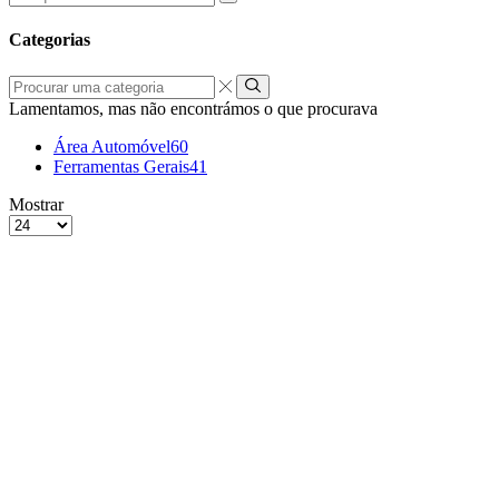
por:
Categorias
Procurar
uma
Lamentamos, mas não encontrámos o que procurava
categoria
Área Automóvel
60
Ferramentas Gerais
41
grelha
Lista
Mostrar
de
Produtos
4
por
colunas
Página