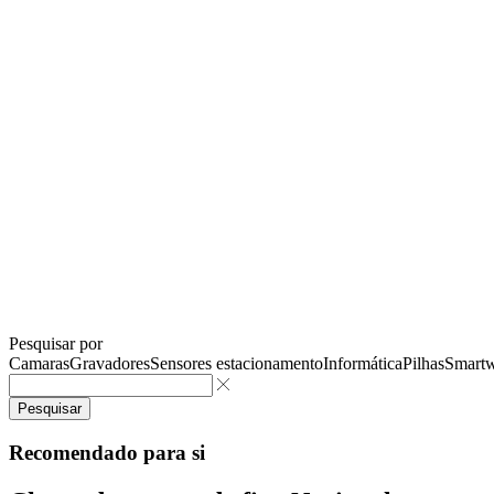
Pesquisar por
Camaras
Gravadores
Sensores estacionamento
Informática
Pilhas
Smartw
Pesquisar
Recomendado para si