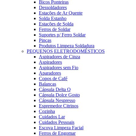
Bicos Ponteiras
Dessoldadores
Estações de Ar Quente
Solda Estanho
Estações de Solda
Ferros de Soldar
Suportes p/ Ferro Soldar
Pinças
Produtos Limpeza Soldadura
PEQUENOS ELETRODOMÉSTICOS
Aspiradores de Cinza
Aspiradores
Aspiradores sem Fio
Aparadores
Copos de Café
Balanças
Cápsula Delta Q
Cápsula Dolce Gosto
Cápsula Nespresso
Espremedor Citrinos
Cozinha
Cuidados Lar
Cuidados Pessoais
Escova Limpeza Facial
Ferros de Engomar