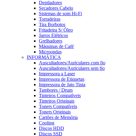
Depiladores
Secadores Cabelo
Sistemas de som Hi-Fi
Torradeiras
Tira Borbotos
Fritadeira S/ Óleo
Jarros Elétricos
Grelhadores
Máquinas de Café
Microondas
INFORMÁTICA
Auscultadores/Auriculares com fio
Auscultadores/Auriculares sem fio
Impressora a Laser
Impressora de Etiquetas
Impressora de Jato Tinta
Tambores / Drum
Tinteiros Compatíveis
Tinteiros Originais
Toners Compatíveis
Toners Originais
Cartões de Memória
Cooling
Discos HDD
Discos SSD