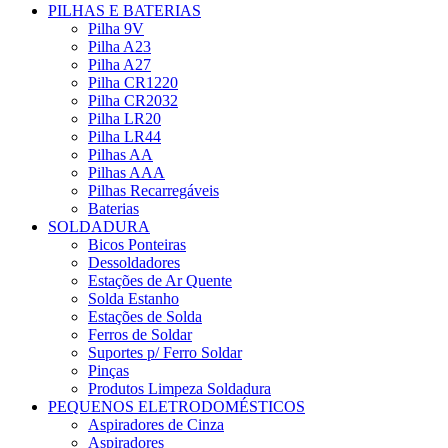
PILHAS E BATERIAS
Pilha 9V
Pilha A23
Pilha A27
Pilha CR1220
Pilha CR2032
Pilha LR20
Pilha LR44
Pilhas AA
Pilhas AAA
Pilhas Recarregáveis
Baterias
SOLDADURA
Bicos Ponteiras
Dessoldadores
Estações de Ar Quente
Solda Estanho
Estações de Solda
Ferros de Soldar
Suportes p/ Ferro Soldar
Pinças
Produtos Limpeza Soldadura
PEQUENOS ELETRODOMÉSTICOS
Aspiradores de Cinza
Aspiradores