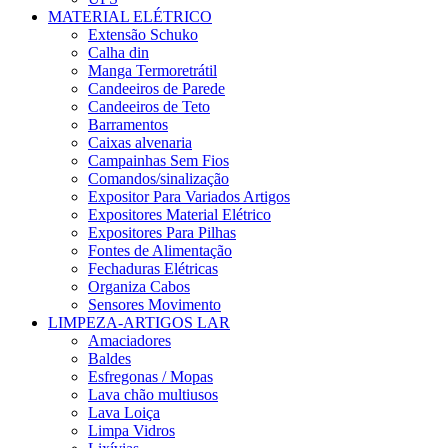
MATERIAL ELÉTRICO
Extensão Schuko
Calha din
Manga Termoretrátil
Candeeiros de Parede
Candeeiros de Teto
Barramentos
Caixas alvenaria
Campainhas Sem Fios
Comandos/sinalização
Expositor Para Variados Artigos
Expositores Material Elétrico
Expositores Para Pilhas
Fontes de Alimentação
Fechaduras Elétricas
Organiza Cabos
Sensores Movimento
LIMPEZA-ARTIGOS LAR
Amaciadores
Baldes
Esfregonas / Mopas
Lava chão multiusos
Lava Loiça
Limpa Vidros