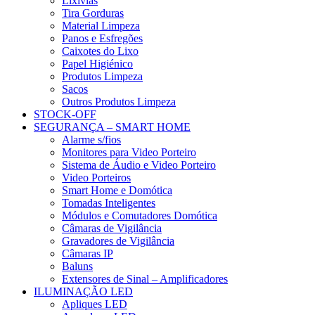
Lixívias
Tira Gorduras
Material Limpeza
Panos e Esfregões
Caixotes do Lixo
Papel Higiénico
Produtos Limpeza
Sacos
Outros Produtos Limpeza
STOCK-OFF
SEGURANÇA – SMART HOME
Alarme s/fios
Monitores para Video Porteiro
Sistema de Áudio e Video Porteiro
Video Porteiros
Smart Home e Domótica
Tomadas Inteligentes
Módulos e Comutadores Domótica
Câmaras de Vigilância
Gravadores de Vigilância
Câmaras IP
Baluns
Extensores de Sinal – Amplificadores
ILUMINAÇÃO LED
Apliques LED