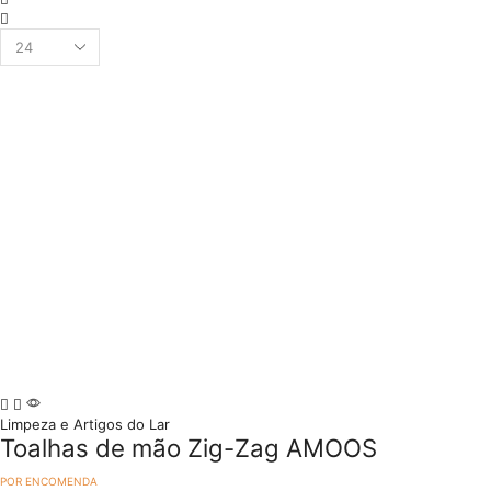
de
Lista
Produtos
4
por
colunas
Página
Limpeza e Artigos do Lar
Toalhas de mão Zig-Zag AMOOS
POR ENCOMENDA