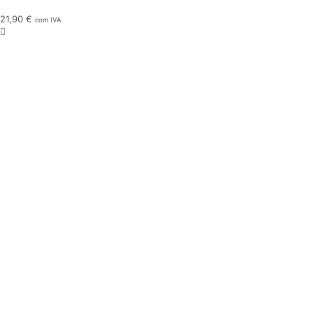
21,90
€
com IVA