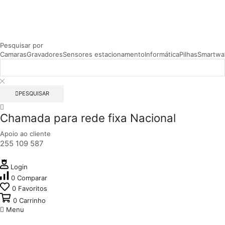
Pesquisar por
Camaras
Gravadores
Sensores estacionamento
Informática
Pilhas
Smartwa
PESQUISAR
Chamada para rede fixa Nacional
Apoio ao cliente
255 109 587
Login
0
Comparar
0
Favoritos
0
Carrinho
Menu