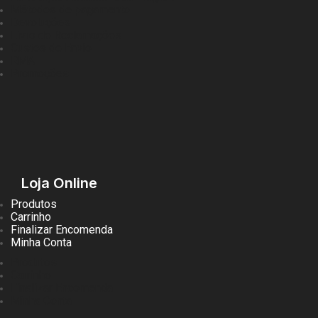
Métodos de pagamento
Devoluções
Livro de Reclamações
Custos de Envio
RMA
Promoções
Loja Online
Produtos
Carrinho
Finalizar Encomenda
Minha Conta
Produtos
Carrinho
Finalizar Encomenda
Minha Conta