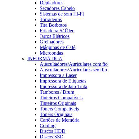
Depiladores
Secadores Cabelo
Sistemas de som Hi-Fi
Torradeiras
Tira Borbotos
Fritadeira S/ Óleo
Jarros Elétricos
Grelhadores
Máquinas de Café
Microondas
INFORMÁTICA
Auscultadores/Auriculares com fio
Auscultadores/Auriculares sem fio
Impressora a Laser
Impressora de Etiquetas
Impressora de Jato Tinta
Tambores / Drum
Tinteiros Compatíveis
Tinteiros Originais
Toners Compatíveis
Toners Originais
Cartões de Memória
Cooling
Discos HDD
Discos SSD