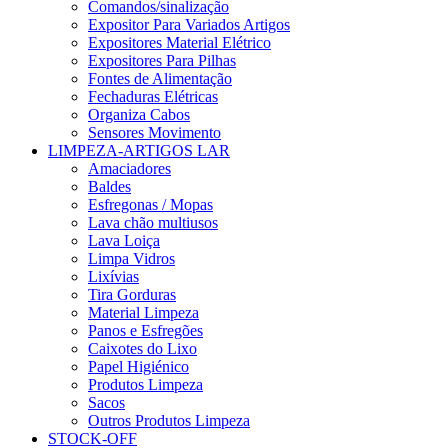
Comandos/sinalização
Expositor Para Variados Artigos
Expositores Material Elétrico
Expositores Para Pilhas
Fontes de Alimentação
Fechaduras Elétricas
Organiza Cabos
Sensores Movimento
LIMPEZA-ARTIGOS LAR
Amaciadores
Baldes
Esfregonas / Mopas
Lava chão multiusos
Lava Loiça
Limpa Vidros
Lixívias
Tira Gorduras
Material Limpeza
Panos e Esfregões
Caixotes do Lixo
Papel Higiénico
Produtos Limpeza
Sacos
Outros Produtos Limpeza
STOCK-OFF