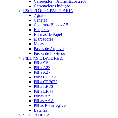
Carregador – Alimentador 220v
Carregadores Indução
ESCRITÓRIO-PAPELARIA
Agrafos
Canetas
Cadernos Blocos A5
Etiquetas
Resmas de Papel
Marcadores
Micas
Pastas de Arquivo
Pastas de Elásticos
PILHAS E BATERIAS
Pilha 9V
Pilha A23
Pilha A27
Pilha CR1220
Pilha CR2032
Pilha LR20
Pilha LR44
Pilhas AA
Pilhas AAA
Pilhas Recarregáveis
Baterias
SOLDADURA