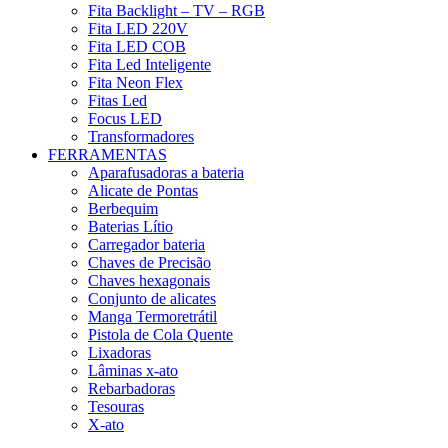
Fita Backlight – TV – RGB
Fita LED 220V
Fita LED COB
Fita Led Inteligente
Fita Neon Flex
Fitas Led
Focus LED
Transformadores
FERRAMENTAS
Aparafusadoras a bateria
Alicate de Pontas
Berbequim
Baterias Lítio
Carregador bateria
Chaves de Precisão
Chaves hexagonais
Conjunto de alicates
Manga Termoretrátil
Pistola de Cola Quente
Lixadoras
Lâminas x-ato
Rebarbadoras
Tesouras
X-ato