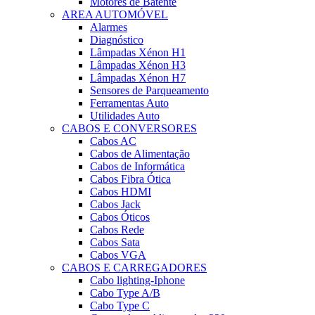
Motores de Batente
AREA AUTOMÓVEL
Alarmes
Diagnóstico
Lâmpadas Xénon H1
Lâmpadas Xénon H3
Lâmpadas Xénon H7
Sensores de Parqueamento
Ferramentas Auto
Utilidades Auto
CABOS E CONVERSORES
Cabos AC
Cabos de Alimentação
Cabos de Informática
Cabos Fibra Ótica
Cabos HDMI
Cabos Jack
Cabos Óticos
Cabos Rede
Cabos Sata
Cabos VGA
CABOS E CARREGADORES
Cabo lighting-Iphone
Cabo Type A/B
Cabo Type C