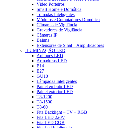
Video Porteiros
Smart Home e Domótica
Tomadas Inteligentes
Módulos e Comutadores Domótica
Câmaras de Vigilância
Gravadores de Vigilância
Câmaras IP
Baluns
Extensores de Sinal – Amplificadores
ILUMINAÇÃO LED
Apliques LED
Armaduras LED
E14
E27
GU10
Lâmpadas Inteligentes
Painel embutir LED
Painel exterior LED
T8-1200
T8-1500
T8-60
Fita Backlight – TV – RGB
Fita LED 220V
Fita LED COB
Fita Led Inteligente