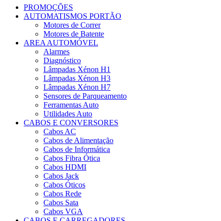
PROMOÇÕES
AUTOMATISMOS PORTÃO
Motores de Correr
Motores de Batente
AREA AUTOMÓVEL
Alarmes
Diagnóstico
Lâmpadas Xénon H1
Lâmpadas Xénon H3
Lâmpadas Xénon H7
Sensores de Parqueamento
Ferramentas Auto
Utilidades Auto
CABOS E CONVERSORES
Cabos AC
Cabos de Alimentação
Cabos de Informática
Cabos Fibra Ótica
Cabos HDMI
Cabos Jack
Cabos Óticos
Cabos Rede
Cabos Sata
Cabos VGA
CABOS E CARREGADORES