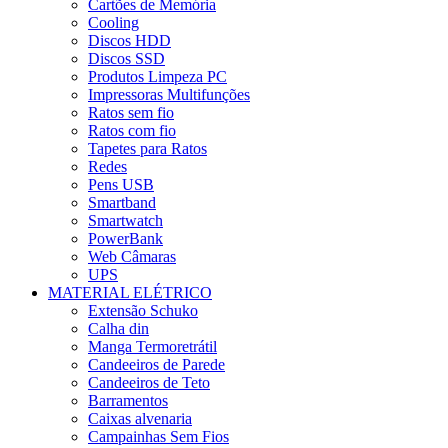
Cartões de Memória
Cooling
Discos HDD
Discos SSD
Produtos Limpeza PC
Impressoras Multifunções
Ratos sem fio
Ratos com fio
Tapetes para Ratos
Redes
Pens USB
Smartband
Smartwatch
PowerBank
Web Câmaras
UPS
MATERIAL ELÉTRICO
Extensão Schuko
Calha din
Manga Termoretrátil
Candeeiros de Parede
Candeeiros de Teto
Barramentos
Caixas alvenaria
Campainhas Sem Fios