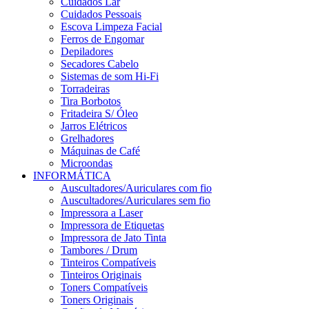
Cuidados Lar
Cuidados Pessoais
Escova Limpeza Facial
Ferros de Engomar
Depiladores
Secadores Cabelo
Sistemas de som Hi-Fi
Torradeiras
Tira Borbotos
Fritadeira S/ Óleo
Jarros Elétricos
Grelhadores
Máquinas de Café
Microondas
INFORMÁTICA
Auscultadores/Auriculares com fio
Auscultadores/Auriculares sem fio
Impressora a Laser
Impressora de Etiquetas
Impressora de Jato Tinta
Tambores / Drum
Tinteiros Compatíveis
Tinteiros Originais
Toners Compatíveis
Toners Originais