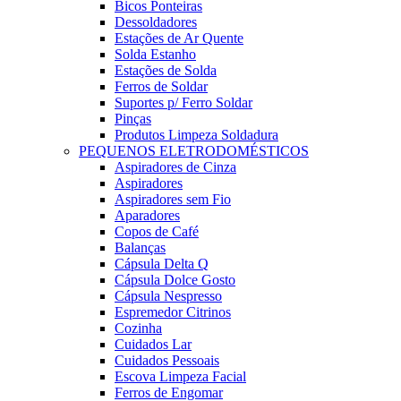
Bicos Ponteiras
Dessoldadores
Estações de Ar Quente
Solda Estanho
Estações de Solda
Ferros de Soldar
Suportes p/ Ferro Soldar
Pinças
Produtos Limpeza Soldadura
PEQUENOS ELETRODOMÉSTICOS
Aspiradores de Cinza
Aspiradores
Aspiradores sem Fio
Aparadores
Copos de Café
Balanças
Cápsula Delta Q
Cápsula Dolce Gosto
Cápsula Nespresso
Espremedor Citrinos
Cozinha
Cuidados Lar
Cuidados Pessoais
Escova Limpeza Facial
Ferros de Engomar