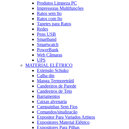
Produtos Limpeza PC
Impressoras Multifunções
Ratos sem fio
Ratos com fio
Tapetes para Ratos
Redes
Pens USB
Smartband
Smartwatch
PowerBank
Web Câmaras
UPS
MATERIAL ELÉTRICO
Extensão Schuko
Calha din
Manga Termoretrátil
Candeeiros de Parede
Candeeiros de Teto
Barramentos
Caixas alvenaria
Campainhas Sem Fios
Comandos/sinalização
Expositor Para Variados Artigos
Expositores Material Elétrico
Expositores Para Pilhas