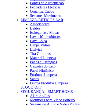
Fontes de Alimentação
Fechaduras Elétricas
Organiza Cabos
Sensores Movimento
LIMPEZA-ARTIGOS LAR
Amaciadores
Baldes
Esfregonas / Mopas
Lava chão multiusos
Lava Loiça
Limpa Vidros
Lixívias
Tira Gorduras
Material Limpeza
Panos e Esfregões
Caixotes do Lixo
Papel Higiénico
Produtos Limpeza
Sacos
Outros Produtos Limpeza
STOCK-OFF
SEGURANÇA – SMART HOME
Alarme s/fios
Monitores para Video Porteiro
Sistema de Áudio e Video Porteiro