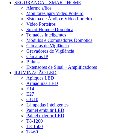
SEGURANÇA – SMART HOME
Alarme s/fios
Monitores para Video Porteiro
Sistema de Áudio e Video Porteiro
Video Porteiros
Smart Home e Domótica
Tomadas Inteligentes
Módulos e Comutadores Domótica
Câmaras de Vigilância
Gravadores de Vigilância
Câmaras IP
Baluns
Extensores de Sinal – Amplificadores
ILUMINAÇÃO LED
Apliques LED
Armaduras LED
E14
E27
GU10
Lâmpadas Inteligentes
Painel embutir LED
Painel exterior LED
T8-1200
T8-1500
T8-60