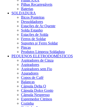
Pilhas AAA
Pilhas Recarregáveis
Baterias
SOLDADURA
Bicos Ponteiras
Dessoldadores
Estações de Ar Quente
Solda Estanho
Estações de Solda
Ferros de Soldar
Suportes p/ Ferro Soldar
Pinças
Produtos Limpeza Soldadura
PEQUENOS ELETRODOMÉSTICOS
Aspiradores de Cinza
Aspiradores
Aspiradores sem Fio
Aparadores
Copos de Café
Balanças
Cápsula Delta Q
Cápsula Dolce Gosto
Cápsula Nespresso
Espremedor Citrinos
Cozinha