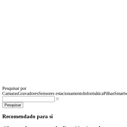
Pesquisar por
Camaras
Gravadores
Sensores estacionamento
Informática
Pilhas
Smartw
Pesquisar
Recomendado para si