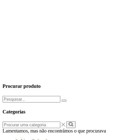
Procurar produto
Pesquisar
por:
Categorias
Procurar
uma
Lamentamos, mas não encontrámos o que procurava
categoria