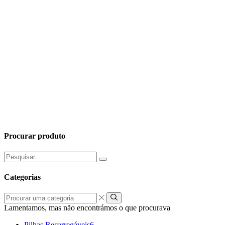
Procurar produto
Pesquisar
por:
Categorias
Procurar
uma
Lamentamos, mas não encontrámos o que procurava
categoria
Pilhas Recarregáveis
6