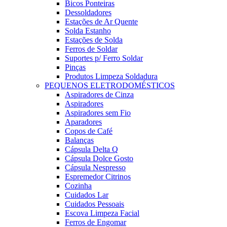
Bicos Ponteiras
Dessoldadores
Estações de Ar Quente
Solda Estanho
Estações de Solda
Ferros de Soldar
Suportes p/ Ferro Soldar
Pinças
Produtos Limpeza Soldadura
PEQUENOS ELETRODOMÉSTICOS
Aspiradores de Cinza
Aspiradores
Aspiradores sem Fio
Aparadores
Copos de Café
Balanças
Cápsula Delta Q
Cápsula Dolce Gosto
Cápsula Nespresso
Espremedor Citrinos
Cozinha
Cuidados Lar
Cuidados Pessoais
Escova Limpeza Facial
Ferros de Engomar