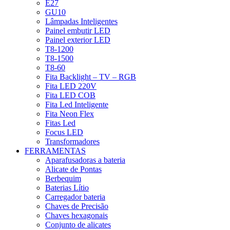
E27
GU10
Lâmpadas Inteligentes
Painel embutir LED
Painel exterior LED
T8-1200
T8-1500
T8-60
Fita Backlight – TV – RGB
Fita LED 220V
Fita LED COB
Fita Led Inteligente
Fita Neon Flex
Fitas Led
Focus LED
Transformadores
FERRAMENTAS
Aparafusadoras a bateria
Alicate de Pontas
Berbequim
Baterias Lítio
Carregador bateria
Chaves de Precisão
Chaves hexagonais
Conjunto de alicates