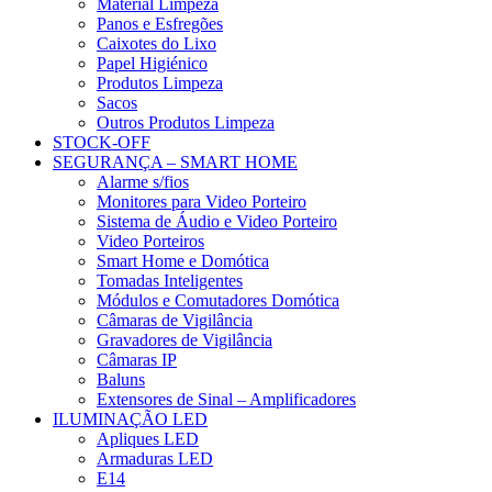
Material Limpeza
Panos e Esfregões
Caixotes do Lixo
Papel Higiénico
Produtos Limpeza
Sacos
Outros Produtos Limpeza
STOCK-OFF
SEGURANÇA – SMART HOME
Alarme s/fios
Monitores para Video Porteiro
Sistema de Áudio e Video Porteiro
Video Porteiros
Smart Home e Domótica
Tomadas Inteligentes
Módulos e Comutadores Domótica
Câmaras de Vigilância
Gravadores de Vigilância
Câmaras IP
Baluns
Extensores de Sinal – Amplificadores
ILUMINAÇÃO LED
Apliques LED
Armaduras LED
E14