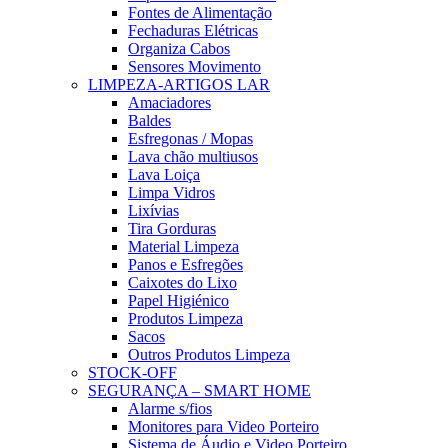
Fontes de Alimentação
Fechaduras Elétricas
Organiza Cabos
Sensores Movimento
LIMPEZA-ARTIGOS LAR
Amaciadores
Baldes
Esfregonas / Mopas
Lava chão multiusos
Lava Loiça
Limpa Vidros
Lixívias
Tira Gorduras
Material Limpeza
Panos e Esfregões
Caixotes do Lixo
Papel Higiénico
Produtos Limpeza
Sacos
Outros Produtos Limpeza
STOCK-OFF
SEGURANÇA – SMART HOME
Alarme s/fios
Monitores para Video Porteiro
Sistema de Áudio e Video Porteiro