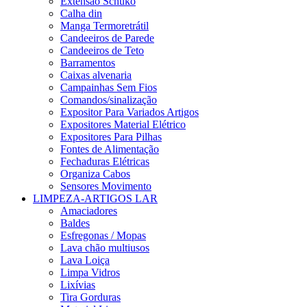
Extensão Schuko
Calha din
Manga Termoretrátil
Candeeiros de Parede
Candeeiros de Teto
Barramentos
Caixas alvenaria
Campainhas Sem Fios
Comandos/sinalização
Expositor Para Variados Artigos
Expositores Material Elétrico
Expositores Para Pilhas
Fontes de Alimentação
Fechaduras Elétricas
Organiza Cabos
Sensores Movimento
LIMPEZA-ARTIGOS LAR
Amaciadores
Baldes
Esfregonas / Mopas
Lava chão multiusos
Lava Loiça
Limpa Vidros
Lixívias
Tira Gorduras