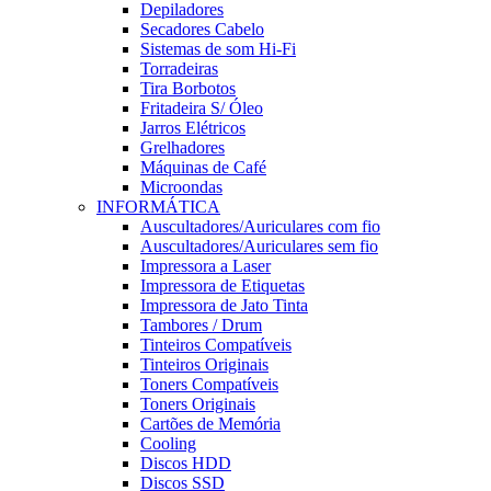
Depiladores
Secadores Cabelo
Sistemas de som Hi-Fi
Torradeiras
Tira Borbotos
Fritadeira S/ Óleo
Jarros Elétricos
Grelhadores
Máquinas de Café
Microondas
INFORMÁTICA
Auscultadores/Auriculares com fio
Auscultadores/Auriculares sem fio
Impressora a Laser
Impressora de Etiquetas
Impressora de Jato Tinta
Tambores / Drum
Tinteiros Compatíveis
Tinteiros Originais
Toners Compatíveis
Toners Originais
Cartões de Memória
Cooling
Discos HDD
Discos SSD