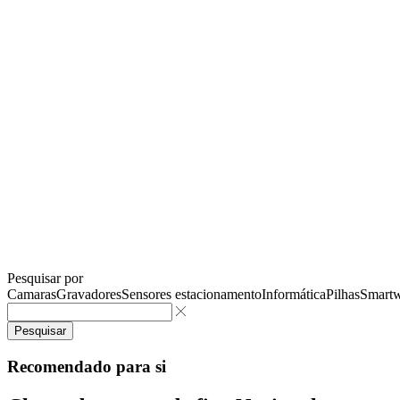
Pesquisar por
Camaras
Gravadores
Sensores estacionamento
Informática
Pilhas
Smartw
Pesquisar
Recomendado para si