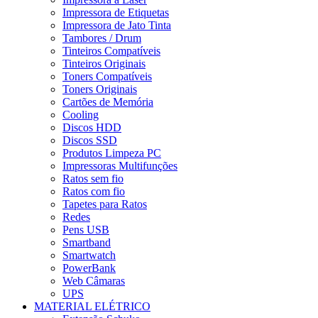
Impressora de Etiquetas
Impressora de Jato Tinta
Tambores / Drum
Tinteiros Compatíveis
Tinteiros Originais
Toners Compatíveis
Toners Originais
Cartões de Memória
Cooling
Discos HDD
Discos SSD
Produtos Limpeza PC
Impressoras Multifunções
Ratos sem fio
Ratos com fio
Tapetes para Ratos
Redes
Pens USB
Smartband
Smartwatch
PowerBank
Web Câmaras
UPS
MATERIAL ELÉTRICO