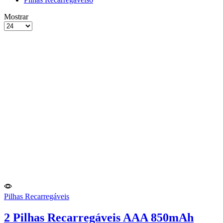
grelha
Lista
Mostrar
de
Produtos
4
por
colunas
Página
Pilhas Recarregáveis
2 Pilhas Recarregáveis AAA 850mAh