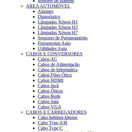
Motores de Batente
AREA AUTOMÓVEL
Alarmes
Diagnóstico
Lâmpadas Xénon H1
Lâmpadas Xénon H3
Lâmpadas Xénon H7
Sensores de Parqueamento
Ferramentas Auto
Utilidades Auto
CABOS E CONVERSORES
Cabos AC
Cabos de Alimentação
Cabos de Informática
Cabos Fibra Ótica
Cabos HDMI
Cabos Jack
Cabos Óticos
Cabos Rede
Cabos Sata
Cabos VGA
CABOS E CARREGADORES
Cabo lighting-Iphone
Cabo Type A/B
Cabo Type C