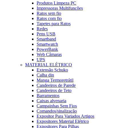
Produtos Limpeza PC
Impressoras Multifunções
Ratos sem fio
Ratos com fio
Tapetes para Ratos
Redes
Pens USB
Smartband
Smartwatch
PowerBank
Web Câmaras
UPS
MATERIAL ELÉTRICO
Extensão Schuko
Calha din
Manga Termoretrátil
Candeeiros de Parede
Candeeiros de Teto
Barramentos
Caixas alvenaria
Campainhas Sem Fios
Comandos/sinalização
Expositor Para Variados Artigos
Expositores Material Elétrico
Expositores Para Pilhas