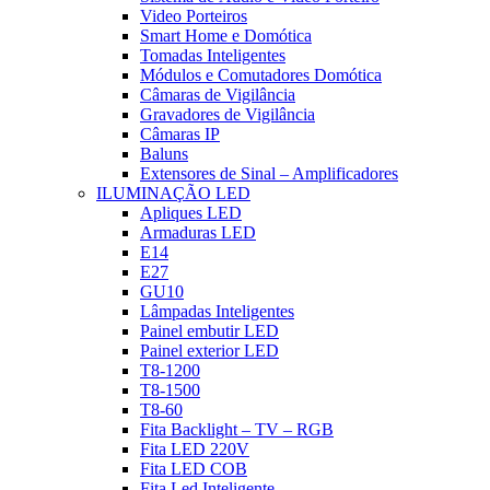
Video Porteiros
Smart Home e Domótica
Tomadas Inteligentes
Módulos e Comutadores Domótica
Câmaras de Vigilância
Gravadores de Vigilância
Câmaras IP
Baluns
Extensores de Sinal – Amplificadores
ILUMINAÇÃO LED
Apliques LED
Armaduras LED
E14
E27
GU10
Lâmpadas Inteligentes
Painel embutir LED
Painel exterior LED
T8-1200
T8-1500
T8-60
Fita Backlight – TV – RGB
Fita LED 220V
Fita LED COB
Fita Led Inteligente