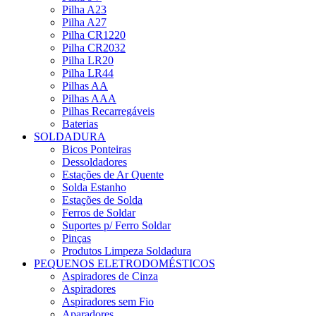
Pilha A23
Pilha A27
Pilha CR1220
Pilha CR2032
Pilha LR20
Pilha LR44
Pilhas AA
Pilhas AAA
Pilhas Recarregáveis
Baterias
SOLDADURA
Bicos Ponteiras
Dessoldadores
Estações de Ar Quente
Solda Estanho
Estações de Solda
Ferros de Soldar
Suportes p/ Ferro Soldar
Pinças
Produtos Limpeza Soldadura
PEQUENOS ELETRODOMÉSTICOS
Aspiradores de Cinza
Aspiradores
Aspiradores sem Fio
Aparadores