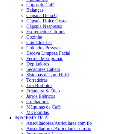
Copos de Café
Balanças
Cápsula Delta Q
Cápsula Dolce Gosto
Cápsula Nespresso
Espremedor Citrinos
Cozinha
Cuidados Lar
Cuidados Pessoais
Escova Limpeza Facial
Ferros de Engomar
Depiladores
Secadores Cabelo
Sistemas de som Hi-Fi
Torradeiras
Tira Borbotos
Fritadeira S/ Óleo
Jarros Elétricos
Grelhadores
Máquinas de Café
Microondas
INFORMÁTICA
Auscultadores/Auriculares com fio
Auscultadores/Auriculares sem fio
Impressora a Laser