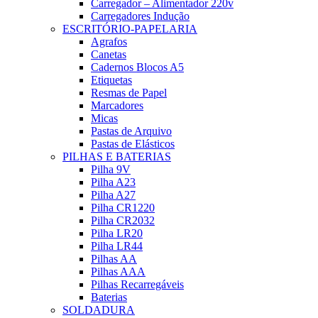
Carregador – Alimentador 220v
Carregadores Indução
ESCRITÓRIO-PAPELARIA
Agrafos
Canetas
Cadernos Blocos A5
Etiquetas
Resmas de Papel
Marcadores
Micas
Pastas de Arquivo
Pastas de Elásticos
PILHAS E BATERIAS
Pilha 9V
Pilha A23
Pilha A27
Pilha CR1220
Pilha CR2032
Pilha LR20
Pilha LR44
Pilhas AA
Pilhas AAA
Pilhas Recarregáveis
Baterias
SOLDADURA