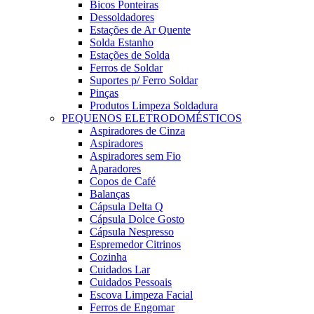
Bicos Ponteiras
Dessoldadores
Estações de Ar Quente
Solda Estanho
Estações de Solda
Ferros de Soldar
Suportes p/ Ferro Soldar
Pinças
Produtos Limpeza Soldadura
PEQUENOS ELETRODOMÉSTICOS
Aspiradores de Cinza
Aspiradores
Aspiradores sem Fio
Aparadores
Copos de Café
Balanças
Cápsula Delta Q
Cápsula Dolce Gosto
Cápsula Nespresso
Espremedor Citrinos
Cozinha
Cuidados Lar
Cuidados Pessoais
Escova Limpeza Facial
Ferros de Engomar