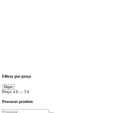
Filtrar por preço
Preço
Preço
Repor
Min
Max
Preço:
4 €
—
5 €
Procurar produto
Pesquisar