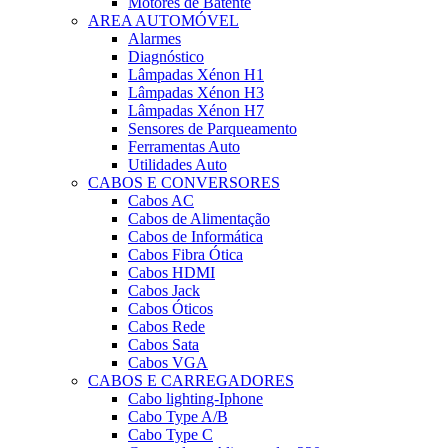
Motores de Batente
AREA AUTOMÓVEL
Alarmes
Diagnóstico
Lâmpadas Xénon H1
Lâmpadas Xénon H3
Lâmpadas Xénon H7
Sensores de Parqueamento
Ferramentas Auto
Utilidades Auto
CABOS E CONVERSORES
Cabos AC
Cabos de Alimentação
Cabos de Informática
Cabos Fibra Ótica
Cabos HDMI
Cabos Jack
Cabos Óticos
Cabos Rede
Cabos Sata
Cabos VGA
CABOS E CARREGADORES
Cabo lighting-Iphone
Cabo Type A/B
Cabo Type C