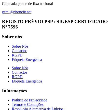
Chamada para rede fixa nacional
geral@phonelit.net
Facebook
Instagram
Linkedin
Whatsapp
REGISTO PRÉVIO PSP / SIGESP CERTIFICADO
Nº 7596
Sobre nós
Sobre Nós
Contactos
RGPD
Etiqueta Energética
Sobre Nós
Contactos
RGPD
Etiqueta Energética
Informações
Política de Privacidade
Termos e Condições
Resolução Alternativa de Litígios