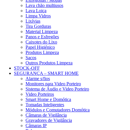
Esfregonas / Mopas
Lava chão multiusos
Lava Loiça
Limpa Vidros
Lixívias
Tira Gorduras
Material Limpeza
Panos e Esfregões
Caixotes do Lixo
Papel Higiénico
Produtos Limpeza
Sacos
Outros Produtos Limpeza
STOCK-OFF
SEGURANÇA – SMART HOME
Alarme s/fios
Monitores para Video Porteiro
Sistema de Áudio e Video Porteiro
Video Porteiros
Smart Home e Domótica
Tomadas Inteligentes
Módulos e Comutadores Domótica
Câmaras de Vigilância
Gravadores de Vigilância
Câmaras IP