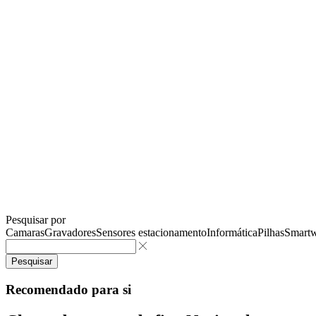
Pesquisar por
Camaras
Gravadores
Sensores estacionamento
Informática
Pilhas
Smartw
Pesquisar
Recomendado para si