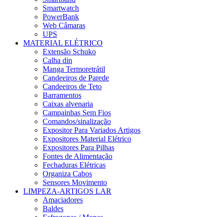
Smartwatch
PowerBank
Web Câmaras
UPS
MATERIAL ELÉTRICO
Extensão Schuko
Calha din
Manga Termoretrátil
Candeeiros de Parede
Candeeiros de Teto
Barramentos
Caixas alvenaria
Campainhas Sem Fios
Comandos/sinalização
Expositor Para Variados Artigos
Expositores Material Elétrico
Expositores Para Pilhas
Fontes de Alimentação
Fechaduras Elétricas
Organiza Cabos
Sensores Movimento
LIMPEZA-ARTIGOS LAR
Amaciadores
Baldes