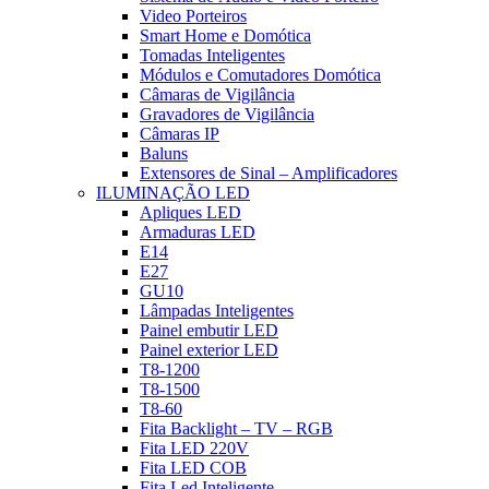
Video Porteiros
Smart Home e Domótica
Tomadas Inteligentes
Módulos e Comutadores Domótica
Câmaras de Vigilância
Gravadores de Vigilância
Câmaras IP
Baluns
Extensores de Sinal – Amplificadores
ILUMINAÇÃO LED
Apliques LED
Armaduras LED
E14
E27
GU10
Lâmpadas Inteligentes
Painel embutir LED
Painel exterior LED
T8-1200
T8-1500
T8-60
Fita Backlight – TV – RGB
Fita LED 220V
Fita LED COB
Fita Led Inteligente