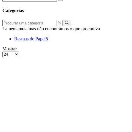
por:
Categorias
Procurar
uma
Lamentamos, mas não encontrámos o que procurava
categoria
Resmas de Papel
5
grelha
Lista
Mostrar
de
Produtos
4
por
colunas
Página