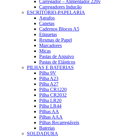
Carregador – Alimentador 220v
Carregadores Indução
ESCRITÓRIO-PAPELARIA
Agrafos
Canetas
Cadernos Blocos A5
Etiquetas
Resmas de Papel
Marcadores
Micas
Pastas de Arquivo
Pastas de Elásticos
PILHAS E BATERIAS
Pilha 9V
Pilha A23
Pilha A27
Pilha CR1220
Pilha CR2032
Pilha LR20
Pilha LR44
Pilhas AA
Pilhas AAA
Pilhas Recarregáveis
Baterias
SOLDADURA