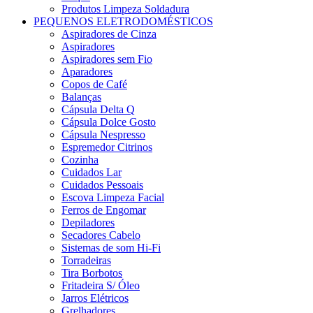
Produtos Limpeza Soldadura
PEQUENOS ELETRODOMÉSTICOS
Aspiradores de Cinza
Aspiradores
Aspiradores sem Fio
Aparadores
Copos de Café
Balanças
Cápsula Delta Q
Cápsula Dolce Gosto
Cápsula Nespresso
Espremedor Citrinos
Cozinha
Cuidados Lar
Cuidados Pessoais
Escova Limpeza Facial
Ferros de Engomar
Depiladores
Secadores Cabelo
Sistemas de som Hi-Fi
Torradeiras
Tira Borbotos
Fritadeira S/ Óleo
Jarros Elétricos
Grelhadores