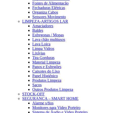
Fontes de Alimentação
Fechaduras Elétricas
Organiza Cabos
Sensores Movimento
LIMPEZA-ARTIGOS LAR
Amaciadores
Baldes
Esfregonas / Mopas
Lava chão multiusos
Lava Loiça
Limpa Vidros
Lixívias
Tira Gorduras
Material Limpeza
Panos e Esfregões
Caixotes do Lixo
Papel Higiénico
Produtos Limpeza
Sacos
Outros Produtos Limpeza
STOCK-OFF
SEGURANÇA – SMART HOME
Alarme s/fios
Monitores para Video Porteiro
Sistema de Áudio e Video Porteiro