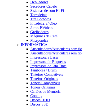
Depiladores
Secadores Cabelo
Sistemas de som Hi-Fi
Torradeiras
Tira Borbotos
Fritadeira S/ Óleo
Jarros Elétricos
Grelhadores
Máquinas de Café
Microondas
INFORMÁTICA
Auscultadores/Auriculares com fio
Auscultadores/Auriculares sem fio
Impressora a Laser
Impressora de Etiquetas
Impressora de Jato Tinta
Tambores / Drum
Tinteiros Compatíveis
Tinteiros Originais
Toners Compatíveis
Toners Originais
Cartões de Memória
Cooling
Discos HDD
Discos SSD