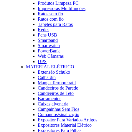
Produtos Limpeza PC
Impressoras Multifunções
Ratos sem fio
Ratos com fio
Tapetes para Ratos
Redes
Pens USB
Smartband
Smartwatch
PowerBank
Web Câmaras
UPS
MATERIAL ELÉTRICO
Extensão Schuko
Calha din
Manga Termoretrátil
Candeeiros de Parede
Candeeiros de Teto
Barramentos
Caixas alvenaria
Campainhas Sem Fios
Comandos/sinalização
Expositor Para Variados Artigos
Expositores Material Elétrico
Expositores Para Pilhas