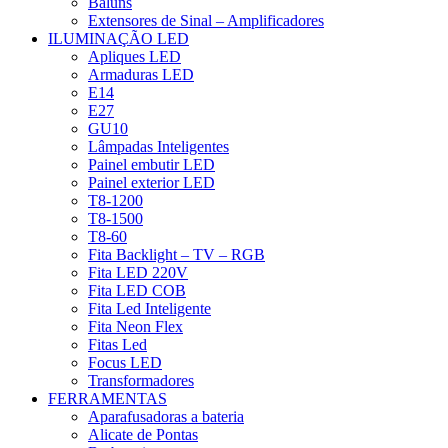
Baluns
Extensores de Sinal – Amplificadores
ILUMINAÇÃO LED
Apliques LED
Armaduras LED
E14
E27
GU10
Lâmpadas Inteligentes
Painel embutir LED
Painel exterior LED
T8-1200
T8-1500
T8-60
Fita Backlight – TV – RGB
Fita LED 220V
Fita LED COB
Fita Led Inteligente
Fita Neon Flex
Fitas Led
Focus LED
Transformadores
FERRAMENTAS
Aparafusadoras a bateria
Alicate de Pontas