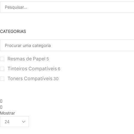
Pesquisar
por:
CATEGORIAS
Resmas de Papel
5
Tinteiros Compatíveis
6
Toners Compatíveis
30
grelha
de
Lista
4
Mostrar
Produtos
colunas
por
Página