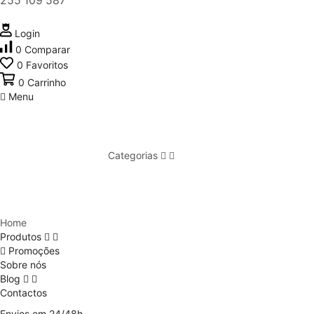
255 109 587
Login
0
Comparar
0
Favoritos
0
Carrinho
Menu
Categorias
Home
Produtos
Promoções
Sobre nós
Blog
Contactos
Envios em 24/48h