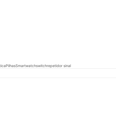
tica
Pilhas
Smartwatch
switch
repetidor sinal