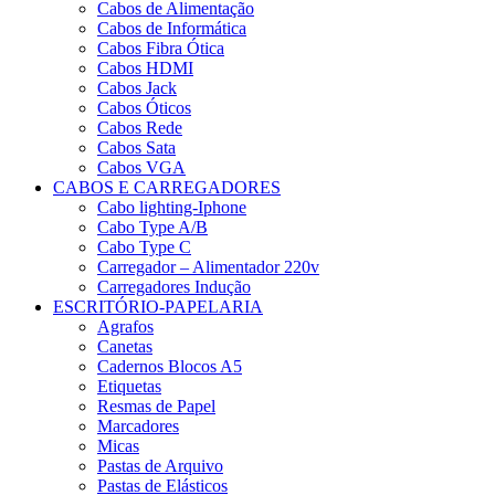
Cabos de Alimentação
Cabos de Informática
Cabos Fibra Ótica
Cabos HDMI
Cabos Jack
Cabos Óticos
Cabos Rede
Cabos Sata
Cabos VGA
CABOS E CARREGADORES
Cabo lighting-Iphone
Cabo Type A/B
Cabo Type C
Carregador – Alimentador 220v
Carregadores Indução
ESCRITÓRIO-PAPELARIA
Agrafos
Canetas
Cadernos Blocos A5
Etiquetas
Resmas de Papel
Marcadores
Micas
Pastas de Arquivo
Pastas de Elásticos