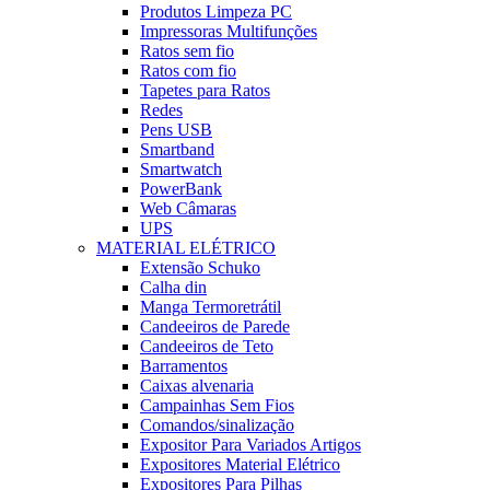
Produtos Limpeza PC
Impressoras Multifunções
Ratos sem fio
Ratos com fio
Tapetes para Ratos
Redes
Pens USB
Smartband
Smartwatch
PowerBank
Web Câmaras
UPS
MATERIAL ELÉTRICO
Extensão Schuko
Calha din
Manga Termoretrátil
Candeeiros de Parede
Candeeiros de Teto
Barramentos
Caixas alvenaria
Campainhas Sem Fios
Comandos/sinalização
Expositor Para Variados Artigos
Expositores Material Elétrico
Expositores Para Pilhas