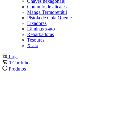
Chaves hexagonais
Conjunto de alicates
Manga Termoretrátil
Pistola de Cola Quente
Lixadoras
Lâminas x-ato
Rebarbadoras
Tesouras
X-ato
Loja
0
Carrinho
Produtos