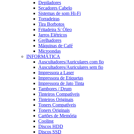
Depiladores
Secadores Cabelo
Sistemas de som Hi-Fi
Torradeiras
Tira Borbotos
Fritadeira S/ Óleo
Jarros Elétricos
Grelhadores
Máquinas de Café
Microondas
INFORMÁTICA
Auscultadores/Auriculares com fio
Auscultadores/Auriculares sem fio
Impressora a Laser
Impressora de Etiquetas
Impressora de Jato Tinta
Tambores / Drum
Tinteiros Compatíveis
Tinteiros Originais
Toners Compatíveis
Toners Originais
Cartões de Memória
Cooling
Discos HDD
Discos SSD