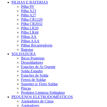
PILHAS E BATERIAS
Pilha 9V
Pilha A23
Pilha A27
Pilha CR1220
Pilha CR2032
Pilha LR20
Pilha LR44
Pilhas AA
Pilhas AAA
Pilhas Recarregáveis
Baterias
SOLDADURA
Bicos Ponteiras
Dessoldadores
Estações de Ar Quente
Solda Estanho
Estações de Solda
Ferros de Soldar
Suportes p/ Ferro Soldar
Pinças
Produtos Limpeza Soldadura
PEQUENOS ELETRODOMÉSTICOS
Aspiradores de Cinza
Aspiradores