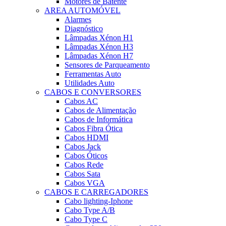
Motores de Batente
AREA AUTOMÓVEL
Alarmes
Diagnóstico
Lâmpadas Xénon H1
Lâmpadas Xénon H3
Lâmpadas Xénon H7
Sensores de Parqueamento
Ferramentas Auto
Utilidades Auto
CABOS E CONVERSORES
Cabos AC
Cabos de Alimentação
Cabos de Informática
Cabos Fibra Ótica
Cabos HDMI
Cabos Jack
Cabos Óticos
Cabos Rede
Cabos Sata
Cabos VGA
CABOS E CARREGADORES
Cabo lighting-Iphone
Cabo Type A/B
Cabo Type C