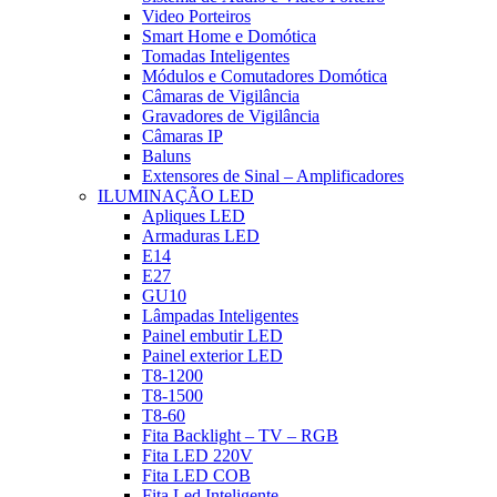
Video Porteiros
Smart Home e Domótica
Tomadas Inteligentes
Módulos e Comutadores Domótica
Câmaras de Vigilância
Gravadores de Vigilância
Câmaras IP
Baluns
Extensores de Sinal – Amplificadores
ILUMINAÇÃO LED
Apliques LED
Armaduras LED
E14
E27
GU10
Lâmpadas Inteligentes
Painel embutir LED
Painel exterior LED
T8-1200
T8-1500
T8-60
Fita Backlight – TV – RGB
Fita LED 220V
Fita LED COB
Fita Led Inteligente