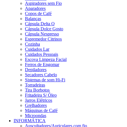
Aspiradores sem Fio
Aparadores
Copos de Café
Balanças
Cápsula Delta Q
Cápsula Dolce Gosto
Cápsula Nespresso
Espremedor Citrinos
Cozinha
Cuidados Lar
Cuidados Pessoais
Escova Limpeza Facial
Ferros de Engomar
Depiladores
Secadores Cabelo
Sistemas de som Hi-Fi
Torradeiras
Tira Borbotos
Fritadeira S/ Óleo
Jarros Elétricos
Grelhadores
Máquinas de Café
Microondas
INFORMÁTICA
Auscultadores/Auriculares com fio