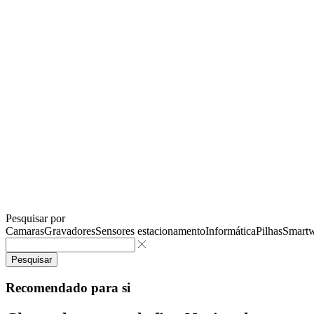
Pesquisar por
Camaras
Gravadores
Sensores estacionamento
Informática
Pilhas
Smartw
Pesquisar
Recomendado para si