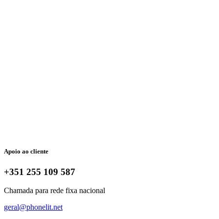
Apoio ao cliente
+351 255 109 587
Chamada para rede fixa nacional
geral@phonelit.net
Facebook
Instagram
Linkedin
Whatsapp