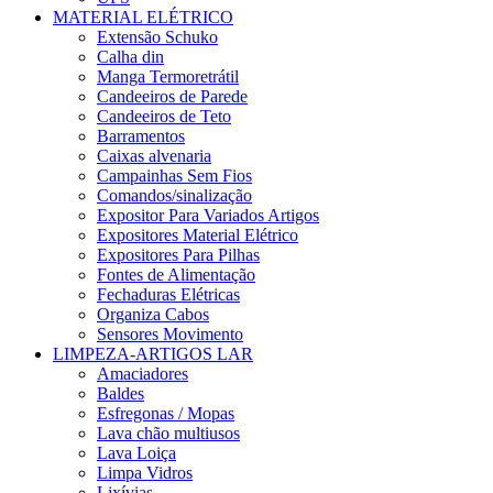
MATERIAL ELÉTRICO
Extensão Schuko
Calha din
Manga Termoretrátil
Candeeiros de Parede
Candeeiros de Teto
Barramentos
Caixas alvenaria
Campainhas Sem Fios
Comandos/sinalização
Expositor Para Variados Artigos
Expositores Material Elétrico
Expositores Para Pilhas
Fontes de Alimentação
Fechaduras Elétricas
Organiza Cabos
Sensores Movimento
LIMPEZA-ARTIGOS LAR
Amaciadores
Baldes
Esfregonas / Mopas
Lava chão multiusos
Lava Loiça
Limpa Vidros
Lixívias