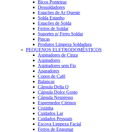
Bicos Ponteiras
Dessoldadores
Estações de Ar Quente
Solda Estanho
Estações de Solda
Ferros de Soldar
Suportes p/ Ferro Soldar
Pinças
Produtos Limpeza Soldadura
PEQUENOS ELETRODOMÉSTICOS
Aspiradores de Cinza
Aspiradores
Aspiradores sem Fio
Aparadores
Copos de Café
Balanças
Cápsula Delta Q
Cápsula Dolce Gosto
Cápsula Nespresso
Espremedor Citrinos
Cozinha
Cuidados Lar
Cuidados Pessoais
Escova Limpeza Facial
Ferros de Engomar