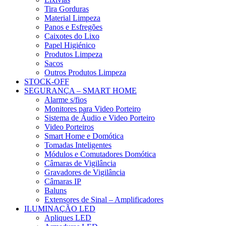
Tira Gorduras
Material Limpeza
Panos e Esfregões
Caixotes do Lixo
Papel Higiénico
Produtos Limpeza
Sacos
Outros Produtos Limpeza
STOCK-OFF
SEGURANÇA – SMART HOME
Alarme s/fios
Monitores para Video Porteiro
Sistema de Áudio e Video Porteiro
Video Porteiros
Smart Home e Domótica
Tomadas Inteligentes
Módulos e Comutadores Domótica
Câmaras de Vigilância
Gravadores de Vigilância
Câmaras IP
Baluns
Extensores de Sinal – Amplificadores
ILUMINAÇÃO LED
Apliques LED