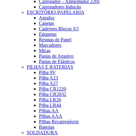
Carregador – Alimentador 220v
Carregadores Indução
ESCRITÓRIO-PAPELARIA
Agrafos
Canetas
Cadernos Blocos A5
Etiquetas
Resmas de Papel
Marcadores
Micas
Pastas de Arquivo
Pastas de Elásticos
PILHAS E BATERIAS
Pilha 9V
Pilha A23
Pilha A27
Pilha CR1220
Pilha CR2032
Pilha LR20
Pilha LR44
Pilhas AA
Pilhas AAA
Pilhas Recarregáveis
Baterias
SOLDADURA