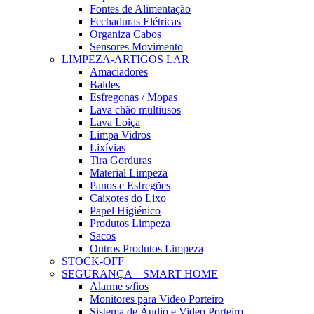
Fontes de Alimentação
Fechaduras Elétricas
Organiza Cabos
Sensores Movimento
LIMPEZA-ARTIGOS LAR
Amaciadores
Baldes
Esfregonas / Mopas
Lava chão multiusos
Lava Loiça
Limpa Vidros
Lixívias
Tira Gorduras
Material Limpeza
Panos e Esfregões
Caixotes do Lixo
Papel Higiénico
Produtos Limpeza
Sacos
Outros Produtos Limpeza
STOCK-OFF
SEGURANÇA – SMART HOME
Alarme s/fios
Monitores para Video Porteiro
Sistema de Áudio e Video Porteiro