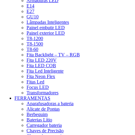
Armaduras LED
E14
E27
GU10
Lâmpadas Inteligentes
Painel embutir LED
Painel exterior LED
T8-1200
T8-1500
T8-60
Fita Backlight – TV – RGB
Fita LED 220V
Fita LED COB
Fita Led Inteligente
Fita Neon Flex
Fitas Led
Focus LED
Transformadores
FERRAMENTAS
Aparafusadoras a bateria
Alicate de Pontas
Berbequim
Baterias Lítio
Carregador bateria
Chaves de Precisão