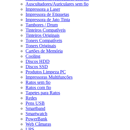
Auscultadores/Auriculares sem fio
Impressora a Laser
Impressora de Etiquetas
Impressora de Jato Tinta
Tambores / Drum
Tinteiros Compatíveis
Tinteiros Originais
Toners Compatíveis
Toners Originais
Cartões de Memória
Cooling
Discos HDD
Discos SSD
Produtos Limpeza PC
Impressoras Multifunções
Ratos sem fio
Ratos com fio
Tapetes para Ratos
Redes
Pens USB
Smartband
Smartwatch
PowerBank
Web Câmaras
UPS