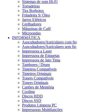
Sistemas de som Hi-Fi
Torradeiras
Tira Borbotos
Fritadeira S/ Óleo
Jarros Elétricos
Grelhadores
Máquinas de Café
Microondas
INFORMÁTICA
Auscultadores/Auriculares com fio
Auscultadores/Auriculares sem fio
Impressora a Laser
Impressora de Etiquetas
Impressora de Jato Tinta
Tambores / Drum
Tinteiros Compatíveis
Tinteiros Originais
Toners Compatíveis
Toners Originais
Cartões de Memória
Cooling
Discos HDD
Discos SSD
Produtos Limpeza PC
Impressoras Multifunções