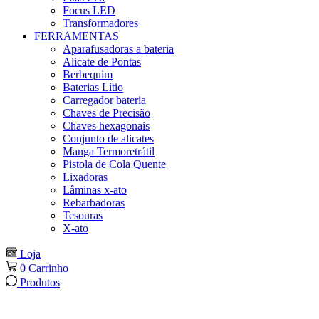
Focus LED
Transformadores
FERRAMENTAS
Aparafusadoras a bateria
Alicate de Pontas
Berbequim
Baterias Lítio
Carregador bateria
Chaves de Precisão
Chaves hexagonais
Conjunto de alicates
Manga Termoretrátil
Pistola de Cola Quente
Lixadoras
Lâminas x-ato
Rebarbadoras
Tesouras
X-ato
Loja
0
Carrinho
Produtos