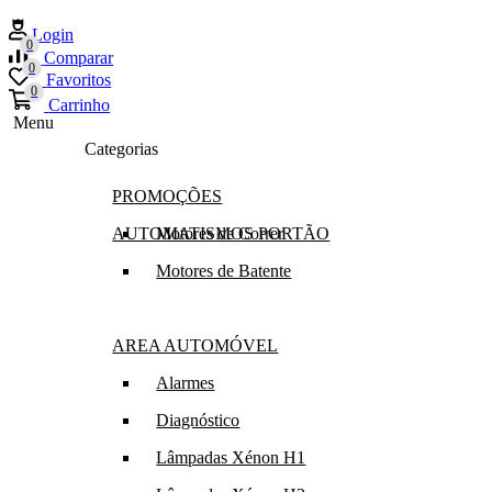
Login
0
Comparar
0
Favoritos
0
Carrinho
Menu
Categorias
PROMOÇÕES
AUTOMATISMOS PORTÃO
Motores de Correr
Motores de Batente
AREA AUTOMÓVEL
Alarmes
Diagnóstico
Lâmpadas Xénon H1