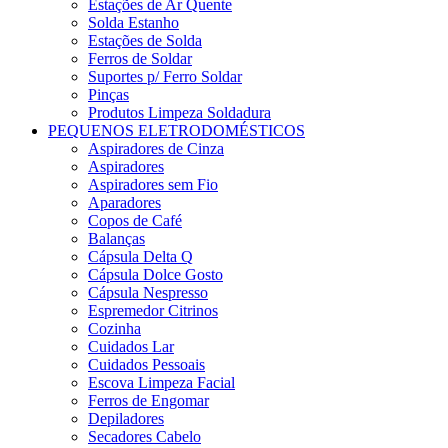
Estações de Ar Quente
Solda Estanho
Estações de Solda
Ferros de Soldar
Suportes p/ Ferro Soldar
Pinças
Produtos Limpeza Soldadura
PEQUENOS ELETRODOMÉSTICOS
Aspiradores de Cinza
Aspiradores
Aspiradores sem Fio
Aparadores
Copos de Café
Balanças
Cápsula Delta Q
Cápsula Dolce Gosto
Cápsula Nespresso
Espremedor Citrinos
Cozinha
Cuidados Lar
Cuidados Pessoais
Escova Limpeza Facial
Ferros de Engomar
Depiladores
Secadores Cabelo