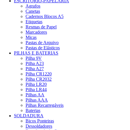
ESCRITÓRIO-PAPELARIA
Agrafos
Canetas
Cadernos Blocos A5
Etiquetas
Resmas de Papel
Marcadores
Micas
Pastas de Arquivo
Pastas de Elásticos
PILHAS E BATERIAS
Pilha 9V
Pilha A23
Pilha A27
Pilha CR1220
Pilha CR2032
Pilha LR20
Pilha LR44
Pilhas AA
Pilhas AAA
Pilhas Recarregáveis
Baterias
SOLDADURA
Bicos Ponteiras
Dessoldadores