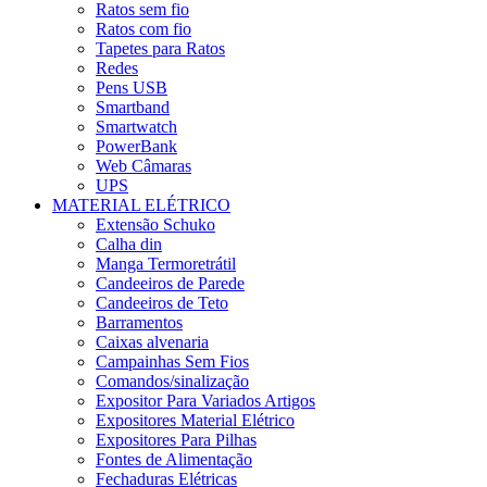
Ratos sem fio
Ratos com fio
Tapetes para Ratos
Redes
Pens USB
Smartband
Smartwatch
PowerBank
Web Câmaras
UPS
MATERIAL ELÉTRICO
Extensão Schuko
Calha din
Manga Termoretrátil
Candeeiros de Parede
Candeeiros de Teto
Barramentos
Caixas alvenaria
Campainhas Sem Fios
Comandos/sinalização
Expositor Para Variados Artigos
Expositores Material Elétrico
Expositores Para Pilhas
Fontes de Alimentação
Fechaduras Elétricas