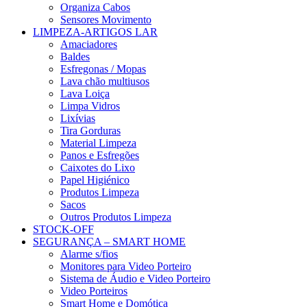
Organiza Cabos
Sensores Movimento
LIMPEZA-ARTIGOS LAR
Amaciadores
Baldes
Esfregonas / Mopas
Lava chão multiusos
Lava Loiça
Limpa Vidros
Lixívias
Tira Gorduras
Material Limpeza
Panos e Esfregões
Caixotes do Lixo
Papel Higiénico
Produtos Limpeza
Sacos
Outros Produtos Limpeza
STOCK-OFF
SEGURANÇA – SMART HOME
Alarme s/fios
Monitores para Video Porteiro
Sistema de Áudio e Video Porteiro
Video Porteiros
Smart Home e Domótica