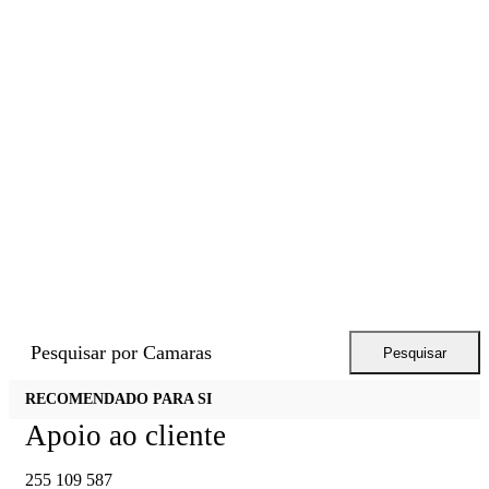
Pesquisar por
Camaras
Pesquisar
Chamada para rede fixa Nacional
RECOMENDADO PARA SI
Apoio ao cliente
255 109 587