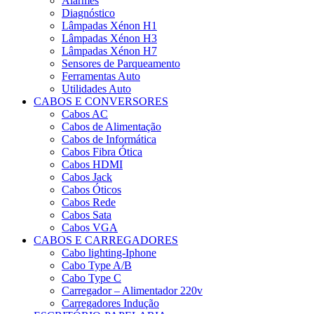
Alarmes
Diagnóstico
Lâmpadas Xénon H1
Lâmpadas Xénon H3
Lâmpadas Xénon H7
Sensores de Parqueamento
Ferramentas Auto
Utilidades Auto
CABOS E CONVERSORES
Cabos AC
Cabos de Alimentação
Cabos de Informática
Cabos Fibra Ótica
Cabos HDMI
Cabos Jack
Cabos Óticos
Cabos Rede
Cabos Sata
Cabos VGA
CABOS E CARREGADORES
Cabo lighting-Iphone
Cabo Type A/B
Cabo Type C
Carregador – Alimentador 220v
Carregadores Indução