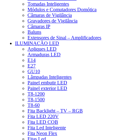
Tomadas Inteligentes
Módulos e Comutadores Domótica
Câmaras de Vigilância
Gravadores de Vigilância
Câmaras IP
Baluns
Extensores de Sinal – Amplificadores
ILUMINAÇÃO LED
Apliques LED
Armaduras LED
E14
E27
GU10
Lâmpadas Inteligentes
Painel embutir LED
Painel exterior LED
T8-1200
T8-1500
T8-60
Fita Backlight – TV – RGB
Fita LED 220V
Fita LED COB
Fita Led Inteligente
Fita Neon Flex
Fitas Led