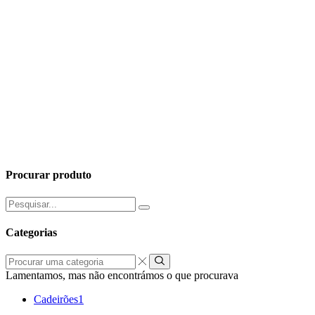
Procurar produto
Pesquisar
por:
Categorias
Procurar
uma
Lamentamos, mas não encontrámos o que procurava
categoria
Cadeirões
1