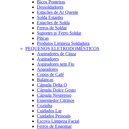
Bicos Ponteiras
Dessoldadores
Estações de Ar Quente
Solda Estanho
Estações de Solda
Ferros de Soldar
Suportes p/ Ferro Soldar
Pinças
Produtos Limpeza Soldadura
PEQUENOS ELETRODOMÉSTICOS
Aspiradores de Cinza
Aspiradores
Aspiradores sem Fio
Aparadores
Copos de Café
Balanças
Cápsula Delta Q
Cápsula Dolce Gosto
Cápsula Nespresso
Espremedor Citrinos
Cozinha
Cuidados Lar
Cuidados Pessoais
Escova Limpeza Facial
Ferros de Engomar