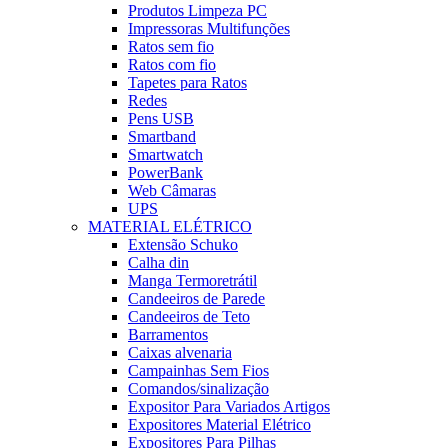
Produtos Limpeza PC
Impressoras Multifunções
Ratos sem fio
Ratos com fio
Tapetes para Ratos
Redes
Pens USB
Smartband
Smartwatch
PowerBank
Web Câmaras
UPS
MATERIAL ELÉTRICO
Extensão Schuko
Calha din
Manga Termoretrátil
Candeeiros de Parede
Candeeiros de Teto
Barramentos
Caixas alvenaria
Campainhas Sem Fios
Comandos/sinalização
Expositor Para Variados Artigos
Expositores Material Elétrico
Expositores Para Pilhas