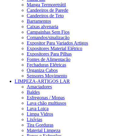
Manga Termoretrátil
Candeeiros de Parede
Candeeiros de Teto
Barramentos
Caixas alvenaria
Campainhas Sem Fios
Comandos/sinalização
Expositor Para Variados Artigos
Expositores Material Elétrico
Expositores Para Pilhas
Fontes de Alimentação
Fechaduras Elétricas
Organiza Cabos
Sensores Movimento
LIMPEZA-ARTIGOS LAR
Amaciadores
Baldes
Esfregonas / Mopas
Lava chão multiusos
Lava Loiça
Limpa Vidros
Lixívias
Tira Gorduras
Material Limpeza
Panos e Esfregões