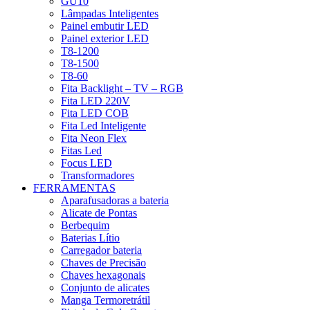
GU10
Lâmpadas Inteligentes
Painel embutir LED
Painel exterior LED
T8-1200
T8-1500
T8-60
Fita Backlight – TV – RGB
Fita LED 220V
Fita LED COB
Fita Led Inteligente
Fita Neon Flex
Fitas Led
Focus LED
Transformadores
FERRAMENTAS
Aparafusadoras a bateria
Alicate de Pontas
Berbequim
Baterias Lítio
Carregador bateria
Chaves de Precisão
Chaves hexagonais
Conjunto de alicates
Manga Termoretrátil