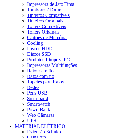
Impressora de Jato Tinta
Tambores / Drum
Tinteiros Compatíveis
Tinteiros Originais
Toners Compatíveis
Toners Originais
Cartões de Memória
Cooling
Discos HDD
Discos SSD
Produtos Limpeza PC
Impressoras Multifunções
Ratos sem fio
Ratos com fio
Tapetes para Ratos
Redes
Pens USB
Smartband
Smartwatch
PowerBank
Web Câmaras
UPS
MATERIAL ELÉTRICO
Extensão Schuko
Calha din