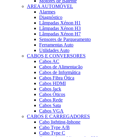
Motores de Batente
AREA AUTOMÓVEL
Alarmes
Diagnóstico
Lâmpadas Xénon H1
Lâmpadas Xénon H3
Lâmpadas Xénon H7
Sensores de Parqueamento
Ferramentas Auto
Utilidades Auto
CABOS E CONVERSORES
Cabos AC
Cabos de Alimentação
Cabos de Informática
Cabos Fibra Ótica
Cabos HDMI
Cabos Jack
Cabos Óticos
Cabos Rede
Cabos Sata
Cabos VGA
CABOS E CARREGADORES
Cabo lighting-Iphone
Cabo Type A/B
Cabo Type C