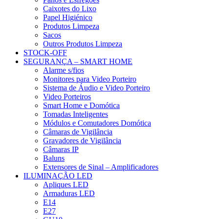
Caixotes do Lixo
Papel Higiénico
Produtos Limpeza
Sacos
Outros Produtos Limpeza
STOCK-OFF
SEGURANÇA – SMART HOME
Alarme s/fios
Monitores para Video Porteiro
Sistema de Áudio e Video Porteiro
Video Porteiros
Smart Home e Domótica
Tomadas Inteligentes
Módulos e Comutadores Domótica
Câmaras de Vigilância
Gravadores de Vigilância
Câmaras IP
Baluns
Extensores de Sinal – Amplificadores
ILUMINAÇÃO LED
Apliques LED
Armaduras LED
E14
E27