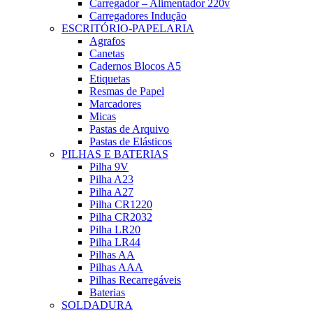
Carregador – Alimentador 220v
Carregadores Indução
ESCRITÓRIO-PAPELARIA
Agrafos
Canetas
Cadernos Blocos A5
Etiquetas
Resmas de Papel
Marcadores
Micas
Pastas de Arquivo
Pastas de Elásticos
PILHAS E BATERIAS
Pilha 9V
Pilha A23
Pilha A27
Pilha CR1220
Pilha CR2032
Pilha LR20
Pilha LR44
Pilhas AA
Pilhas AAA
Pilhas Recarregáveis
Baterias
SOLDADURA