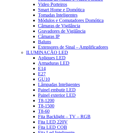
Video Porteiros
Smart Home e Domótica
Tomadas Inteligentes
Módulos e Comutadores Domótica
Câmaras de Vigilância
Gravadores de Vigilância
Câmaras IP
Baluns
Extensores de Sinal – Amplificadores
ILUMINAÇÃO LED
Apliques LED
Armaduras LED
E14
E27
GU10
Lâmpadas Inteligentes
Painel embutir LED
Painel exterior LED
T8-1200
T8-1500
T8-60
Fita Backlight – TV – RGB
Fita LED 220V
Fita LED COB
Fita Led Inteligente