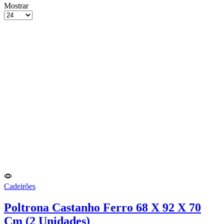
grelha
Lista
Mostrar
de
Produtos
4
por
colunas
Página
Cadeirões
Poltrona Castanho Ferro 68 X 92 X 70
Cm (2 Unidades)