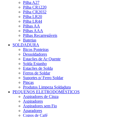
Pilha A27
Pilha CR1220
Pilha CR2032
Pilha LR20
Pilha LR44
Pilhas AA
Pilhas AAA
Pilhas Recarregáveis
Baterias
SOLDADURA
Bicos Ponteiras
Dessoldadores
Estações de Ar Quente
Solda Estanho
Estações de Solda
Ferros de Soldar
Suportes p/ Ferro Soldar
Pinças
Produtos Limpeza Soldadura
PEQUENOS ELETRODOMÉSTICOS
Aspiradores de Cinza
Aspiradores
Aspiradores sem Fio
Aparadores
Copos de Café