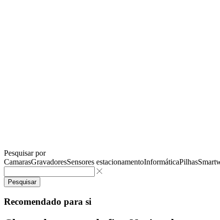
Pesquisar por
Camaras
Gravadores
Sensores estacionamento
Informática
Pilhas
Smartw
Pesquisar
Recomendado para si