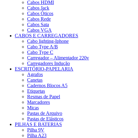
Cabos HDMI
Cabos Jack
Cabos Óticos
Cabos Rede
Cabos Sata
Cabos VGA
CABOS E CARREGADORES
Cabo lighting-Iphone
Cabo Type A/B
Cabo Type C
Carregador – Alimentador 220v
Carregadores Indução
ESCRITÓRIO-PAPELARIA
Agrafos
Canetas
Cadernos Blocos A5
Etiquetas
Resmas de Papel
Marcadores
Micas
Pastas de Arquivo
Pastas de Elásticos
PILHAS E BATERIAS
Pilha 9V
Pilha A23