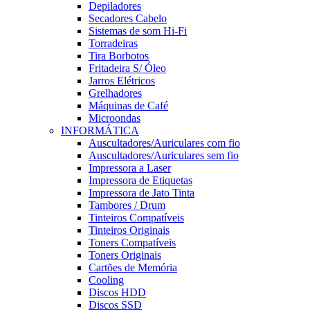
Depiladores
Secadores Cabelo
Sistemas de som Hi-Fi
Torradeiras
Tira Borbotos
Fritadeira S/ Óleo
Jarros Elétricos
Grelhadores
Máquinas de Café
Microondas
INFORMÁTICA
Auscultadores/Auriculares com fio
Auscultadores/Auriculares sem fio
Impressora a Laser
Impressora de Etiquetas
Impressora de Jato Tinta
Tambores / Drum
Tinteiros Compatíveis
Tinteiros Originais
Toners Compatíveis
Toners Originais
Cartões de Memória
Cooling
Discos HDD
Discos SSD