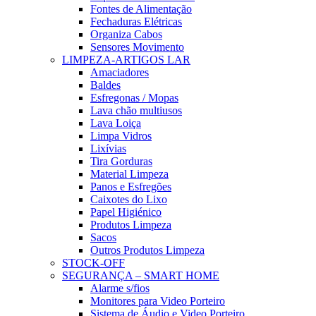
Fontes de Alimentação
Fechaduras Elétricas
Organiza Cabos
Sensores Movimento
LIMPEZA-ARTIGOS LAR
Amaciadores
Baldes
Esfregonas / Mopas
Lava chão multiusos
Lava Loiça
Limpa Vidros
Lixívias
Tira Gorduras
Material Limpeza
Panos e Esfregões
Caixotes do Lixo
Papel Higiénico
Produtos Limpeza
Sacos
Outros Produtos Limpeza
STOCK-OFF
SEGURANÇA – SMART HOME
Alarme s/fios
Monitores para Video Porteiro
Sistema de Áudio e Video Porteiro