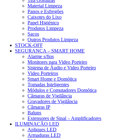
Tira Gorduras
Material Limpeza
Panos e Esfregões
Caixotes do Lixo
Papel Higiénico
Produtos Limpeza
Sacos
Outros Produtos Limpeza
STOCK-OFF
SEGURANÇA – SMART HOME
Alarme s/fios
Monitores para Video Porteiro
Sistema de Áudio e Video Porteiro
Video Porteiros
Smart Home e Domótica
Tomadas Inteligentes
Módulos e Comutadores Domótica
Câmaras de Vigilância
Gravadores de Vigilância
Câmaras IP
Baluns
Extensores de Sinal – Amplificadores
ILUMINAÇÃO LED
Apliques LED
Armaduras LED