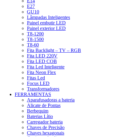
E14
E27
GU10
Lâmpadas Inteligentes
Painel embutir LED
Painel exterior LED
T8-1200
T8-1500
T8-60
Fita Backlight – TV – RGB
Fita LED 220V
Fita LED COB
Fita Led Inteligente
Fita Neon Flex
Fitas Led
Focus LED
Transformadores
FERRAMENTAS
Aparafusadoras a bateria
Alicate de Pontas
Berbequim
Baterias Lítio
Carregador bateria
Chaves de Precisão
Chaves hexagonais