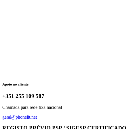
Apoio ao cliente
+351 255 109 587
Chamada para rede fixa nacional
geral@phonelit.net
Facebook
Instagram
Linkedin
Whatsapp
REGISTO PRÉVIO PSP / SIGESP CERTIFICADO