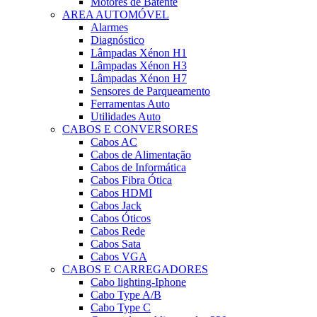
Motores de Batente
AREA AUTOMÓVEL
Alarmes
Diagnóstico
Lâmpadas Xénon H1
Lâmpadas Xénon H3
Lâmpadas Xénon H7
Sensores de Parqueamento
Ferramentas Auto
Utilidades Auto
CABOS E CONVERSORES
Cabos AC
Cabos de Alimentação
Cabos de Informática
Cabos Fibra Ótica
Cabos HDMI
Cabos Jack
Cabos Óticos
Cabos Rede
Cabos Sata
Cabos VGA
CABOS E CARREGADORES
Cabo lighting-Iphone
Cabo Type A/B
Cabo Type C