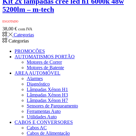
Kit 2x lampadas cree led h1 6000k 48w
5200lm – m-tech
ESGOTADO
38,00
€
com IVA
Categorias
Categorias
PROMOÇÕES
AUTOMATISMOS PORTÃO
Motores de Correr
Motores de Batente
AREA AUTOMÓVEL
Alarmes
Diagnóstico
Lâmpadas Xénon H1
Lâmpadas Xénon H3
Lâmpadas Xénon H7
Sensores de Parqueamento
Ferramentas Auto
Utilidades Auto
CABOS E CONVERSORES
Cabos AC
Cabos de Alimentação