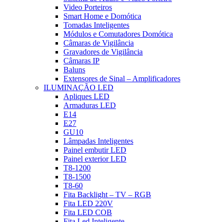
Video Porteiros
Smart Home e Domótica
Tomadas Inteligentes
Módulos e Comutadores Domótica
Câmaras de Vigilância
Gravadores de Vigilância
Câmaras IP
Baluns
Extensores de Sinal – Amplificadores
ILUMINAÇÃO LED
Apliques LED
Armaduras LED
E14
E27
GU10
Lâmpadas Inteligentes
Painel embutir LED
Painel exterior LED
T8-1200
T8-1500
T8-60
Fita Backlight – TV – RGB
Fita LED 220V
Fita LED COB
Fita Led Inteligente