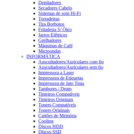
Depiladores
Secadores Cabelo
Sistemas de som Hi-Fi
Torradeiras
Tira Borbotos
Fritadeira S/ Óleo
Jarros Elétricos
Grelhadores
Máquinas de Café
Microondas
INFORMÁTICA
Auscultadores/Auriculares com fio
Auscultadores/Auriculares sem fio
Impressora a Laser
Impressora de Etiquetas
Impressora de Jato Tinta
Tambores / Drum
Tinteiros Compatíveis
Tinteiros Originais
Toners Compatíveis
Toners Originais
Cartões de Memória
Cooling
Discos HDD
Discos SSD