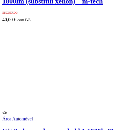
1800lm (substitui xenon) – m-tech
ESGOTADO
40,00
€
com IVA
Área Automóvel