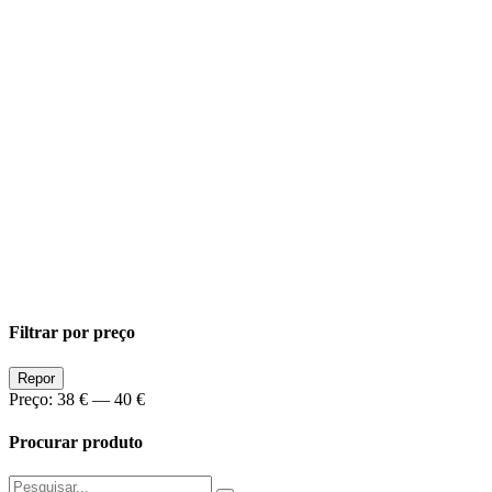
Filtrar por preço
Preço
Preço
Repor
Min
Max
Preço:
38 €
—
40 €
Procurar produto
Pesquisar