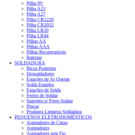
Pilha 9V
Pilha A23
Pilha A27
Pilha CR1220
Pilha CR2032
Pilha LR20
Pilha LR44
Pilhas AA
Pilhas AAA
Pilhas Recarregáveis
Baterias
SOLDADURA
Bicos Ponteiras
Dessoldadores
Estações de Ar Quente
Solda Estanho
Estações de Solda
Ferros de Soldar
Suportes p/ Ferro Soldar
Pinças
Produtos Limpeza Soldadura
PEQUENOS ELETRODOMÉSTICOS
Aspiradores de Cinza
Aspiradores
Aspiradores sem Fio