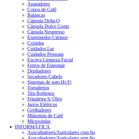
Aparadores
Copos de Café
Balanças
Cápsula Delta Q
Cápsula Dolce Gosto
Cápsula Nespresso
Espremedor Citrinos
Cozinha
Cuidados Lar
Cuidados Pessoais
Escova Limpeza Facial
Ferros de Engomar
Depiladores
Secadores Cabelo
Sistemas de som Hi-Fi
Torradeiras
Tira Borbotos
Fritadeira S/ Óleo
Jarros Elétricos
Grelhadores
Máquinas de Café
Microondas
INFORMÁTICA
Auscultadores/Auriculares com fio
Auscultadores/Auriculares sem fio