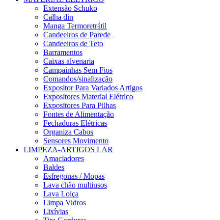
Extensão Schuko
Calha din
Manga Termoretrátil
Candeeiros de Parede
Candeeiros de Teto
Barramentos
Caixas alvenaria
Campainhas Sem Fios
Comandos/sinalização
Expositor Para Variados Artigos
Expositores Material Elétrico
Expositores Para Pilhas
Fontes de Alimentação
Fechaduras Elétricas
Organiza Cabos
Sensores Movimento
LIMPEZA-ARTIGOS LAR
Amaciadores
Baldes
Esfregonas / Mopas
Lava chão multiusos
Lava Loiça
Limpa Vidros
Lixívias