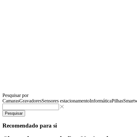
Pesquisar por
Camaras
Gravadores
Sensores estacionamento
Informática
Pilhas
Smartw
Pesquisar
Recomendado para si