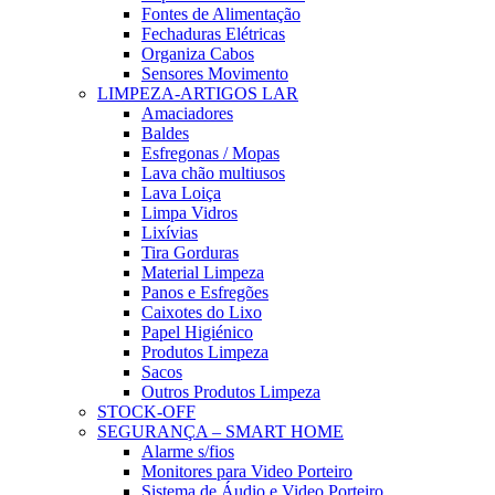
Fontes de Alimentação
Fechaduras Elétricas
Organiza Cabos
Sensores Movimento
LIMPEZA-ARTIGOS LAR
Amaciadores
Baldes
Esfregonas / Mopas
Lava chão multiusos
Lava Loiça
Limpa Vidros
Lixívias
Tira Gorduras
Material Limpeza
Panos e Esfregões
Caixotes do Lixo
Papel Higiénico
Produtos Limpeza
Sacos
Outros Produtos Limpeza
STOCK-OFF
SEGURANÇA – SMART HOME
Alarme s/fios
Monitores para Video Porteiro
Sistema de Áudio e Video Porteiro