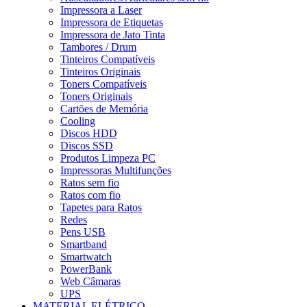
Impressora a Laser
Impressora de Etiquetas
Impressora de Jato Tinta
Tambores / Drum
Tinteiros Compatíveis
Tinteiros Originais
Toners Compatíveis
Toners Originais
Cartões de Memória
Cooling
Discos HDD
Discos SSD
Produtos Limpeza PC
Impressoras Multifunções
Ratos sem fio
Ratos com fio
Tapetes para Ratos
Redes
Pens USB
Smartband
Smartwatch
PowerBank
Web Câmaras
UPS
MATERIAL ELÉTRICO