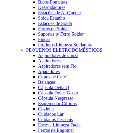
Bicos Ponteiras
Dessoldadores
Estações de Ar Quente
Solda Estanho
Estações de Solda
Ferros de Soldar
Suportes p/ Ferro Soldar
Pinças
Produtos Limpeza Soldadura
PEQUENOS ELETRODOMÉSTICOS
Aspiradores de Cinza
Aspiradores
Aspiradores sem Fio
Aparadores
Copos de Café
Balanças
Cápsula Delta Q
Cápsula Dolce Gosto
Cápsula Nespresso
Espremedor Citrinos
Cozinha
Cuidados Lar
Cuidados Pessoais
Escova Limpeza Facial
Ferros de Engomar