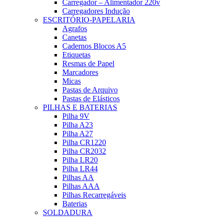
Carregador – Alimentador 220v
Carregadores Indução
ESCRITÓRIO-PAPELARIA
Agrafos
Canetas
Cadernos Blocos A5
Etiquetas
Resmas de Papel
Marcadores
Micas
Pastas de Arquivo
Pastas de Elásticos
PILHAS E BATERIAS
Pilha 9V
Pilha A23
Pilha A27
Pilha CR1220
Pilha CR2032
Pilha LR20
Pilha LR44
Pilhas AA
Pilhas AAA
Pilhas Recarregáveis
Baterias
SOLDADURA