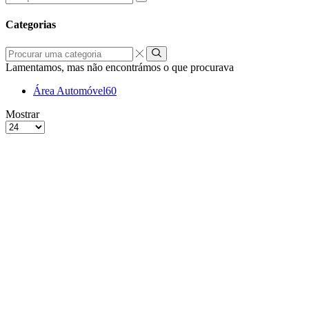
por:
Categorias
Procurar
uma
Lamentamos, mas não encontrámos o que procurava
categoria
Área Automóvel
60
grelha
Lista
Mostrar
de
Produtos
4
por
colunas
Página