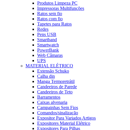
Produtos Limpeza PC
Impressoras Multifunções
Ratos sem fio
Ratos com fio
Tapetes para Ratos
Redes
Pens USB
Smartband
Smartwatch
PowerBank
Web Câmaras
UPS
MATERIAL ELÉTRICO
Extensão Schuko
Calha din
Manga Termoretrátil
Candeeiros de Parede
Candeeiros de Teto
Barramentos
Caixas alvenaria
Campainhas Sem Fios
Comandos/sinalização
Expositor Para Variados Artigos
Expositores Material Elétrico
Expositores Para Pilhas