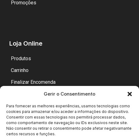
Promoções
Loja Online
Produtos
Carrinho
Finalizar Encomenda
Gerir o Consentimento
Minha Conta
Para fornecer as melhores experiências, usamos tecnologias como
cookies para armazenar e/ou aceder a informações do dispositivo.
Consentir com essas tecnologias nos permitirá processar dados,
como comportamento de navegação ou IDs exclusivos neste site.
Não consentir ou retirar o consentimento pode afetar negativamante
certos recursos e funções.
Copyright © 2007-2026