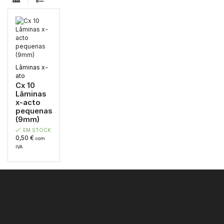
Lâminas x-
ato
Cx 10
Lâminas
x-acto
pequenas
(9mm)
EM STOCK
0,50
€
com
IVA