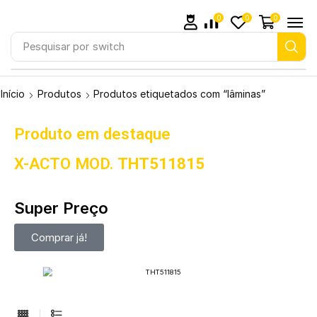
0
0
0
Pesquisar por
switch
Início
Produtos
Produtos etiquetados com “lâminas”
Produto em destaque
X-ACTO MOD.
THT511815
Super Preço
Comprar já!