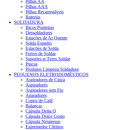
Pilhas AA
Pilhas AAA
Pilhas Recarregáveis
Baterias
SOLDADURA
Bicos Ponteiras
Dessoldadores
Estações de Ar Quente
Solda Estanho
Estações de Solda
Ferros de Soldar
Suportes p/ Ferro Soldar
Pinças
Produtos Limpeza Soldadura
PEQUENOS ELETRODOMÉSTICOS
Aspiradores de Cinza
Aspiradores
Aspiradores sem Fio
Aparadores
Copos de Café
Balanças
Cápsula Delta Q
Cápsula Dolce Gosto
Cápsula Nespresso
Espremedor Citrinos