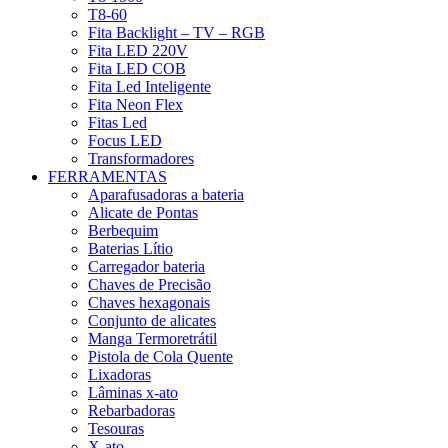
T8-60
Fita Backlight – TV – RGB
Fita LED 220V
Fita LED COB
Fita Led Inteligente
Fita Neon Flex
Fitas Led
Focus LED
Transformadores
FERRAMENTAS
Aparafusadoras a bateria
Alicate de Pontas
Berbequim
Baterias Lítio
Carregador bateria
Chaves de Precisão
Chaves hexagonais
Conjunto de alicates
Manga Termoretrátil
Pistola de Cola Quente
Lixadoras
Lâminas x-ato
Rebarbadoras
Tesouras
X-ato