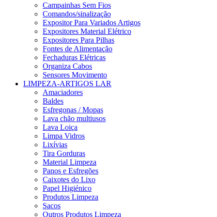
Campainhas Sem Fios
Comandos/sinalização
Expositor Para Variados Artigos
Expositores Material Elétrico
Expositores Para Pilhas
Fontes de Alimentação
Fechaduras Elétricas
Organiza Cabos
Sensores Movimento
LIMPEZA-ARTIGOS LAR
Amaciadores
Baldes
Esfregonas / Mopas
Lava chão multiusos
Lava Loiça
Limpa Vidros
Lixívias
Tira Gorduras
Material Limpeza
Panos e Esfregões
Caixotes do Lixo
Papel Higiénico
Produtos Limpeza
Sacos
Outros Produtos Limpeza