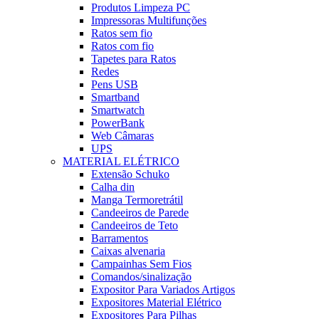
Produtos Limpeza PC
Impressoras Multifunções
Ratos sem fio
Ratos com fio
Tapetes para Ratos
Redes
Pens USB
Smartband
Smartwatch
PowerBank
Web Câmaras
UPS
MATERIAL ELÉTRICO
Extensão Schuko
Calha din
Manga Termoretrátil
Candeeiros de Parede
Candeeiros de Teto
Barramentos
Caixas alvenaria
Campainhas Sem Fios
Comandos/sinalização
Expositor Para Variados Artigos
Expositores Material Elétrico
Expositores Para Pilhas