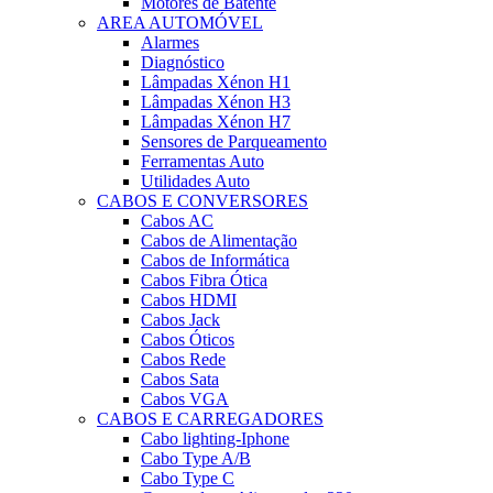
Motores de Batente
AREA AUTOMÓVEL
Alarmes
Diagnóstico
Lâmpadas Xénon H1
Lâmpadas Xénon H3
Lâmpadas Xénon H7
Sensores de Parqueamento
Ferramentas Auto
Utilidades Auto
CABOS E CONVERSORES
Cabos AC
Cabos de Alimentação
Cabos de Informática
Cabos Fibra Ótica
Cabos HDMI
Cabos Jack
Cabos Óticos
Cabos Rede
Cabos Sata
Cabos VGA
CABOS E CARREGADORES
Cabo lighting-Iphone
Cabo Type A/B
Cabo Type C