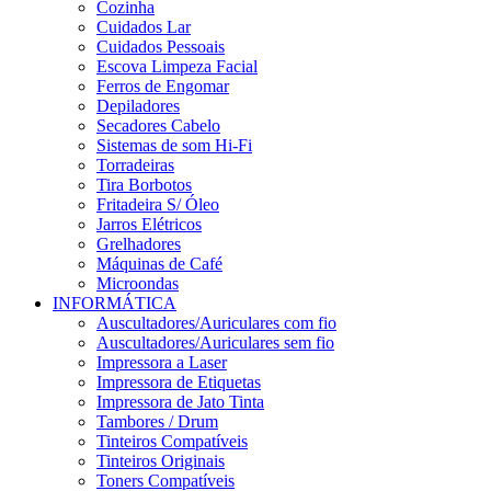
Cozinha
Cuidados Lar
Cuidados Pessoais
Escova Limpeza Facial
Ferros de Engomar
Depiladores
Secadores Cabelo
Sistemas de som Hi-Fi
Torradeiras
Tira Borbotos
Fritadeira S/ Óleo
Jarros Elétricos
Grelhadores
Máquinas de Café
Microondas
INFORMÁTICA
Auscultadores/Auriculares com fio
Auscultadores/Auriculares sem fio
Impressora a Laser
Impressora de Etiquetas
Impressora de Jato Tinta
Tambores / Drum
Tinteiros Compatíveis
Tinteiros Originais
Toners Compatíveis