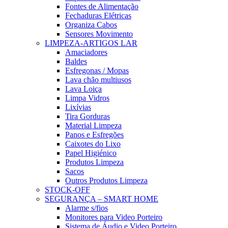
Fontes de Alimentação
Fechaduras Elétricas
Organiza Cabos
Sensores Movimento
LIMPEZA-ARTIGOS LAR
Amaciadores
Baldes
Esfregonas / Mopas
Lava chão multiusos
Lava Loiça
Limpa Vidros
Lixívias
Tira Gorduras
Material Limpeza
Panos e Esfregões
Caixotes do Lixo
Papel Higiénico
Produtos Limpeza
Sacos
Outros Produtos Limpeza
STOCK-OFF
SEGURANÇA – SMART HOME
Alarme s/fios
Monitores para Video Porteiro
Sistema de Áudio e Video Porteiro