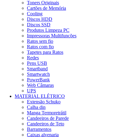
Toners Originais
Cartões de Memória
Cooling
Discos HDD
Discos SSD
Produtos Limpeza PC
Impressoras Multifunções
Ratos sem fio
Ratos com fio
Tapetes para Ratos
Redes
Pens USB
Smartband
Smartwatch
PowerBank
Web Câmaras
UPS
MATERIAL ELÉTRICO
Extensão Schuko
Calha din
Manga Termoretrátil
Candeeiros de Parede
Candeeiros de Teto
Barramentos
Caixas alvenaria