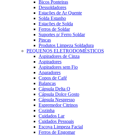
Bicos Ponteiras
Dessoldadores
Estações de Ar Quente
Solda Estanho
Estações de Solda
Ferros de Soldar
Suportes p/ Ferro Soldar
Pinças
Produtos Limpeza Soldadura
PEQUENOS ELETRODOMÉSTICOS
Aspiradores de Cinza
Aspiradores
Aspiradores sem Fio
Aparadores
Copos de Café
Balanças
Cápsula Delta Q
Cápsula Dolce Gosto
Cápsula Nespresso
Espremedor Citrinos
Cozinha
Cuidados Lar
Cuidados Pessoais
Escova Limpeza Facial
Ferros de Engomar