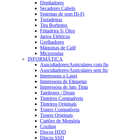
Depiladores
Secadores Cabelo
Sistemas de som Hi-Fi
Torradeiras
Tira Borbotos
Fritadeira S/ Óleo
Jarros Elétricos
Grelhadores
Máquinas de Café
Microondas
INFORMÁTICA
Auscultadores/Auriculares com fio
Auscultadores/Auriculares sem fio
Impressora a Laser
Impressora de Etiquetas
Impressora de Jato Tinta
Tambores / Drum
Tinteiros Compatíveis
Tinteiros Originais
Toners Compatíveis
Toners Originais
Cartões de Memória
Cooling
Discos HDD
Discos SSD