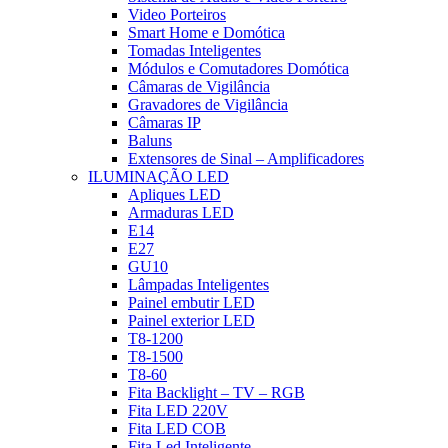
Video Porteiros
Smart Home e Domótica
Tomadas Inteligentes
Módulos e Comutadores Domótica
Câmaras de Vigilância
Gravadores de Vigilância
Câmaras IP
Baluns
Extensores de Sinal – Amplificadores
ILUMINAÇÃO LED
Apliques LED
Armaduras LED
E14
E27
GU10
Lâmpadas Inteligentes
Painel embutir LED
Painel exterior LED
T8-1200
T8-1500
T8-60
Fita Backlight – TV – RGB
Fita LED 220V
Fita LED COB
Fita Led Inteligente