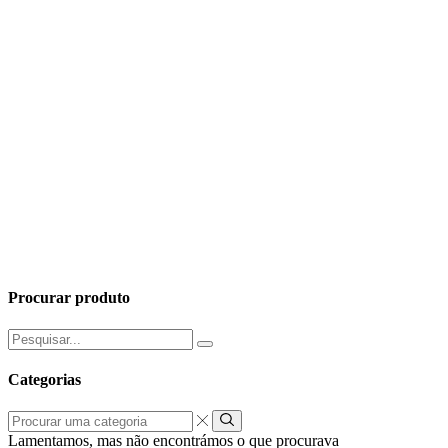
Procurar produto
Pesquisar
por:
Categorias
Procurar
uma
Lamentamos, mas não encontrámos o que procurava