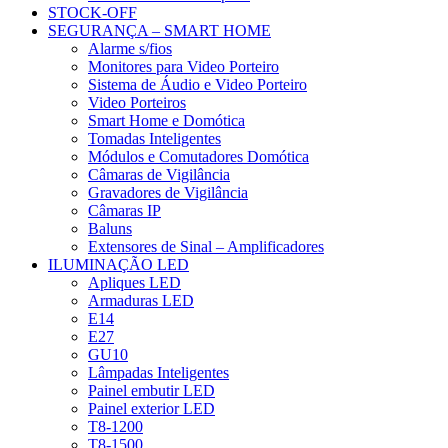
STOCK-OFF
SEGURANÇA – SMART HOME
Alarme s/fios
Monitores para Video Porteiro
Sistema de Áudio e Video Porteiro
Video Porteiros
Smart Home e Domótica
Tomadas Inteligentes
Módulos e Comutadores Domótica
Câmaras de Vigilância
Gravadores de Vigilância
Câmaras IP
Baluns
Extensores de Sinal – Amplificadores
ILUMINAÇÃO LED
Apliques LED
Armaduras LED
E14
E27
GU10
Lâmpadas Inteligentes
Painel embutir LED
Painel exterior LED
T8-1200
T8-1500