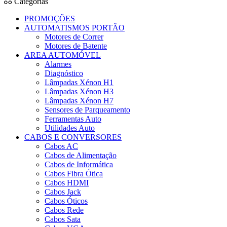
Categorias
PROMOÇÕES
AUTOMATISMOS PORTÃO
Motores de Correr
Motores de Batente
AREA AUTOMÓVEL
Alarmes
Diagnóstico
Lâmpadas Xénon H1
Lâmpadas Xénon H3
Lâmpadas Xénon H7
Sensores de Parqueamento
Ferramentas Auto
Utilidades Auto
CABOS E CONVERSORES
Cabos AC
Cabos de Alimentação
Cabos de Informática
Cabos Fibra Ótica
Cabos HDMI
Cabos Jack
Cabos Óticos
Cabos Rede
Cabos Sata