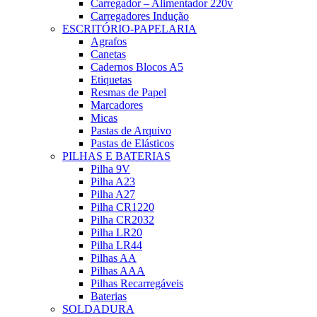
Carregador – Alimentador 220v
Carregadores Indução
ESCRITÓRIO-PAPELARIA
Agrafos
Canetas
Cadernos Blocos A5
Etiquetas
Resmas de Papel
Marcadores
Micas
Pastas de Arquivo
Pastas de Elásticos
PILHAS E BATERIAS
Pilha 9V
Pilha A23
Pilha A27
Pilha CR1220
Pilha CR2032
Pilha LR20
Pilha LR44
Pilhas AA
Pilhas AAA
Pilhas Recarregáveis
Baterias
SOLDADURA