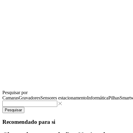
Pesquisar por
Camaras
Gravadores
Sensores estacionamento
Informática
Pilhas
Smartw
Pesquisar
Recomendado para si