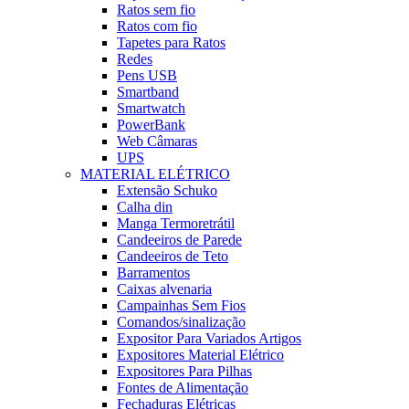
Ratos sem fio
Ratos com fio
Tapetes para Ratos
Redes
Pens USB
Smartband
Smartwatch
PowerBank
Web Câmaras
UPS
MATERIAL ELÉTRICO
Extensão Schuko
Calha din
Manga Termoretrátil
Candeeiros de Parede
Candeeiros de Teto
Barramentos
Caixas alvenaria
Campainhas Sem Fios
Comandos/sinalização
Expositor Para Variados Artigos
Expositores Material Elétrico
Expositores Para Pilhas
Fontes de Alimentação
Fechaduras Elétricas