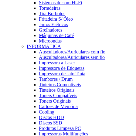
Sistemas de som Hi-Fi
Torradeiras
Tira Borbotos
Fritadeira S/ Óleo
Jarros Elétricos
Grelhadores
Máquinas de Café
Microondas
INFORMÁTICA
Auscultadores/Auriculares com fio
Auscultadores/Auriculares sem fio
Impressora a Laser
Impressora de Etiquetas
Impressora de Jato Tinta
Tambores / Drum
Tinteiros Compatíveis
Tinteiros Originais
Toners Compatíveis
Toners Originais
Cartões de Memória
Cooling
Discos HDD
Discos SSD
Produtos Limpeza PC
Impressoras Multifunções