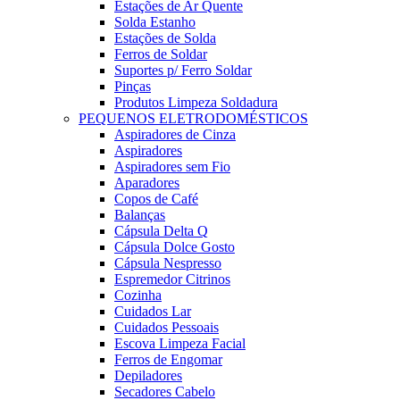
Estações de Ar Quente
Solda Estanho
Estações de Solda
Ferros de Soldar
Suportes p/ Ferro Soldar
Pinças
Produtos Limpeza Soldadura
PEQUENOS ELETRODOMÉSTICOS
Aspiradores de Cinza
Aspiradores
Aspiradores sem Fio
Aparadores
Copos de Café
Balanças
Cápsula Delta Q
Cápsula Dolce Gosto
Cápsula Nespresso
Espremedor Citrinos
Cozinha
Cuidados Lar
Cuidados Pessoais
Escova Limpeza Facial
Ferros de Engomar
Depiladores
Secadores Cabelo