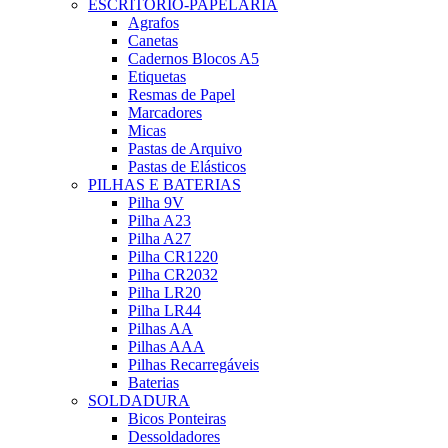
ESCRITÓRIO-PAPELARIA
Agrafos
Canetas
Cadernos Blocos A5
Etiquetas
Resmas de Papel
Marcadores
Micas
Pastas de Arquivo
Pastas de Elásticos
PILHAS E BATERIAS
Pilha 9V
Pilha A23
Pilha A27
Pilha CR1220
Pilha CR2032
Pilha LR20
Pilha LR44
Pilhas AA
Pilhas AAA
Pilhas Recarregáveis
Baterias
SOLDADURA
Bicos Ponteiras
Dessoldadores