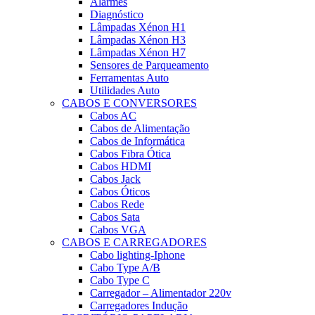
Alarmes
Diagnóstico
Lâmpadas Xénon H1
Lâmpadas Xénon H3
Lâmpadas Xénon H7
Sensores de Parqueamento
Ferramentas Auto
Utilidades Auto
CABOS E CONVERSORES
Cabos AC
Cabos de Alimentação
Cabos de Informática
Cabos Fibra Ótica
Cabos HDMI
Cabos Jack
Cabos Óticos
Cabos Rede
Cabos Sata
Cabos VGA
CABOS E CARREGADORES
Cabo lighting-Iphone
Cabo Type A/B
Cabo Type C
Carregador – Alimentador 220v
Carregadores Indução