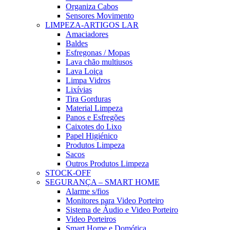
Organiza Cabos
Sensores Movimento
LIMPEZA-ARTIGOS LAR
Amaciadores
Baldes
Esfregonas / Mopas
Lava chão multiusos
Lava Loiça
Limpa Vidros
Lixívias
Tira Gorduras
Material Limpeza
Panos e Esfregões
Caixotes do Lixo
Papel Higiénico
Produtos Limpeza
Sacos
Outros Produtos Limpeza
STOCK-OFF
SEGURANÇA – SMART HOME
Alarme s/fios
Monitores para Video Porteiro
Sistema de Áudio e Video Porteiro
Video Porteiros
Smart Home e Domótica