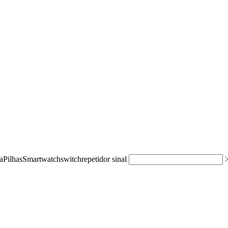
a
Pilhas
Smartwatch
switch
repetidor sinal