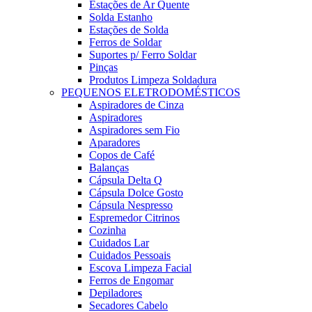
Estações de Ar Quente
Solda Estanho
Estações de Solda
Ferros de Soldar
Suportes p/ Ferro Soldar
Pinças
Produtos Limpeza Soldadura
PEQUENOS ELETRODOMÉSTICOS
Aspiradores de Cinza
Aspiradores
Aspiradores sem Fio
Aparadores
Copos de Café
Balanças
Cápsula Delta Q
Cápsula Dolce Gosto
Cápsula Nespresso
Espremedor Citrinos
Cozinha
Cuidados Lar
Cuidados Pessoais
Escova Limpeza Facial
Ferros de Engomar
Depiladores
Secadores Cabelo