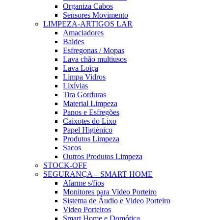
Organiza Cabos
Sensores Movimento
LIMPEZA-ARTIGOS LAR
Amaciadores
Baldes
Esfregonas / Mopas
Lava chão multiusos
Lava Loiça
Limpa Vidros
Lixívias
Tira Gorduras
Material Limpeza
Panos e Esfregões
Caixotes do Lixo
Papel Higiénico
Produtos Limpeza
Sacos
Outros Produtos Limpeza
STOCK-OFF
SEGURANÇA – SMART HOME
Alarme s/fios
Monitores para Video Porteiro
Sistema de Áudio e Video Porteiro
Video Porteiros
Smart Home e Domótica