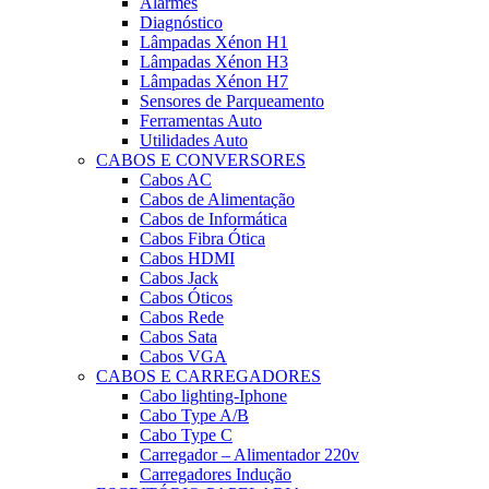
Alarmes
Diagnóstico
Lâmpadas Xénon H1
Lâmpadas Xénon H3
Lâmpadas Xénon H7
Sensores de Parqueamento
Ferramentas Auto
Utilidades Auto
CABOS E CONVERSORES
Cabos AC
Cabos de Alimentação
Cabos de Informática
Cabos Fibra Ótica
Cabos HDMI
Cabos Jack
Cabos Óticos
Cabos Rede
Cabos Sata
Cabos VGA
CABOS E CARREGADORES
Cabo lighting-Iphone
Cabo Type A/B
Cabo Type C
Carregador – Alimentador 220v
Carregadores Indução