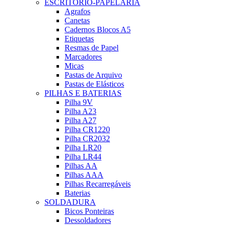
ESCRITÓRIO-PAPELARIA
Agrafos
Canetas
Cadernos Blocos A5
Etiquetas
Resmas de Papel
Marcadores
Micas
Pastas de Arquivo
Pastas de Elásticos
PILHAS E BATERIAS
Pilha 9V
Pilha A23
Pilha A27
Pilha CR1220
Pilha CR2032
Pilha LR20
Pilha LR44
Pilhas AA
Pilhas AAA
Pilhas Recarregáveis
Baterias
SOLDADURA
Bicos Ponteiras
Dessoldadores