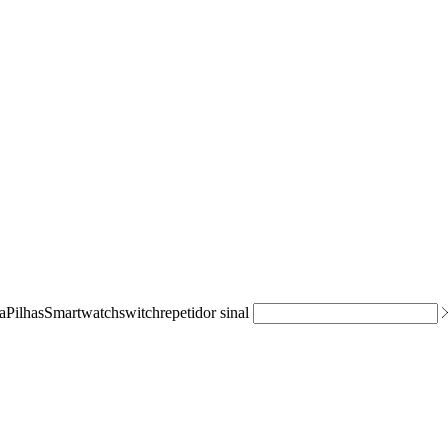
a
Pilhas
Smartwatch
switch
repetidor sinal