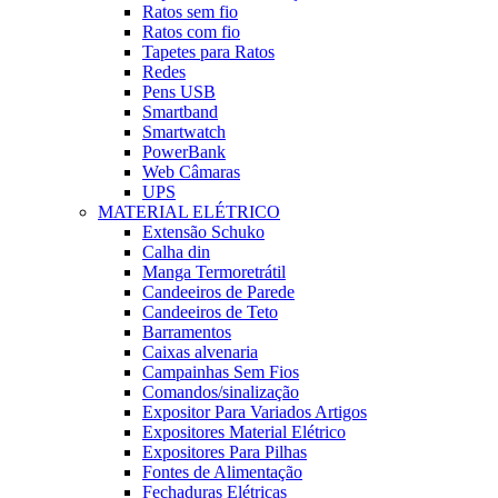
Ratos sem fio
Ratos com fio
Tapetes para Ratos
Redes
Pens USB
Smartband
Smartwatch
PowerBank
Web Câmaras
UPS
MATERIAL ELÉTRICO
Extensão Schuko
Calha din
Manga Termoretrátil
Candeeiros de Parede
Candeeiros de Teto
Barramentos
Caixas alvenaria
Campainhas Sem Fios
Comandos/sinalização
Expositor Para Variados Artigos
Expositores Material Elétrico
Expositores Para Pilhas
Fontes de Alimentação
Fechaduras Elétricas