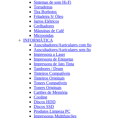
Sistemas de som Hi-Fi
Torradeiras
Tira Borbotos
Fritadeira S/ Óleo
Jarros Elétricos
Grelhadores
Máquinas de Café
Microondas
INFORMÁTICA
Auscultadores/Auriculares com fio
Auscultadores/Auriculares sem fio
Impressora a Laser
Impressora de Etiquetas
Impressora de Jato Tinta
Tambores / Drum
Tinteiros Compatíveis
Tinteiros Originais
Toners Compatíveis
Toners Originais
Cartões de Memória
Cooling
Discos HDD
Discos SSD
Produtos Limpeza PC
Impressoras Multifunções