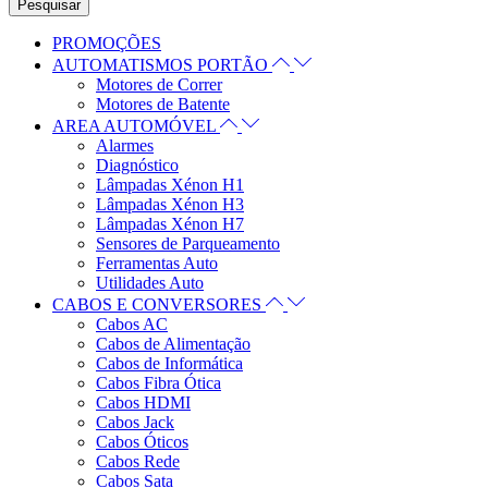
Pesquisar
PROMOÇÕES
AUTOMATISMOS PORTÃO
Motores de Correr
Motores de Batente
AREA AUTOMÓVEL
Alarmes
Diagnóstico
Lâmpadas Xénon H1
Lâmpadas Xénon H3
Lâmpadas Xénon H7
Sensores de Parqueamento
Ferramentas Auto
Utilidades Auto
CABOS E CONVERSORES
Cabos AC
Cabos de Alimentação
Cabos de Informática
Cabos Fibra Ótica
Cabos HDMI
Cabos Jack
Cabos Óticos
Cabos Rede
Cabos Sata