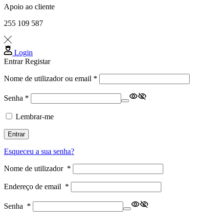
Apoio ao cliente
255 109 587
Login
Entrar
Registar
Obrigatório
Nome de utilizador ou email
*
Obrigatório
Senha
*
Lembrar-me
Entrar
Esqueceu a sua senha?
Nome de utilizador
*
Endereço de email
*
Senha
*