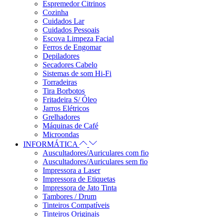
Espremedor Citrinos
Cozinha
Cuidados Lar
Cuidados Pessoais
Escova Limpeza Facial
Ferros de Engomar
Depiladores
Secadores Cabelo
Sistemas de som Hi-Fi
Torradeiras
Tira Borbotos
Fritadeira S/ Óleo
Jarros Elétricos
Grelhadores
Máquinas de Café
Microondas
INFORMÁTICA
Auscultadores/Auriculares com fio
Auscultadores/Auriculares sem fio
Impressora a Laser
Impressora de Etiquetas
Impressora de Jato Tinta
Tambores / Drum
Tinteiros Compatíveis
Tinteiros Originais