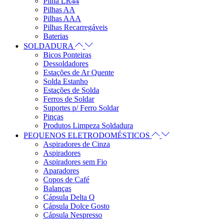
Pilha LR44
Pilhas AA
Pilhas AAA
Pilhas Recarregáveis
Baterias
SOLDADURA
Bicos Ponteiras
Dessoldadores
Estações de Ar Quente
Solda Estanho
Estações de Solda
Ferros de Soldar
Suportes p/ Ferro Soldar
Pinças
Produtos Limpeza Soldadura
PEQUENOS ELETRODOMÉSTICOS
Aspiradores de Cinza
Aspiradores
Aspiradores sem Fio
Aparadores
Copos de Café
Balanças
Cápsula Delta Q
Cápsula Dolce Gosto
Cápsula Nespresso