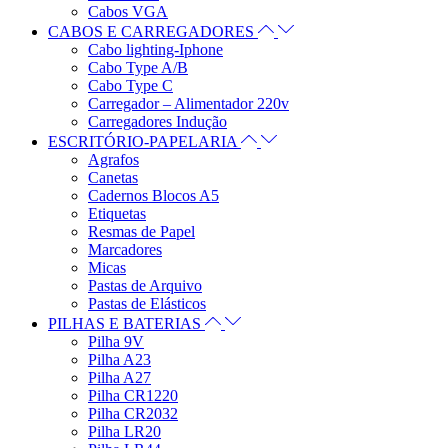
Cabos VGA
CABOS E CARREGADORES
Cabo lighting-Iphone
Cabo Type A/B
Cabo Type C
Carregador – Alimentador 220v
Carregadores Indução
ESCRITÓRIO-PAPELARIA
Agrafos
Canetas
Cadernos Blocos A5
Etiquetas
Resmas de Papel
Marcadores
Micas
Pastas de Arquivo
Pastas de Elásticos
PILHAS E BATERIAS
Pilha 9V
Pilha A23
Pilha A27
Pilha CR1220
Pilha CR2032
Pilha LR20