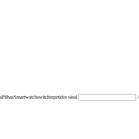
a
Pilhas
Smartwatch
switch
repetidor sinal