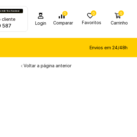
rede fixa Nacional
0
0
0
 cliente
Favoritos
Carrinho
Comparar
Login
9 587
Envios em 24/48h
Voltar a página anterior