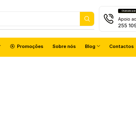
Chamada para 
atch
Apoio ao
255 10
Promoções
Sobre nós
Blog
Contactos