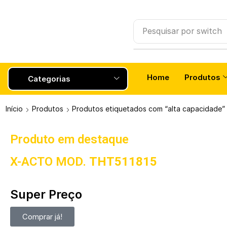
Pesquisar por
Smartw
Home
Produtos
Categorias
Início
Produtos
Produtos etiquetados com “alta capacidade”
Produto em destaque
X-ACTO MOD.
THT511815
Super Preço
Comprar já!