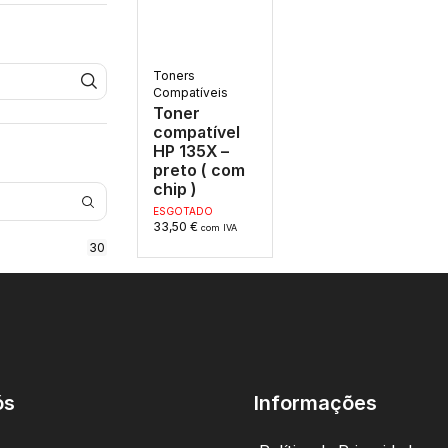
Toners
Compatíveis
Toner
compatível
HP 135X –
preto ( com
chip )
ESGOTADO
33,50
€
com IVA
30
ós
Informações