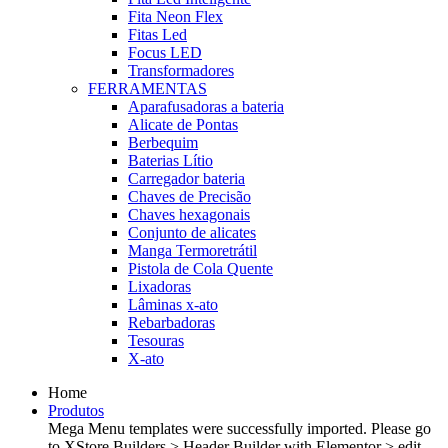
Fita Neon Flex
Fitas Led
Focus LED
Transformadores
FERRAMENTAS
Aparafusadoras a bateria
Alicate de Pontas
Berbequim
Baterias Lítio
Carregador bateria
Chaves de Precisão
Chaves hexagonais
Conjunto de alicates
Manga Termoretrátil
Pistola de Cola Quente
Lixadoras
Lâminas x-ato
Rebarbadoras
Tesouras
X-ato
Home
Produtos
Mega Menu templates were successfully imported. Please go
to XStore Builders > Header Builder with Elementor > edit