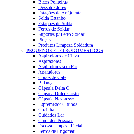
Bicos Ponteiras
Dessoldadores
Estações de Ar Quente
Solda Estanho
Estações de Solda
Ferros de Soldar
Suportes p/ Ferro Soldar
Pinças
Produtos Limpeza Soldadura
PEQUENOS ELETRODOMÉSTICOS
Aspiradores de Cinza
Aspiradores
Aspiradores sem Fio
Aparadores
Copos de Café
Balanças
Cápsula Delta Q
Cápsula Dolce Gosto
Cápsula Nespresso
Espremedor Citrinos
Cozinha
Cuidados Lar
Cuidados Pessoais
Escova Limpeza Facial
Ferros de Engomar