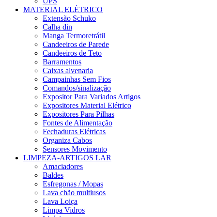
UPS
MATERIAL ELÉTRICO
Extensão Schuko
Calha din
Manga Termoretrátil
Candeeiros de Parede
Candeeiros de Teto
Barramentos
Caixas alvenaria
Campainhas Sem Fios
Comandos/sinalização
Expositor Para Variados Artigos
Expositores Material Elétrico
Expositores Para Pilhas
Fontes de Alimentação
Fechaduras Elétricas
Organiza Cabos
Sensores Movimento
LIMPEZA-ARTIGOS LAR
Amaciadores
Baldes
Esfregonas / Mopas
Lava chão multiusos
Lava Loiça
Limpa Vidros