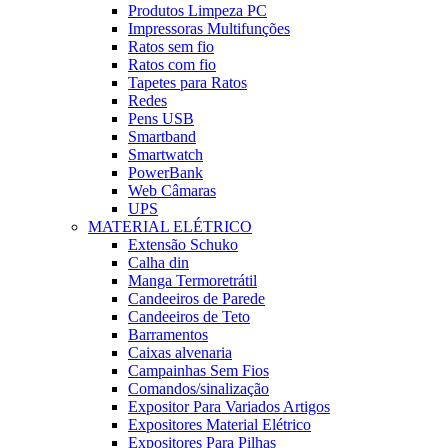
Produtos Limpeza PC
Impressoras Multifunções
Ratos sem fio
Ratos com fio
Tapetes para Ratos
Redes
Pens USB
Smartband
Smartwatch
PowerBank
Web Câmaras
UPS
MATERIAL ELÉTRICO
Extensão Schuko
Calha din
Manga Termoretrátil
Candeeiros de Parede
Candeeiros de Teto
Barramentos
Caixas alvenaria
Campainhas Sem Fios
Comandos/sinalização
Expositor Para Variados Artigos
Expositores Material Elétrico
Expositores Para Pilhas