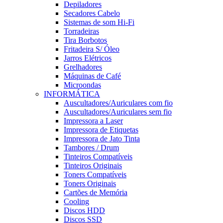
Depiladores
Secadores Cabelo
Sistemas de som Hi-Fi
Torradeiras
Tira Borbotos
Fritadeira S/ Óleo
Jarros Elétricos
Grelhadores
Máquinas de Café
Microondas
INFORMÁTICA
Auscultadores/Auriculares com fio
Auscultadores/Auriculares sem fio
Impressora a Laser
Impressora de Etiquetas
Impressora de Jato Tinta
Tambores / Drum
Tinteiros Compatíveis
Tinteiros Originais
Toners Compatíveis
Toners Originais
Cartões de Memória
Cooling
Discos HDD
Discos SSD