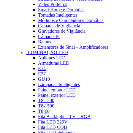
Video Porteiros
Smart Home e Domótica
Tomadas Inteligentes
Módulos e Comutadores Domótica
Câmaras de Vigilância
Gravadores de Vigilância
Câmaras IP
Baluns
Extensores de Sinal – Amplificadores
ILUMINAÇÃO LED
Apliques LED
Armaduras LED
E14
E27
GU10
Lâmpadas Inteligentes
Painel embutir LED
Painel exterior LED
T8-1200
T8-1500
T8-60
Fita Backlight – TV – RGB
Fita LED 220V
Fita LED COB
Fita Led Inteligente