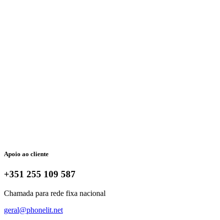
Apoio ao cliente
+351 255 109 587
Chamada para rede fixa nacional
geral@phonelit.net
Facebook
Instagram
Linkedin
Whatsapp