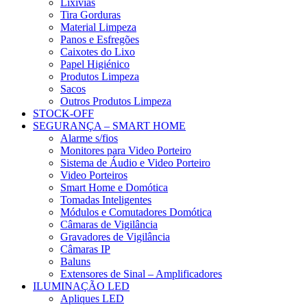
Lixívias
Tira Gorduras
Material Limpeza
Panos e Esfregões
Caixotes do Lixo
Papel Higiénico
Produtos Limpeza
Sacos
Outros Produtos Limpeza
STOCK-OFF
SEGURANÇA – SMART HOME
Alarme s/fios
Monitores para Video Porteiro
Sistema de Áudio e Video Porteiro
Video Porteiros
Smart Home e Domótica
Tomadas Inteligentes
Módulos e Comutadores Domótica
Câmaras de Vigilância
Gravadores de Vigilância
Câmaras IP
Baluns
Extensores de Sinal – Amplificadores
ILUMINAÇÃO LED
Apliques LED