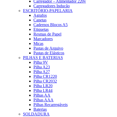
Carregador – Alimentador 220v
Carregadores Indução
ESCRITÓRIO-PAPELARIA
Agrafos
Canetas
Cadernos Blocos A5
Etiquetas
Resmas de Papel
Marcadores
Micas
Pastas de Arquivo
Pastas de Elásticos
PILHAS E BATERIAS
Pilha 9V
Pilha A23
Pilha A27
Pilha CR1220
Pilha CR2032
Pilha LR20
Pilha LR44
Pilhas AA
Pilhas AAA
Pilhas Recarregáveis
Baterias
SOLDADURA