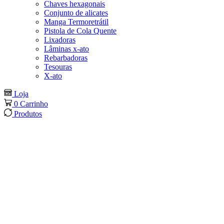
Chaves hexagonais
Conjunto de alicates
Manga Termoretrátil
Pistola de Cola Quente
Lixadoras
Lâminas x-ato
Rebarbadoras
Tesouras
X-ato
Loja
0
Carrinho
Produtos