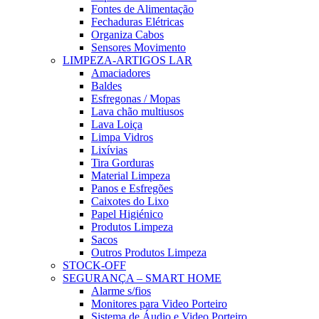
Fontes de Alimentação
Fechaduras Elétricas
Organiza Cabos
Sensores Movimento
LIMPEZA-ARTIGOS LAR
Amaciadores
Baldes
Esfregonas / Mopas
Lava chão multiusos
Lava Loiça
Limpa Vidros
Lixívias
Tira Gorduras
Material Limpeza
Panos e Esfregões
Caixotes do Lixo
Papel Higiénico
Produtos Limpeza
Sacos
Outros Produtos Limpeza
STOCK-OFF
SEGURANÇA – SMART HOME
Alarme s/fios
Monitores para Video Porteiro
Sistema de Áudio e Video Porteiro