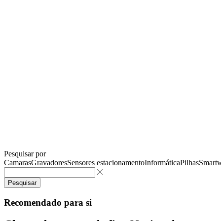
Pesquisar por
Camaras
Gravadores
Sensores estacionamento
Informática
Pilhas
Smartw
Pesquisar
Recomendado para si