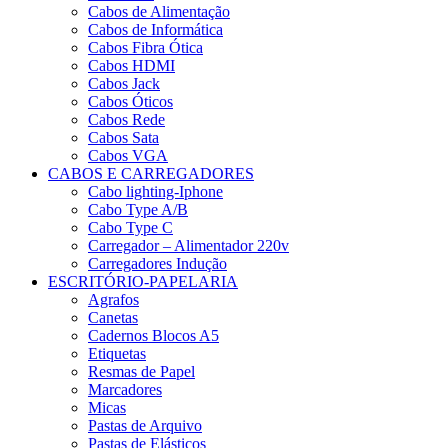
Cabos de Alimentação
Cabos de Informática
Cabos Fibra Ótica
Cabos HDMI
Cabos Jack
Cabos Óticos
Cabos Rede
Cabos Sata
Cabos VGA
CABOS E CARREGADORES
Cabo lighting-Iphone
Cabo Type A/B
Cabo Type C
Carregador – Alimentador 220v
Carregadores Indução
ESCRITÓRIO-PAPELARIA
Agrafos
Canetas
Cadernos Blocos A5
Etiquetas
Resmas de Papel
Marcadores
Micas
Pastas de Arquivo
Pastas de Elásticos