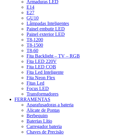
Armaduras LED
E14
E27
GU10
Lâmpadas Inteligentes
Painel embutir LED
Painel exterior LED
T8-1200
T8-1500
T8-60
Fita Backlight – TV – RGB
Fita LED 220V
Fita LED COB
Fita Led Inteligente
Fita Neon Flex
Fitas Led
Focus LED
Transformadores
FERRAMENTAS
Aparafusadoras a bateria
Alicate de Pontas
Berbequim
Baterias Lítio
Carregador bateria
Chaves de Precisão