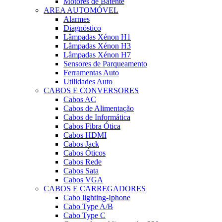
Motores de Batente
AREA AUTOMÓVEL
Alarmes
Diagnóstico
Lâmpadas Xénon H1
Lâmpadas Xénon H3
Lâmpadas Xénon H7
Sensores de Parqueamento
Ferramentas Auto
Utilidades Auto
CABOS E CONVERSORES
Cabos AC
Cabos de Alimentação
Cabos de Informática
Cabos Fibra Ótica
Cabos HDMI
Cabos Jack
Cabos Óticos
Cabos Rede
Cabos Sata
Cabos VGA
CABOS E CARREGADORES
Cabo lighting-Iphone
Cabo Type A/B
Cabo Type C