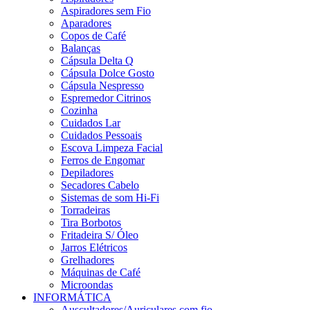
Aspiradores sem Fio
Aparadores
Copos de Café
Balanças
Cápsula Delta Q
Cápsula Dolce Gosto
Cápsula Nespresso
Espremedor Citrinos
Cozinha
Cuidados Lar
Cuidados Pessoais
Escova Limpeza Facial
Ferros de Engomar
Depiladores
Secadores Cabelo
Sistemas de som Hi-Fi
Torradeiras
Tira Borbotos
Fritadeira S/ Óleo
Jarros Elétricos
Grelhadores
Máquinas de Café
Microondas
INFORMÁTICA
Auscultadores/Auriculares com fio