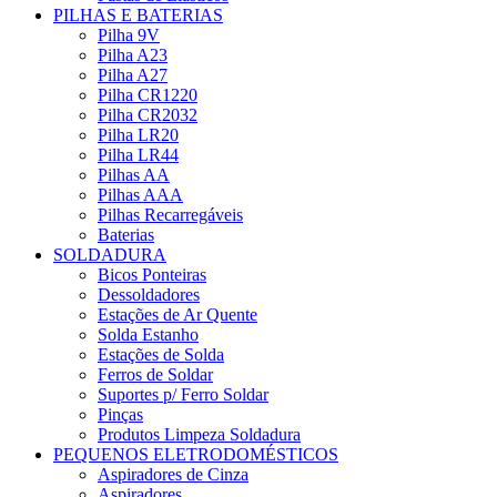
PILHAS E BATERIAS
Pilha 9V
Pilha A23
Pilha A27
Pilha CR1220
Pilha CR2032
Pilha LR20
Pilha LR44
Pilhas AA
Pilhas AAA
Pilhas Recarregáveis
Baterias
SOLDADURA
Bicos Ponteiras
Dessoldadores
Estações de Ar Quente
Solda Estanho
Estações de Solda
Ferros de Soldar
Suportes p/ Ferro Soldar
Pinças
Produtos Limpeza Soldadura
PEQUENOS ELETRODOMÉSTICOS
Aspiradores de Cinza
Aspiradores