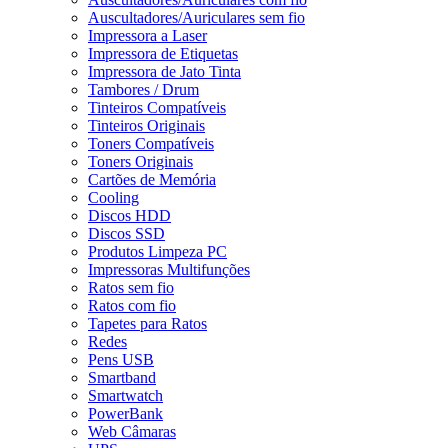
Auscultadores/Auriculares sem fio
Impressora a Laser
Impressora de Etiquetas
Impressora de Jato Tinta
Tambores / Drum
Tinteiros Compatíveis
Tinteiros Originais
Toners Compatíveis
Toners Originais
Cartões de Memória
Cooling
Discos HDD
Discos SSD
Produtos Limpeza PC
Impressoras Multifunções
Ratos sem fio
Ratos com fio
Tapetes para Ratos
Redes
Pens USB
Smartband
Smartwatch
PowerBank
Web Câmaras