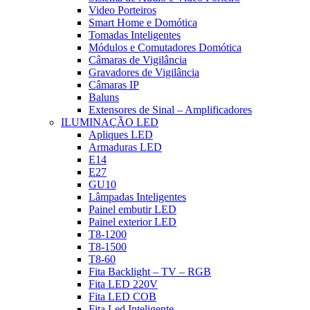
Video Porteiros
Smart Home e Domótica
Tomadas Inteligentes
Módulos e Comutadores Domótica
Câmaras de Vigilância
Gravadores de Vigilância
Câmaras IP
Baluns
Extensores de Sinal – Amplificadores
ILUMINAÇÃO LED
Apliques LED
Armaduras LED
E14
E27
GU10
Lâmpadas Inteligentes
Painel embutir LED
Painel exterior LED
T8-1200
T8-1500
T8-60
Fita Backlight – TV – RGB
Fita LED 220V
Fita LED COB
Fita Led Inteligente