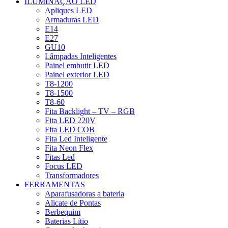
ILUMINAÇÃO LED
Apliques LED
Armaduras LED
E14
E27
GU10
Lâmpadas Inteligentes
Painel embutir LED
Painel exterior LED
T8-1200
T8-1500
T8-60
Fita Backlight – TV – RGB
Fita LED 220V
Fita LED COB
Fita Led Inteligente
Fita Neon Flex
Fitas Led
Focus LED
Transformadores
FERRAMENTAS
Aparafusadoras a bateria
Alicate de Pontas
Berbequim
Baterias Lítio