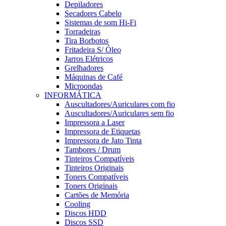
Depiladores
Secadores Cabelo
Sistemas de som Hi-Fi
Torradeiras
Tira Borbotos
Fritadeira S/ Óleo
Jarros Elétricos
Grelhadores
Máquinas de Café
Microondas
INFORMÁTICA
Auscultadores/Auriculares com fio
Auscultadores/Auriculares sem fio
Impressora a Laser
Impressora de Etiquetas
Impressora de Jato Tinta
Tambores / Drum
Tinteiros Compatíveis
Tinteiros Originais
Toners Compatíveis
Toners Originais
Cartões de Memória
Cooling
Discos HDD
Discos SSD