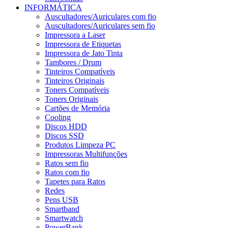
INFORMÁTICA
Auscultadores/Auriculares com fio
Auscultadores/Auriculares sem fio
Impressora a Laser
Impressora de Etiquetas
Impressora de Jato Tinta
Tambores / Drum
Tinteiros Compatíveis
Tinteiros Originais
Toners Compatíveis
Toners Originais
Cartões de Memória
Cooling
Discos HDD
Discos SSD
Produtos Limpeza PC
Impressoras Multifunções
Ratos sem fio
Ratos com fio
Tapetes para Ratos
Redes
Pens USB
Smartband
Smartwatch
PowerBank