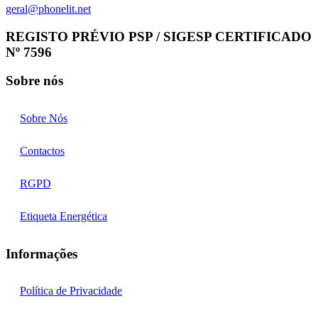
geral@phonelit.net
Facebook
Instagram
Linkedin
Whatsapp
REGISTO PRÉVIO PSP / SIGESP CERTIFICADO
Nº 7596
Sobre nós
Sobre Nós
Contactos
RGPD
Etiqueta Energética
Informações
Política de Privacidade