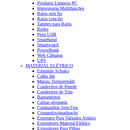
Produtos Limpeza PC
Impressoras Multifunções
Ratos sem fio
Ratos com fio
Tapetes para Ratos
Redes
Pens USB
Smartband
Smartwatch
PowerBank
Web Câmaras
UPS
MATERIAL ELÉTRICO
Extensão Schuko
Calha din
Manga Termoretrátil
Candeeiros de Parede
Candeeiros de Teto
Barramentos
Caixas alvenaria
Campainhas Sem Fios
Comandos/sinalização
Expositor Para Variados Artigos
Expositores Material Elétrico
Expositores Para Pilhas