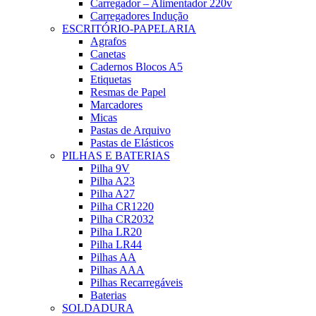
Carregador – Alimentador 220v
Carregadores Indução
ESCRITÓRIO-PAPELARIA
Agrafos
Canetas
Cadernos Blocos A5
Etiquetas
Resmas de Papel
Marcadores
Micas
Pastas de Arquivo
Pastas de Elásticos
PILHAS E BATERIAS
Pilha 9V
Pilha A23
Pilha A27
Pilha CR1220
Pilha CR2032
Pilha LR20
Pilha LR44
Pilhas AA
Pilhas AAA
Pilhas Recarregáveis
Baterias
SOLDADURA