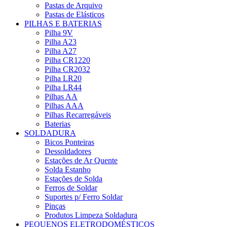
Pastas de Arquivo
Pastas de Elásticos
PILHAS E BATERIAS
Pilha 9V
Pilha A23
Pilha A27
Pilha CR1220
Pilha CR2032
Pilha LR20
Pilha LR44
Pilhas AA
Pilhas AAA
Pilhas Recarregáveis
Baterias
SOLDADURA
Bicos Ponteiras
Dessoldadores
Estações de Ar Quente
Solda Estanho
Estações de Solda
Ferros de Soldar
Suportes p/ Ferro Soldar
Pinças
Produtos Limpeza Soldadura
PEQUENOS ELETRODOMÉSTICOS