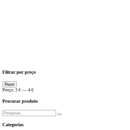
Filtrar por preço
Preço
Preço
Repor
Min
Max
Preço:
3 €
—
4 €
Procurar produto
Pesquisar
por:
Categorias