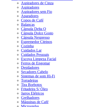
Aspiradores de Cinza
Aspiradores
Aspiradores sem Fio
Aparadores
Copos de Café
Balanças
Cápsula Delta Q
Cápsula Dolce Gosto
Cápsula Nespresso
Espremedor Citrinos
Cozinha
Cuidados Lar
Cuidados Pessoais
Escova Limpeza Facial
Ferros de Engomar
Depiladores
Secadores Cabelo
Sistemas de som Hi-Fi
Torradeiras
Tira Borbotos
Fritadeira S/ Óleo
Jarros Elétricos
Grelhadores
Máquinas de Café
Microondas