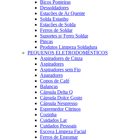
Bicos Ponteiras
Dessoldadores
Estações de Ar Quente
Solda Estanho
Estações de Solda
Ferros de Soldar
Suportes p/ Ferro Soldar
Pinças
Produtos Limpeza Soldadura
PEQUENOS ELETRODOMÉSTICOS
Aspiradores de Cinza
Aspiradores
Aspiradores sem Fio
Aparadores
Copos de Café
Balanças
Cápsula Delta Q
Cápsula Dolce Gosto
Cápsula Nespresso
Espremedor Citrinos
Cozinha
Cuidados Lar
Cuidados Pessoais
Escova Limpeza Facial
Ferros de Engomar