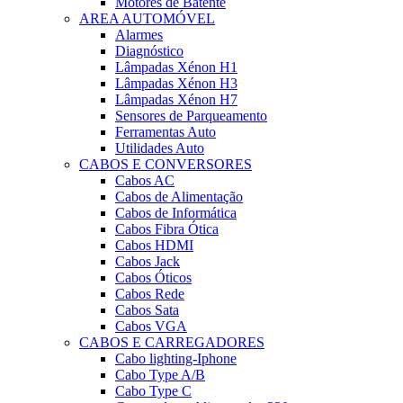
Motores de Batente
AREA AUTOMÓVEL
Alarmes
Diagnóstico
Lâmpadas Xénon H1
Lâmpadas Xénon H3
Lâmpadas Xénon H7
Sensores de Parqueamento
Ferramentas Auto
Utilidades Auto
CABOS E CONVERSORES
Cabos AC
Cabos de Alimentação
Cabos de Informática
Cabos Fibra Ótica
Cabos HDMI
Cabos Jack
Cabos Óticos
Cabos Rede
Cabos Sata
Cabos VGA
CABOS E CARREGADORES
Cabo lighting-Iphone
Cabo Type A/B
Cabo Type C