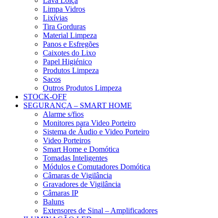
Lava Loiça
Limpa Vidros
Lixívias
Tira Gorduras
Material Limpeza
Panos e Esfregões
Caixotes do Lixo
Papel Higiénico
Produtos Limpeza
Sacos
Outros Produtos Limpeza
STOCK-OFF
SEGURANÇA – SMART HOME
Alarme s/fios
Monitores para Video Porteiro
Sistema de Áudio e Video Porteiro
Video Porteiros
Smart Home e Domótica
Tomadas Inteligentes
Módulos e Comutadores Domótica
Câmaras de Vigilância
Gravadores de Vigilância
Câmaras IP
Baluns
Extensores de Sinal – Amplificadores