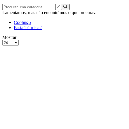
Procurar
uma
Lamentamos, mas não encontrámos o que procurava
categoria
Cooling
6
Pasta Térmica
2
grelha
Lista
Mostrar
de
Produtos
4
por
colunas
Página