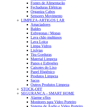
Fontes de Alimentação
Fechaduras Elétricas
Organiza Cabos
Sensores Movimento
LIMPEZA-ARTIGOS LAR
Amaciadores
Baldes
Esfregonas / Mopas
Lava chão multiusos
Lava Loiça
Limpa Vidros
Lixívias
Tira Gorduras
Material Limpeza
Panos e Esfregões
Caixotes do Lixo
Papel Higiénico
Produtos Limpeza
Sacos
Outros Produtos Limpeza
STOCK-OFF
SEGURANÇA – SMART HOME
Alarme s/fios
Monitores para Video Porteiro
Sistema de Áudio e Video Porteiro