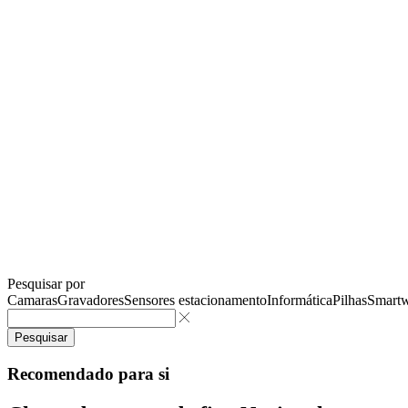
Pesquisar por
Camaras
Gravadores
Sensores estacionamento
Informática
Pilhas
Smartw
Pesquisar
Recomendado para si