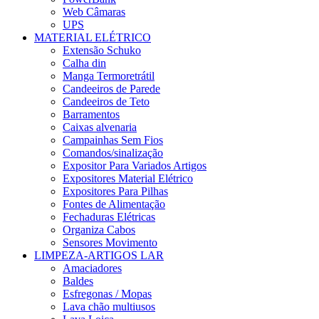
Web Câmaras
UPS
MATERIAL ELÉTRICO
Extensão Schuko
Calha din
Manga Termoretrátil
Candeeiros de Parede
Candeeiros de Teto
Barramentos
Caixas alvenaria
Campainhas Sem Fios
Comandos/sinalização
Expositor Para Variados Artigos
Expositores Material Elétrico
Expositores Para Pilhas
Fontes de Alimentação
Fechaduras Elétricas
Organiza Cabos
Sensores Movimento
LIMPEZA-ARTIGOS LAR
Amaciadores
Baldes
Esfregonas / Mopas
Lava chão multiusos